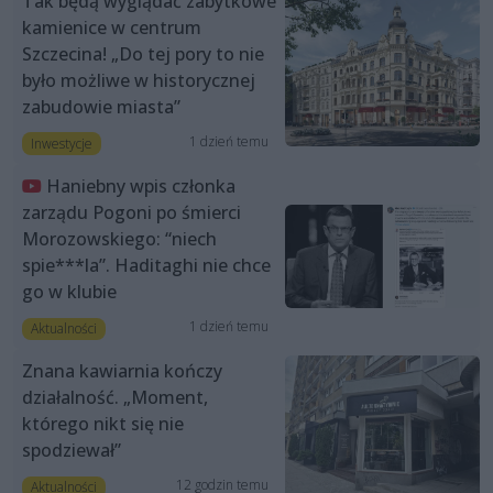
Tak będą wyglądać zabytkowe
kamienice w centrum
Szczecina! „Do tej pory to nie
było możliwe w historycznej
zabudowie miasta”
1 dzień temu
Inwestycje
Haniebny wpis członka
zarządu Pogoni po śmierci
Morozowskiego: “niech
spie***la”. Haditaghi nie chce
go w klubie
1 dzień temu
Aktualności
Znana kawiarnia kończy
działalność. „Moment,
którego nikt się nie
spodziewał”
12 godzin temu
Aktualności