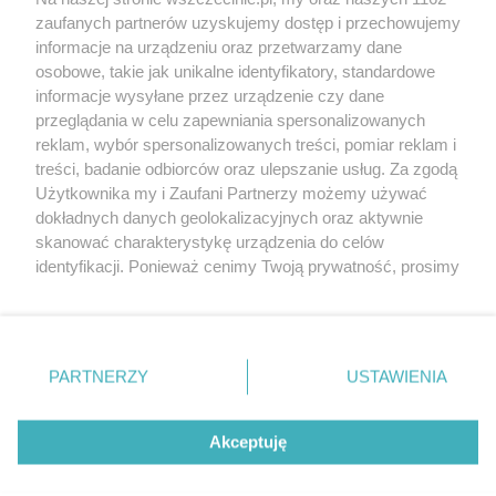
20. urodzin portalu
zaufanych partnerów uzyskujemy dostęp i przechowujemy
Więcej
wSzczecinie.pl
informacje na urządzeniu oraz przetwarzamy dane
osobowe, takie jak unikalne identyfikatory, standardowe
Regulamin konkursów
informacje wysyłane przez urządzenie czy dane
śniadaniówka "Hej
przeglądania w celu zapewniania spersonalizowanych
Szczecin! Jest piątek!"
reklam, wybór spersonalizowanych treści, pomiar reklam i
treści, badanie odbiorców oraz ulepszanie usług. Za zgodą
Użytkownika my i Zaufani Partnerzy możemy używać
dokładnych danych geolokalizacyjnych oraz aktywnie
Partnerzy
skanować charakterystykę urządzenia do celów
Praca Szczecin
identyfikacji. Ponieważ cenimy Twoją prywatność, prosimy
o zgodę na korzystanie z tych technologii poprzez
the:protocol
kliknięcie „Akceptuję”. Zgoda jest dobrowolna i zawsze
POZASzczecin.pl
możesz ją zmienić/wycofać klikając przycisk ustawień
prywatności znajdujący się w lewym dolnym rogu strony
PARTNERZY
USTAWIENIA
. Niektóre rodzaje przetwarzania danych nie wymagają
zgody użytkownika, ale masz prawo sprzeciwić się
© 2026 wSzczecinie.pl
takiemu przetwarzaniu. Preferencje będą miały
Akceptuję
Created by GOD
zastosowania tylko na tej witrynie.