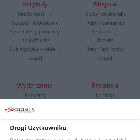
Artykuły
Miejsca
Wiadomości
Kluby i dyskoteki
Szczecin w budowie
Puby i kawiarnie
Szczecińscy pionierzy
Restauracje
Jak jedziesz?
Pizzerie
Publicystyka - cykle
Bary, fast foody
Więcej
Więcej
Wydarzenia
Redakcja
Koncerty
Kontakt
Warsztaty
Regulamin i polityka
prywatności
Spacery i oprowadzania
Reklama
Jarmarki, festyny, pchle
Drogi Użytkowniku,
targi
Redakcja
Wernisaże
Specjalny koncert z okazji
Na naszej stronie wszczecinie.pl, my oraz naszych 1162