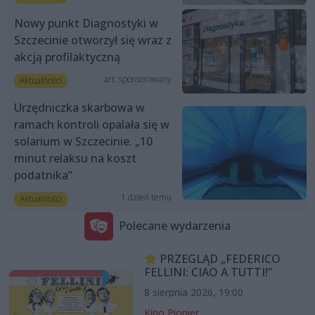
Nowy punkt Diagnostyki w
Szczecinie otworzył się wraz z
akcją profilaktyczną
art. sponsorowany
Aktualności
Urzędniczka skarbowa w
ramach kontroli opalała się w
solarium w Szczecinie. „10
minut relaksu na koszt
podatnika”
1 dzień temu
Aktualności
Polecane wydarzenia
PRZEGLĄD „FEDERICO
FELLINI: CIAO A TUTTI!”
8 sierpnia 2026, 19:00
Kino Pionier