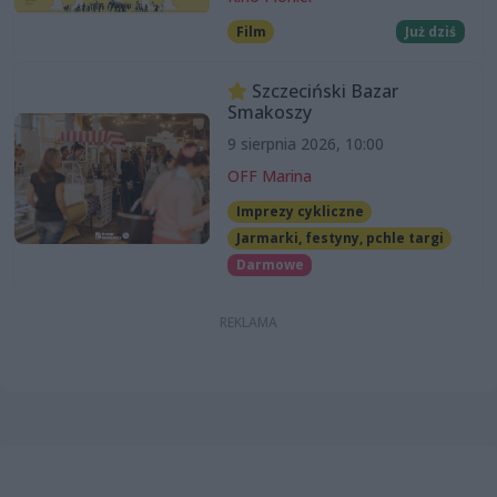
Film
Już dziś
Szczeciński Bazar
Smakoszy
9 sierpnia 2026, 10:00
OFF Marina
Imprezy cykliczne
Jarmarki, festyny, pchle targi
Darmowe