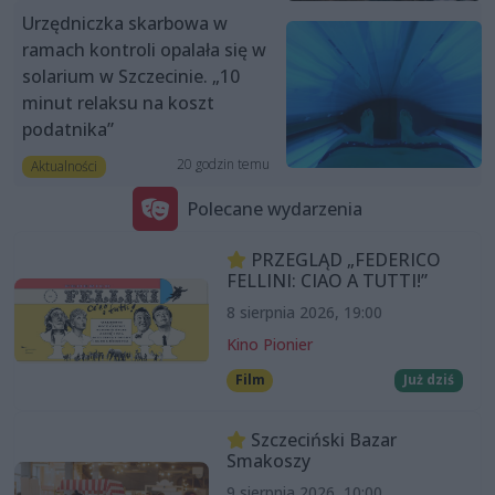
Urzędniczka skarbowa w
ramach kontroli opalała się w
solarium w Szczecinie. „10
minut relaksu na koszt
podatnika”
20 godzin temu
Aktualności
Polecane wydarzenia
PRZEGLĄD „FEDERICO
FELLINI: CIAO A TUTTI!”
8 sierpnia 2026, 19:00
Kino Pionier
Film
Już dziś
Szczeciński Bazar
Smakoszy
9 sierpnia 2026, 10:00