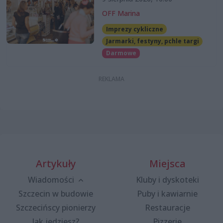
OFF Marina
Imprezy cykliczne
Jarmarki, festyny, pchle targi
Darmowe
Artykuły
Miejsca
Wiadomości
Kluby i dyskoteki
Szczecin w budowie
Puby i kawiarnie
Szczecińscy pionierzy
Restauracje
Jak jedziesz?
Pizzerie