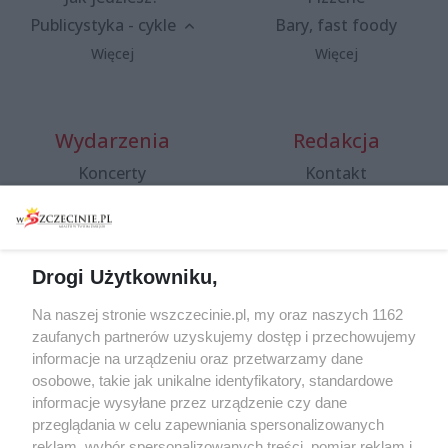
Publicystyka - cykle
Bary, fast foody
Więcej
Więcej
Wydarzenia
Redakcja
Koncerty
Kontakt
Warsztaty
Regulamin i polityka
prywatności
Spacery i oprowadzania
Reklama
Jarmarki, festyny, pchle
Drogi Użytkowniku,
targi
Redakcja
Wernisaże
Specjalny koncert z okazji
Na naszej stronie wszczecinie.pl, my oraz naszych 1162
20. urodzin portalu
zaufanych partnerów uzyskujemy dostęp i przechowujemy
Więcej
wSzczecinie.pl
informacje na urządzeniu oraz przetwarzamy dane
osobowe, takie jak unikalne identyfikatory, standardowe
Regulamin konkursów
informacje wysyłane przez urządzenie czy dane
śniadaniówka "Hej
przeglądania w celu zapewniania spersonalizowanych
Szczecin! Jest piątek!"
reklam, wybór spersonalizowanych treści, pomiar reklam i