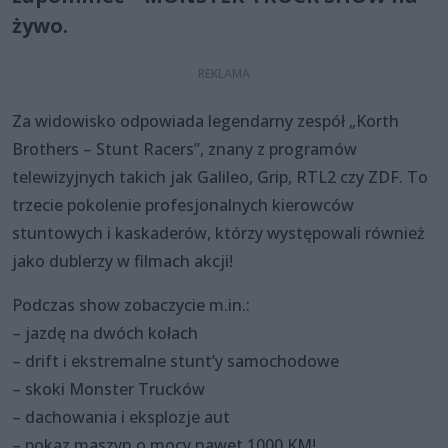
żywo.
Za widowisko odpowiada legendarny zespół „Korth
Brothers – Stunt Racers”, znany z programów
telewizyjnych takich jak Galileo, Grip, RTL2 czy ZDF. To
trzecie pokolenie profesjonalnych kierowców
stuntowych i kaskaderów, którzy występowali również
jako dublerzy w filmach akcji!
Podczas show zobaczycie m.in.:
– jazdę na dwóch kołach
– drift i ekstremalne stunt’y samochodowe
–
skoki Monster Trucków
–
dachowania i eksplozje aut
–
pokaz maszyn o mocy nawet 1000 KM!