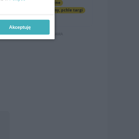
Imprezy cykliczne
Jarmarki, festyny, pchle targi
Darmowe
r
Akceptuję
l,