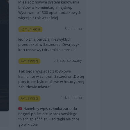
Miesiąc z nowym system kasowania
biletów w komunikacji miejskiej.
Wystawiono 1300 opłat dodatkowych
więcej niż rok wcześniej
3 dni temu
Komunikacja
Jedno z najbardziej niezwykłych
przedszkoli w Szczecinie. Dwa języki,
kort tenisowy i drzemki na mrozie
art. sponsorowany
Aktualności
Tak będą wyglądać zabytkowe
kamienice w centrum Szczecina! „Do tej
pory to nie było możliwe w historycznej
zabudowie miasta”
1 dzień temu
Aktualności
Haniebny wpis członka zarządu
Pogoni po śmierci Morozowskiego:
“niech spie***la”. Haditaghi nie chce
go w klubie