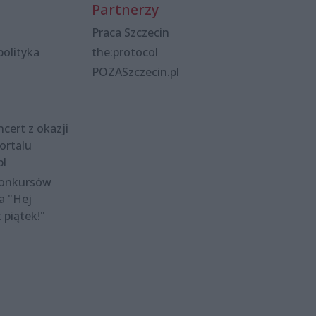
Partnerzy
Praca Szczecin
polityka
the:protocol
POZASzczecin.pl
cert z okazji
ortalu
pl
konkursów
a "Hej
t piątek!"