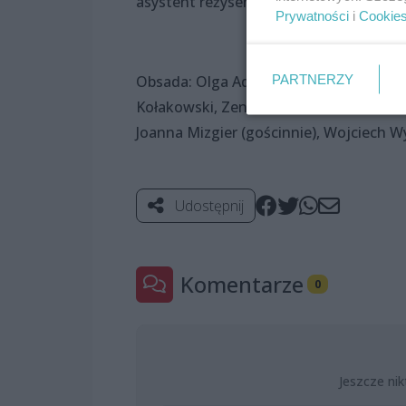
asystent reżysera: Natalie Brodzińska
Prywatności
i
Cookie
Obsada: Olga Adamska, Dorota Chrulska,
PARTNERZY
Kołakowski, Zenon Klaus, Karol Olszews
Joanna Mizgier (gościnnie), Wojciech W
Udostępnij
Komentarze
0
Jeszcze nik