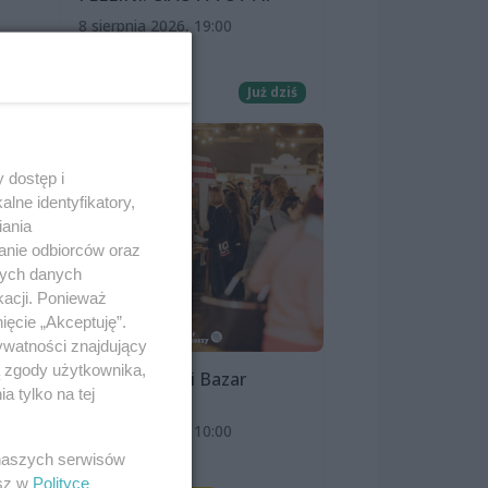
8 sierpnia 2026, 19:00
yć
Kino Pionier
ny
Film
Już dziś
 dostęp i
lne identyfikatory,
iania
anie odbiorców oraz
nych danych
kacji. Ponieważ
ięcie „Akceptuję”.
ywatności znajdujący
ą zgody użytkownika,
Szczeciński Bazar
 tylko na tej
Smakoszy
9 sierpnia 2026, 10:00
 naszych serwisów
OFF Marina
esz w
Polityce