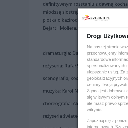
definitywnym rozstaniu z dawną kochan
młodszą siostrą, Armandą. Ta aktorka 
plotka o kazirodczym związku Moliera 
Bejart i Moliera, która urodziła się pod
Drogi Użytkow
Na naszej stronie ws
dramaturgia: Daria Kubisiak
przechowujemy informa
standardowe informac
reżyseria: Rafał Szumski
spersonalizowanych re
ulepszanie usług. Za
scenografia, kostiumy: Aleksandra Gr
geolokalizacyjnych or
cenimy Twoją prywatno
muzyka: Karol Nepelski, Oktawia Pącz
Zgoda jest dobrowoln
się w lewym dolnym r
choreografia: Aleksander Kopański
ale masz prawo sprzec
witrynie.
reżyseria świateł: Monika Stolarska
Zapoznaj się z poniż
internetowych. Szcze