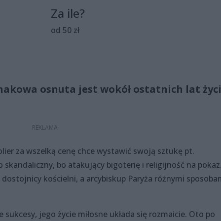
Za ile?
od 50 zł
akowa osnuta jest wokół ostatnich lat życ
lier za wszelką cenę chce wystawić swoją sztukę pt.
 skandaliczny, bo atakujący bigoterię i religijność na pokaz
dostojnicy kościelni, a arcybiskup Paryża różnymi sposoba
ne sukcesy, jego życie miłosne układa się rozmaicie. Oto po