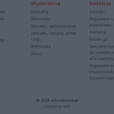
Wydarzenia
Redakcja
eki
Koncerty
Kontakt
nie
Warsztaty
Regulamin i 
prywatności
Spacery i oprowadzania
Reklama
Jarmarki, festyny, pchle
targi
Redakcja
ody
Wernisaże
Specjalny kon
20. urodzin p
Więcej
wSzczecinie.
Regulamin 
śniadaniówk
Szczecin! Jes
© 2026 wSzczecinie.pl
Created by GOD