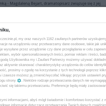
ką - Magdaleną Bejart, dramatopisarz związuje się z jej
nie jest mu jednam wierna. Do tego po Paryżu zaczyna krąż
i Armandy. Mówi się o tym, że Armanda jest córką Magdale
czas eskapady ich teatralnej trupy na prowincję.
niku,
zczecinie.pl, my oraz naszych 1162 zaufanych partnerów uzyskujemy
cje na urządzeniu oraz przetwarzamy dane osobowe, takie jak unika
je wysyłane przez urządzenie czy dane przeglądania w celu zapewn
klam, wybór spersonalizowanych treści, pomiar reklam i treści, bad
 zgodą Użytkownika my i Zaufani Partnerzy możemy używać dokład
abowska
az aktywnie skanować charakterystykę urządzenia do celów identyfi
ść, prosimy o zgodę na korzystanie z tych technologii poprzez klikn
kowska
a i zawsze możesz ją zmienić/wycofać klikając przycisk ustawień pr
ogu strony
. Niektóre rodzaje przetwarzania danych nie wymagaj
iwić się takiemu przetwarzaniu. Preferencje będą miały zastosowania
szymi informacjami, abyś mógł świadomie i komfortowo korzystać z
gółowe informacje dotyczące przetwarzania Twoich danych znajdzi