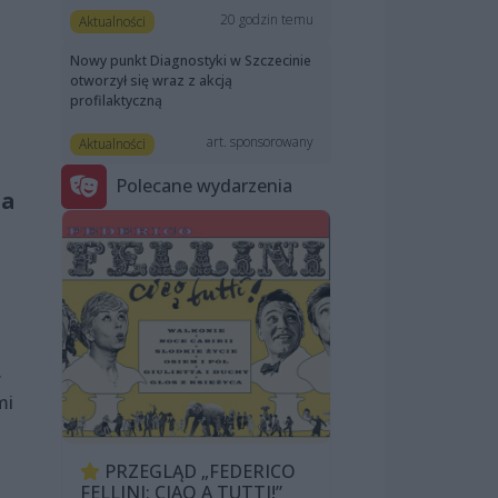
20 godzin temu
Aktualności
Nowy punkt Diagnostyki w Szczecinie
otworzył się wraz z akcją
profilaktyczną
art. sponsorowany
Aktualności
Polecane wydarzenia
ia
.
mi
PRZEGLĄD „FEDERICO
FELLINI: CIAO A TUTTI!”