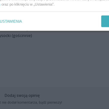
s
oraz po kliknięciu w „Ustawienia”.
 Natalie Brodzińska, Piotr Bumaj, Michał Janicki, Sławomi
USTAWIENIA
ki, Dariusz Majchrzak, Aleksander Różanek, Marcin Sztende
ysocki (gościnnie)
Dodaj swoją opinię
t nie dodał komentarza, bądź pierwszy!