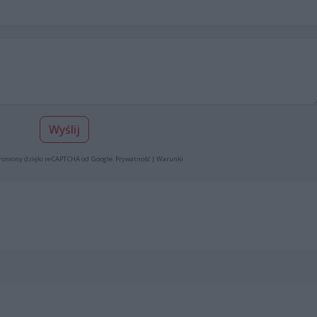
Wyślij
roniony dzięki reCAPTCHA od Google:
Prywatność
|
Warunki
.