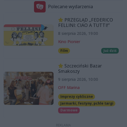
Polecane wydarzenia
PRZEGLĄD „FEDERICO
FELLINI: CIAO A TUTTI!”
8 sierpnia 2026, 19:00
Kino Pionier
Film
Już dziś
Szczeciński Bazar
Smakoszy
9 sierpnia 2026, 10:00
OFF Marina
Imprezy cykliczne
Jarmarki, festyny, pchle targi
Darmowe