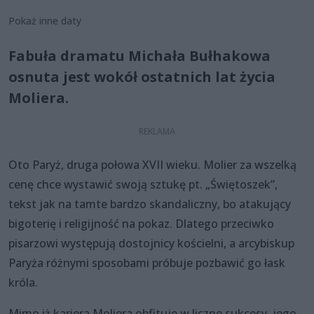
Pokaż inne daty
Fabuła dramatu Michała Bułhakowa
osnuta jest wokół ostatnich lat życia
Moliera.
Oto Paryż, druga połowa XVII wieku. Molier za wszelką
cenę chce wystawić swoją sztukę pt. „Świętoszek”,
tekst jak na tamte bardzo skandaliczny, bo atakujący
bigoterię i religijność na pokaz. Dlatego przeciwko
pisarzowi występują dostojnicy kościelni, a arcybiskup
Paryża różnymi sposobami próbuje pozbawić go łask
króla.
Mimo iż kariera Moliera obfituje w liczne sukcesy, jego