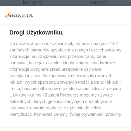
Koncerty
Kontakt
Warsztaty
Regulamin i polityka
prywatności
Spacery i oprowadzania
Reklama
Jarmarki, festyny, pchle
Drogi Użytkowniku,
targi
Redakcja
Wernisaże
Specjalny koncert z okazji
Na naszej stronie wszczecinie.pl, my oraz naszych 1162
20. urodzin portalu
zaufanych partnerów uzyskujemy dostęp i przechowujemy
Więcej
wSzczecinie.pl
informacje na urządzeniu oraz przetwarzamy dane
osobowe, takie jak unikalne identyfikatory, standardowe
Regulamin konkursów
informacje wysyłane przez urządzenie czy dane
śniadaniówka "Hej
przeglądania w celu zapewniania spersonalizowanych
Szczecin! Jest piątek!"
reklam, wybór spersonalizowanych treści, pomiar reklam i
treści, badanie odbiorców oraz ulepszanie usług. Za zgodą
Użytkownika my i Zaufani Partnerzy możemy używać
dokładnych danych geolokalizacyjnych oraz aktywnie
Partnerzy
skanować charakterystykę urządzenia do celów
Praca Szczecin
identyfikacji. Ponieważ cenimy Twoją prywatność, prosimy
o zgodę na korzystanie z tych technologii poprzez
the:protocol
kliknięcie „Akceptuję”. Zgoda jest dobrowolna i zawsze
POZASzczecin.pl