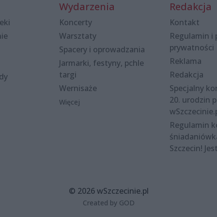
Wydarzenia
Redakcja
eki
Koncerty
Kontakt
nie
Warsztaty
Regulamin i 
prywatności
Spacery i oprowadzania
Reklama
Jarmarki, festyny, pchle
targi
Redakcja
ody
Wernisaże
Specjalny kon
20. urodzin p
Więcej
wSzczecinie.
Regulamin 
śniadaniówk
Szczecin! Jes
© 2026 wSzczecinie.pl
Created by GOD