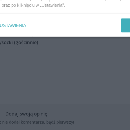
s
oraz po kliknięciu w „Ustawienia”.
 Natalie Brodzińska, Piotr Bumaj, Michał Janicki, Sławomi
USTAWIENIA
ki, Dariusz Majchrzak, Aleksander Różanek, Marcin Sztende
ysocki (gościnnie)
Dodaj swoją opinię
t nie dodał komentarza, bądź pierwszy!