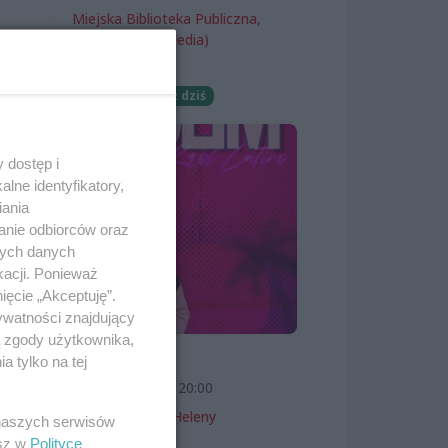
Miejska Biblioteka Publiczna,
filia nr 54 (ProMedia)
yć
ny
Wernisaże
Darmowe
Już dziś
 dostęp i
lne identyfikatory,
iania
anie odbiorców oraz
nych danych
kacji. Ponieważ
ięcie „Akceptuję”.
ywatności znajdujący
ą zgody użytkownika,
SKOLIM
 tylko na tej
7 sierpnia 2026, 20:00
Teatr Letni im. Heleny
 naszych serwisów
Majdaniec
esz w
Polityce