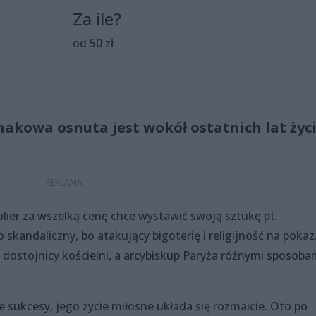
Za ile?
od 50 zł
akowa osnuta jest wokół ostatnich lat życ
lier za wszelką cenę chce wystawić swoją sztukę pt.
 skandaliczny, bo atakujący bigoterię i religijność na pokaz
dostojnicy kościelni, a arcybiskup Paryża różnymi sposoba
ne sukcesy, jego życie miłosne układa się rozmaicie. Oto po