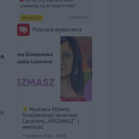
Ich hot dog stał się viralem.
„Ustawiają się po niego kolejki”
2 dni temu
Aktualności
Polecane wydarzenia
ia
.
Wystawa Elżbiety
mi
Śnieżewskiej i Anastasii
Lazarevej „MISZMASZ” |
wernisaż
7 sierpnia 2026, 18:00