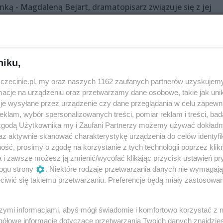
ką - Magdaleną Bejart, dramatopisarz związuje się z jej
nie jest mu jednam wierna. Do tego po Paryżu zaczyna krąż
i Armandy. Mówi się o tym, że Armanda jest córką Magdale
czas eskapady ich teatralnej trupy na prowincję.
niku,
zczecinie.pl, my oraz naszych 1162 zaufanych partnerów uzyskujemy
cje na urządzeniu oraz przetwarzamy dane osobowe, takie jak unika
je wysyłane przez urządzenie czy dane przeglądania w celu zapewn
klam, wybór spersonalizowanych treści, pomiar reklam i treści, bad
 zgodą Użytkownika my i Zaufani Partnerzy możemy używać dokład
abowska
az aktywnie skanować charakterystykę urządzenia do celów identyfi
ść, prosimy o zgodę na korzystanie z tych technologii poprzez klikn
kowska
a i zawsze możesz ją zmienić/wycofać klikając przycisk ustawień pr
ogu strony
. Niektóre rodzaje przetwarzania danych nie wymagaj
iwić się takiemu przetwarzaniu. Preferencje będą miały zastosowania
szymi informacjami, abyś mógł świadomie i komfortowo korzystać z
gółowe informacje dotyczące przetwarzania Twoich danych znajdzi