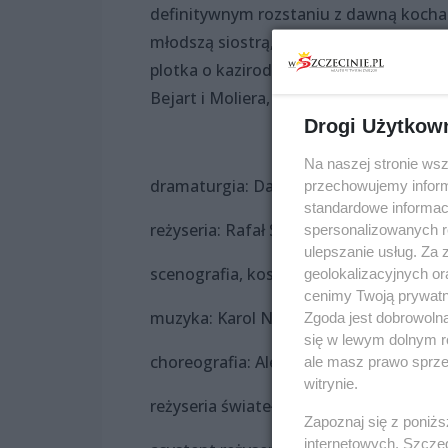
definitywnym rozstaniu z dawną kochan
młodszą siostrą, Armandą. Ta aktorka 
plotka o kazirodczym związku Moliera 
Bejart i Moliera, która urodziła się pod
Drogi Użytkow
Na naszej stronie ws
dramaturgia: Daria Kubisiak
przechowujemy informa
standardowe informac
reżyseria: Rafał Szumski
spersonalizowanych re
ulepszanie usług. Za
scenografia, kostiumy: Aleksandra Gr
geolokalizacyjnych or
cenimy Twoją prywatno
muzyka: Karol Nepelski, Oktawia Pącz
Zgoda jest dobrowoln
się w lewym dolnym r
choreografia: Aleksander Kopański
ale masz prawo sprzec
witrynie.
reżyseria świateł: Monika Stolarska
Zapoznaj się z poniż
internetowych. Szcze