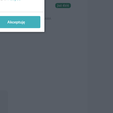
Koncerty
Już dziś
r
Akceptuję
l,