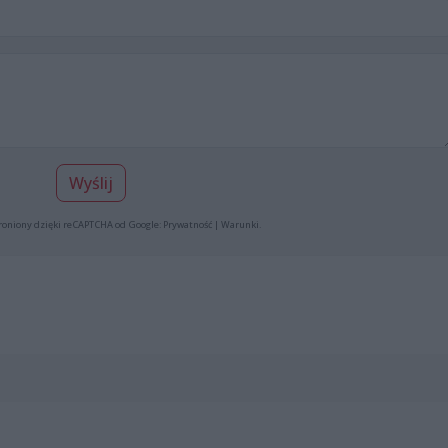
Wyślij
roniony dzięki reCAPTCHA od Google:
Prywatność
|
Warunki
.