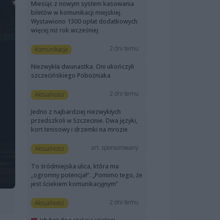
Miesiąc z nowym system kasowania
biletów w komunikacji miejskiej.
Wystawiono 1300 opłat dodatkowych
więcej niż rok wcześniej
2 dni temu
Komunikacja
Niezwykła dwunastka. Oni ukończyli
szczecińskiego Pobożniaka
2 dni temu
Aktualności
Jedno z najbardziej niezwykłych
przedszkoli w Szczecinie. Dwa języki,
kort tenisowy i drzemki na mrozie
art. sponsorowany
Aktualności
To śródmiejska ulica, która ma
„ogromny potencjał”. „Pomimo tego, że
jest ściekiem komunikacyjnym”
2 dni temu
Aktualności