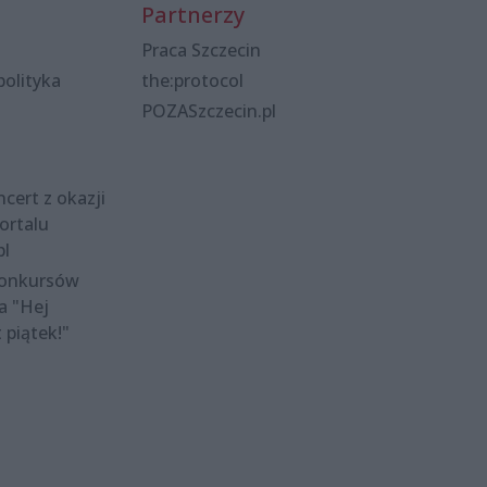
Partnerzy
Praca Szczecin
polityka
the:protocol
POZASzczecin.pl
cert z okazji
ortalu
pl
konkursów
a "Hej
t piątek!"