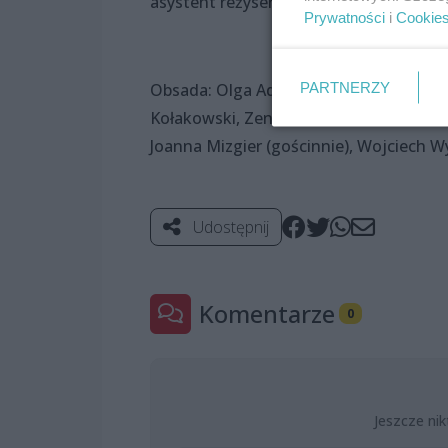
asystent reżysera: Natalie Brodzińska
Prywatności
i
Cookie
Obsada: Olga Adamska, Dorota Chrulska,
PARTNERZY
Kołakowski, Zenon Klaus, Karol Olszews
Joanna Mizgier (gościnnie), Wojciech W
Udostępnij
Komentarze
0
Jeszcze nik