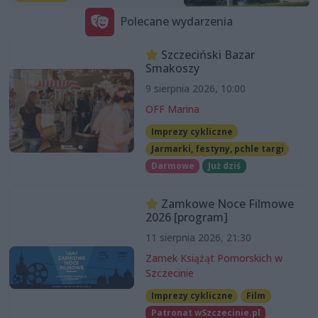
Polecane wydarzenia
Szczeciński Bazar
Smakoszy
9 sierpnia 2026, 10:00
OFF Marina
Imprezy cykliczne
Jarmarki, festyny, pchle targi
Darmowe
Już dziś
Zamkowe Noce Filmowe
2026 [program]
11 sierpnia 2026, 21:30
Zamek Książąt Pomorskich w
Szczecinie
Imprezy cykliczne
Film
Patronat wSzczecinie.pl