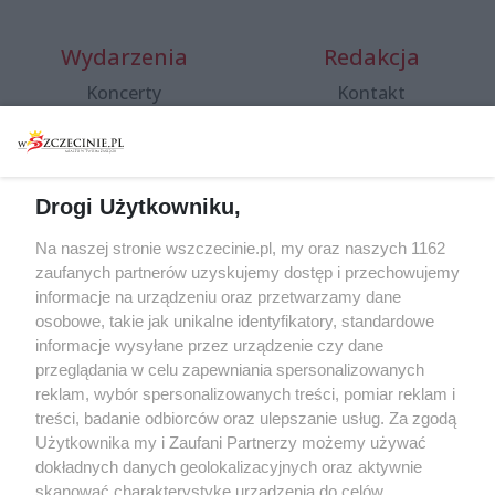
Wydarzenia
Redakcja
Koncerty
Kontakt
Warsztaty
Regulamin i polityka
prywatności
Spacery i oprowadzania
Reklama
Jarmarki, festyny, pchle
Drogi Użytkowniku,
targi
Redakcja
Wernisaże
Specjalny koncert z okazji
Na naszej stronie wszczecinie.pl, my oraz naszych 1162
20. urodzin portalu
zaufanych partnerów uzyskujemy dostęp i przechowujemy
Więcej
wSzczecinie.pl
informacje na urządzeniu oraz przetwarzamy dane
osobowe, takie jak unikalne identyfikatory, standardowe
Regulamin konkursów
informacje wysyłane przez urządzenie czy dane
śniadaniówka "Hej
przeglądania w celu zapewniania spersonalizowanych
Szczecin! Jest piątek!"
reklam, wybór spersonalizowanych treści, pomiar reklam i
treści, badanie odbiorców oraz ulepszanie usług. Za zgodą
Użytkownika my i Zaufani Partnerzy możemy używać
dokładnych danych geolokalizacyjnych oraz aktywnie
Partnerzy
skanować charakterystykę urządzenia do celów