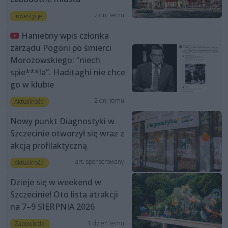
2 dni temu
Inwestycje
Haniebny wpis członka
zarządu Pogoni po śmierci
Morozowskiego: “niech
spie***la”. Haditaghi nie chce
go w klubie
2 dni temu
Aktualności
Nowy punkt Diagnostyki w
Szczecinie otworzył się wraz z
akcją profilaktyczną
art. sponsorowany
Aktualności
Dzieje się w weekend w
Szczecinie! Oto lista atrakcji
na 7–9 SIERPNIA 2026
1 dzień temu
Zapowiedzi