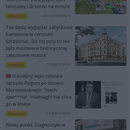
tenisowy i drzemki na mrozie
art. sponsorowany
Aktualności
Tak będą wyglądać zabytkowe
kamienice w centrum
Szczecina! „Do tej pory to nie
było możliwe w historycznej
zabudowie miasta”
19 godzin temu
Inwestycje
Haniebny wpis członka
zarządu Pogoni po śmierci
Morozowskiego: “niech
spie***la”. Haditaghi nie chce
go w klubie
14 godzin temu
Aktualności
Nowy punkt Diagnostyki w