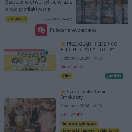
Szczecinie otworzył się wraz z
akcją profilaktyczną
art. sponsorowany
Aktualności
Polecane wydarzenia
PRZEGLĄD „FEDERICO
FELLINI: CIAO A TUTTI!”
8 sierpnia 2026, 19:00
Kino Pionier
Film
Już dziś
Szczeciński Bazar
Smakoszy
9 sierpnia 2026, 10:00
OFF Marina
Imprezy cykliczne
Jarmarki, festyny, pchle targi