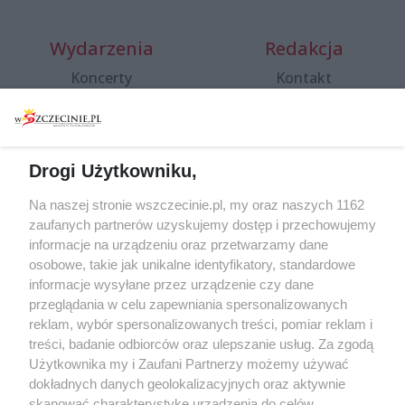
Wydarzenia
Redakcja
Koncerty
Kontakt
Warsztaty
Regulamin i polityka
prywatności
Spacery i oprowadzania
Reklama
Jarmarki, festyny, pchle
Drogi Użytkowniku,
targi
Redakcja
Wernisaże
Specjalny koncert z okazji
Na naszej stronie wszczecinie.pl, my oraz naszych 1162
20. urodzin portalu
zaufanych partnerów uzyskujemy dostęp i przechowujemy
Więcej
wSzczecinie.pl
informacje na urządzeniu oraz przetwarzamy dane
osobowe, takie jak unikalne identyfikatory, standardowe
Regulamin konkursów
informacje wysyłane przez urządzenie czy dane
śniadaniówka "Hej
przeglądania w celu zapewniania spersonalizowanych
Szczecin! Jest piątek!"
reklam, wybór spersonalizowanych treści, pomiar reklam i
treści, badanie odbiorców oraz ulepszanie usług. Za zgodą
Użytkownika my i Zaufani Partnerzy możemy używać
dokładnych danych geolokalizacyjnych oraz aktywnie
Partnerzy
skanować charakterystykę urządzenia do celów