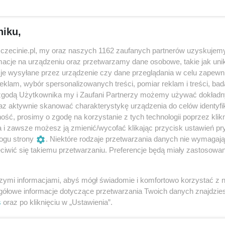
niku,
zczecinie.pl, my oraz naszych 1162 zaufanych partnerów uzyskujemy
ykły niedźwiadek. Miał kochającą Mamusię i oddanych przyja
cje na urządzeniu oraz przetwarzamy dane osobowe, takie jak unika
ę dzieje z Misiaczkiem? Miłość, przyjaźń, kłopoty. Misiaczek
je wysyłane przez urządzenie czy dane przeglądania w celu zapewn
klam, wybór spersonalizowanych treści, pomiar reklam i treści, bad
 zgodą Użytkownika my i Zaufani Partnerzy możemy używać dokład
az aktywnie skanować charakterystykę urządzenia do celów identyfi
ść, prosimy o zgodę na korzystanie z tych technologii poprzez klikn
a i zawsze możesz ją zmienić/wycofać klikając przycisk ustawień pr
ogu strony
. Niektóre rodzaje przetwarzania danych nie wymagaj
dieva
iwić się takiemu przetwarzaniu. Preferencje będą miały zastosowania
szymi informacjami, abyś mógł świadomie i komfortowo korzystać z
gółowe informacje dotyczące przetwarzania Twoich danych znajdzi
s
oraz po kliknięciu w „Ustawienia”.
niec, Maciej Osmycki