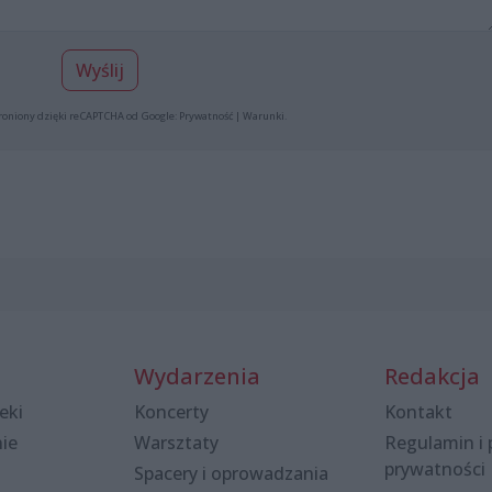
Wyślij
roniony dzięki reCAPTCHA od Google:
Prywatność
|
Warunki
.
Wydarzenia
Redakcja
eki
Koncerty
Kontakt
nie
Warsztaty
Regulamin i 
prywatności
Spacery i oprowadzania