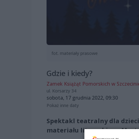
fot. materiały prasowe
Gdzie i kiedy?
Zamek Książąt Pomorskich w Szczecini
ul. Korsarzy 34
sobota, 17 grudnia 2022, 09:30
Pokaż inne daty
Spektakl teatralny dla dziec
materiału literackiego Mart