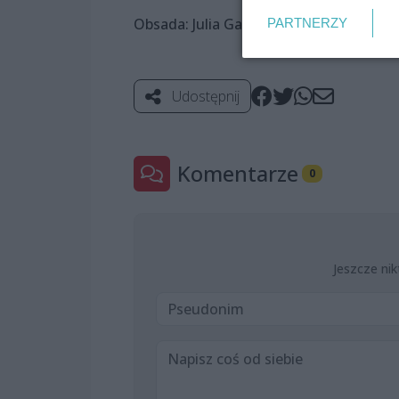
Obsada: Julia Gadzina, Paweł Niczewski
PARTNERZY
Udostępnij
Komentarze
0
Jeszcze nik