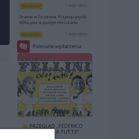
1 dzień temu
Aktualności
Dramat w Szczecinie. Przywiązany do
łóżka pies w pustym mieszkaniu
1 dzień temu
Aktualności
Polecane wydarzenia
PRZEGLĄD „FEDERICO
FELLINI: CIAO A TUTTI!”