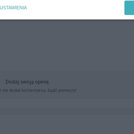
USTAWIENIA
Dodaj swoją opinię
t nie dodał komentarza, bądź pierwszy!