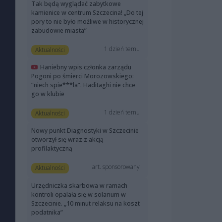
Tak będą wyglądać zabytkowe
kamienice w centrum Szczecina! „Do tej
pory to nie było możliwe w historycznej
zabudowie miasta”
1 dzień temu
Aktualności
Haniebny wpis członka zarządu
Pogoni po śmierci Morozowskiego:
“niech spie***la”. Haditaghi nie chce
go w klubie
1 dzień temu
Aktualności
Nowy punkt Diagnostyki w Szczecinie
otworzył się wraz z akcją
profilaktyczną
art. sponsorowany
Aktualności
Urzędniczka skarbowa w ramach
kontroli opalała się w solarium w
Szczecinie. „10 minut relaksu na koszt
podatnika”