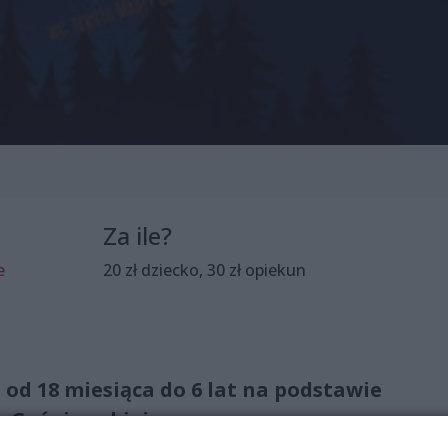
Za ile?
e
20 zł dziecko, 30 zł opiekun
i od 18 miesiąca do 6 lat na podstawie
y Guśniowskiej.