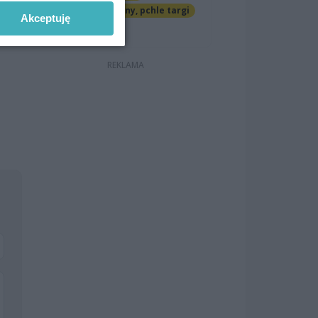
Jarmarki, festyny, pchle targi
Akceptuję
Darmowe