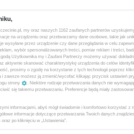
niku,
zczecinie.pl, my oraz naszych 1162 zaufanych partnerów uzyskujemy
ykły niedźwiadek. Miał kochającą Mamusię i oddanych przyja
cje na urządzeniu oraz przetwarzamy dane osobowe, takie jak unika
ę dzieje z Misiaczkiem? Miłość, przyjaźń, kłopoty. Misiaczek
je wysyłane przez urządzenie czy dane przeglądania w celu zapewn
klam, wybór spersonalizowanych treści, pomiar reklam i treści, bad
 zgodą Użytkownika my i Zaufani Partnerzy możemy używać dokład
az aktywnie skanować charakterystykę urządzenia do celów identyfi
ść, prosimy o zgodę na korzystanie z tych technologii poprzez klikn
a i zawsze możesz ją zmienić/wycofać klikając przycisk ustawień pr
ogu strony
. Niektóre rodzaje przetwarzania danych nie wymagaj
dieva
iwić się takiemu przetwarzaniu. Preferencje będą miały zastosowania
szymi informacjami, abyś mógł świadomie i komfortowo korzystać z
gółowe informacje dotyczące przetwarzania Twoich danych znajdzi
s
oraz po kliknięciu w „Ustawienia”.
niec, Maciej Osmycki