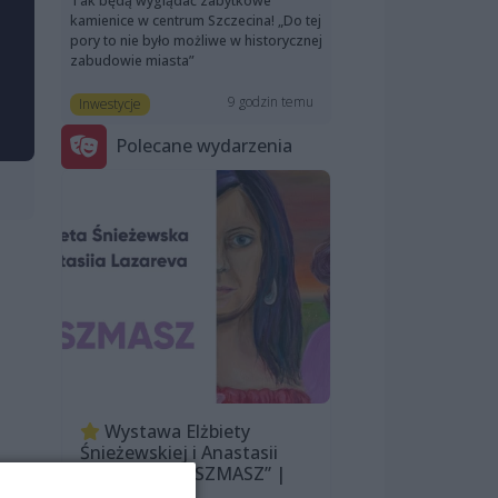
Tak będą wyglądać zabytkowe
kamienice w centrum Szczecina! „Do tej
pory to nie było możliwe w historycznej
zabudowie miasta”
9 godzin temu
Inwestycje
Polecane wydarzenia
Wystawa Elżbiety
Śnieżewskiej i Anastasii
Lazarevej „MISZMASZ” |
wernisaż