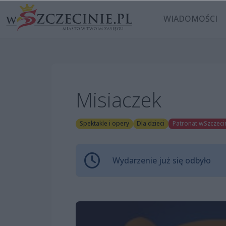
WIADOMOŚCI
Misiaczek
Spektakle i opery
Dla dzieci
Patronat wSzczecin
Wydarzenie już się odbyło