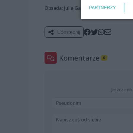
Obsada: Julia Gadzina, Paweł Niczewski
PARTNERZY
Udostępnij
Komentarze
0
Jeszcze nik