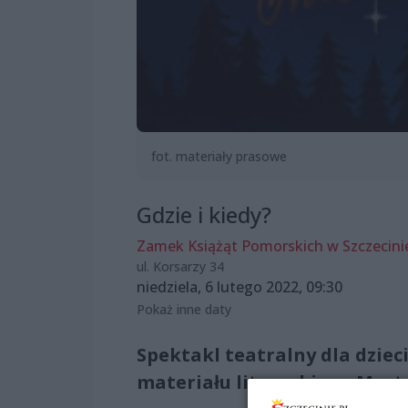
fot. materiały prasowe
Gdzie i kiedy?
Zamek Książąt Pomorskich w Szczecini
ul. Korsarzy 34
niedziela, 6 lutego 2022, 09:30
Pokaż inne daty
Spektakl teatralny dla dziec
materiału literackiego Mart