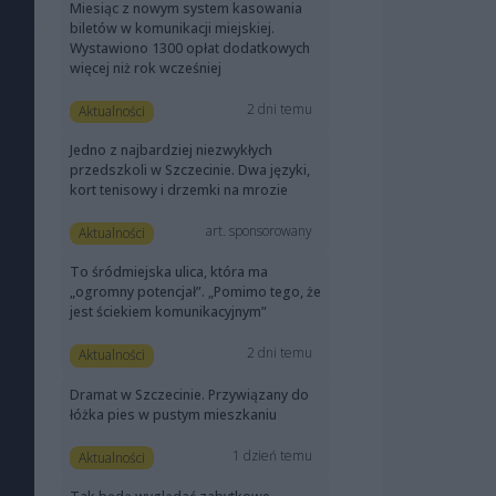
Miesiąc z nowym system kasowania
biletów w komunikacji miejskiej.
Wystawiono 1300 opłat dodatkowych
więcej niż rok wcześniej
2 dni temu
Aktualności
Jedno z najbardziej niezwykłych
przedszkoli w Szczecinie. Dwa języki,
kort tenisowy i drzemki na mrozie
art. sponsorowany
Aktualności
To śródmiejska ulica, która ma
„ogromny potencjał”. „Pomimo tego, że
jest ściekiem komunikacyjnym”
2 dni temu
Aktualności
Dramat w Szczecinie. Przywiązany do
łóżka pies w pustym mieszkaniu
1 dzień temu
Aktualności