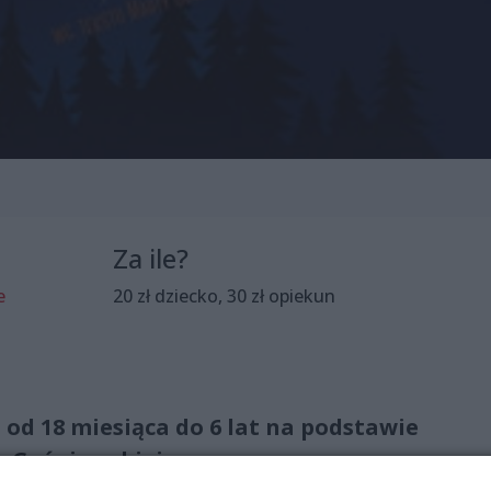
Za ile?
e
20 zł dziecko, 30 zł opiekun
i od 18 miesiąca do 6 lat na podstawie
y Guśniowskiej.