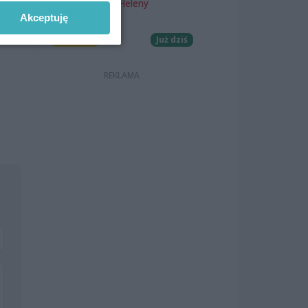
Teatr Letni im. Heleny
Majdaniec
Akceptuję
Koncerty
Już dziś