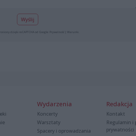
Wyślij
roniony dzięki reCAPTCHA od Google:
Prywatność
|
Warunki
.
Wydarzenia
Redakcja
eki
Koncerty
Kontakt
nie
Warsztaty
Regulamin i 
prywatności
Spacery i oprowadzania