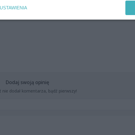
USTAWIENIA
Dodaj swoją opinię
t nie dodał komentarza, bądź pierwszy!