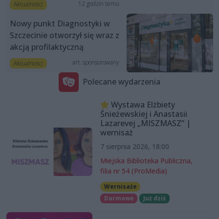
12 godzin temu
Aktualności
Nowy punkt Diagnostyki w
Szczecinie otworzył się wraz z
akcją profilaktyczną
art. sponsorowany
Aktualności
Polecane wydarzenia
Wystawa Elżbiety
Śnieżewskiej i Anastasii
Lazarevej „MISZMASZ” |
wernisaż
7 sierpnia 2026, 18:00
Miejska Biblioteka Publiczna,
filia nr 54 (ProMedia)
Wernisaże
Darmowe
Już dziś