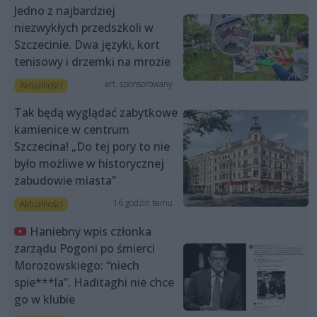
Jedno z najbardziej
niezwykłych przedszkoli w
Szczecinie. Dwa języki, kort
tenisowy i drzemki na mrozie
art. sponsorowany
Aktualności
Tak będą wyglądać zabytkowe
kamienice w centrum
Szczecina! „Do tej pory to nie
było możliwe w historycznej
zabudowie miasta”
16 godzin temu
Aktualności
Haniebny wpis członka
zarządu Pogoni po śmierci
Morozowskiego: “niech
spie***la”. Haditaghi nie chce
go w klubie