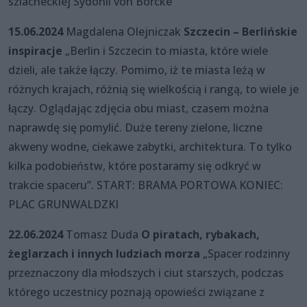
szlacheckiej Sydonii von Borcke”
15.06.2024
Magdalena Olejniczak
Szczecin – Berlińskie
inspiracje
„Berlin i Szczecin to miasta, które wiele
dzieli, ale także łączy. Pomimo, iż te miasta leżą w
różnych krajach, różnią się wielkością i rangą, to wiele je
łączy. Oglądając zdjęcia obu miast, czasem można
naprawdę się pomylić. Duże tereny zielone, liczne
akweny wodne, ciekawe zabytki, architektura. To tylko
kilka podobieństw, które postaramy się odkryć w
trakcie spaceru”. START: BRAMA PORTOWA KONIEC:
PLAC GRUNWALDZKI
22.06.2024
Tomasz Duda
O piratach, rybakach,
żeglarzach i innych ludziach morza
„Spacer rodzinny
przeznaczony dla młodszych i ciut starszych, podczas
którego uczestnicy poznają opowieści związane z