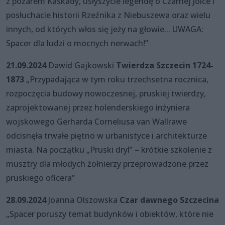
z pożarem Kaskady, usłyszycie legendę o Czarnej Jolce i
posłuchacie historii Rzeźnika z Niebuszewa oraz wielu
innych, od których włos się jeży na głowie... UWAGA:
Spacer dla ludzi o mocnych nerwach!”
21.09.2024
Dawid Gajkowski
Twierdza Szczecin 1724-
1873
„Przypadająca w tym roku trzechsetna rocznica,
rozpoczęcia budowy nowoczesnej, pruskiej twierdzy,
zaprojektowanej przez holenderskiego inżyniera
wojskowego Gerharda Corneliusa van Wallrawe
odcisnęła trwałe piętno w urbanistyce i architekturze
miasta. Na początku „Pruski dryl” – krótkie szkolenie z
musztry dla młodych żołnierzy przeprowadzone przez
pruskiego oficera”
28.09.2024
Joanna Olszowska
Czar dawnego Szczecina
„Spacer poruszy temat budynków i obiektów, które nie