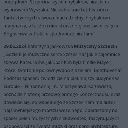
początkami Szczecina, życiem rybaków, pirackimi
wyprawami Wyszaka. Nie zabraknie też historii o
fantastycznych stworzeniach dzielnych rybaków i
marynarzy, a także o nieustraszonej postawie księcia
Bogusława w trakcie spotkania z piratami”
29.06.2024
Katarzyna Jackowska
Muzyczny Szczecin
„Gdzie bije muzyczne serce Szczecina? Jakie tajemnice
skrywa Katedra św. Jakuba? Kim była Emilie Mayer,
której symfonie porównywano z dziełami Beethovena?
Podczas spaceru zwiedzicie najpiękniejszy budynek w
Europie – Filharmonię im. Mieczysława-Karłowicza,
poznacie historię przedwojennego Konzerthausu oraz
dowiecie się, co wspólnego ze Szczecinem ma autor
najsławniejszego marszu weselnego. Zapraszamy na
spacer pełen muzycznych ciekawostek, fascynujących
osobowości ze świata muzyki oraz pereł architektury.