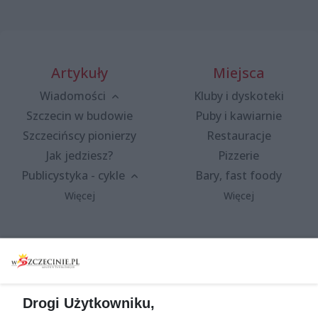
Artykuły
Miejsca
Wiadomości
Kluby i dyskoteki
Szczecin w budowie
Puby i kawiarnie
Szczecińscy pionierzy
Restauracje
Jak jedziesz?
Pizzerie
Publicystyka - cykle
Bary, fast foody
Więcej
Więcej
Wydarzenia
Redakcja
Koncerty
Kontakt
Warsztaty
Regulamin i polityka
Drogi Użytkowniku,
prywatności