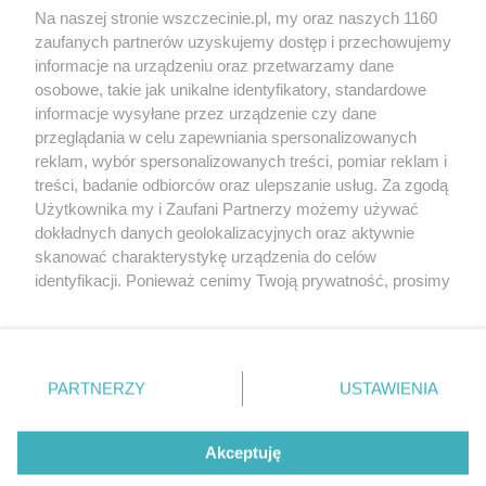
Spacery i oprowadzania
Na naszej stronie wszczecinie.pl, my oraz naszych 1160
Reklama
Jarmarki, festyny, pchle
zaufanych partnerów uzyskujemy dostęp i przechowujemy
targi
Redakcja
informacje na urządzeniu oraz przetwarzamy dane
Wernisaże
Specjalny koncert z okazji
osobowe, takie jak unikalne identyfikatory, standardowe
informacje wysyłane przez urządzenie czy dane
20. urodzin portalu
Więcej
przeglądania w celu zapewniania spersonalizowanych
wSzczecinie.pl
reklam, wybór spersonalizowanych treści, pomiar reklam i
Regulamin konkursów
treści, badanie odbiorców oraz ulepszanie usług. Za zgodą
śniadaniówka "Hej
Użytkownika my i Zaufani Partnerzy możemy używać
Szczecin! Jest piątek!"
dokładnych danych geolokalizacyjnych oraz aktywnie
skanować charakterystykę urządzenia do celów
identyfikacji. Ponieważ cenimy Twoją prywatność, prosimy
o zgodę na korzystanie z tych technologii poprzez
Partnerzy
kliknięcie „Akceptuję”. Zgoda jest dobrowolna i zawsze
możesz ją zmienić/wycofać klikając przycisk ustawień
Praca Szczecin
prywatności znajdujący się w lewym dolnym rogu strony
the:protocol
PARTNERZY
USTAWIENIA
. Niektóre rodzaje przetwarzania danych nie wymagają
POZASzczecin.pl
zgody użytkownika, ale masz prawo sprzeciwić się
takiemu przetwarzaniu. Preferencje będą miały
Akceptuję
zastosowania tylko na tej witrynie.