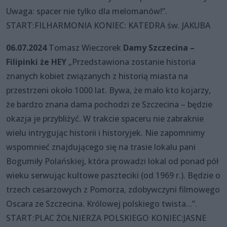
Uwaga: spacer nie tylko dla melomanów!”.
START:FILHARMONIA KONIEC: KATEDRA św. JAKUBA
06.07.2024
Tomasz Wieczorek
Damy Szczecina –
Filipinki że HEY
„Przedstawiona zostanie historia
znanych kobiet związanych z historią miasta na
przestrzeni około 1000 lat. Bywa, że mało kto kojarzy,
że bardzo znana dama pochodzi ze Szczecina – będzie
okazja je przybliżyć. W trakcie spaceru nie zabraknie
wielu intrygując historii i historyjek. Nie zapomnimy
wspomnieć znajdującego się na trasie lokalu pani
Bogumiły Polańskiej, która prowadzi lokal od ponad pół
wieku serwując kultowe paszteciki (od 1969 r.). Będzie o
trzech cesarzowych z Pomorza, zdobywczyni filmowego
Oscara ze Szczecina. Królowej polskiego twista...”.
START:PLAC ŻOŁNIERZA POLSKIEGO KONIEC:JASNE