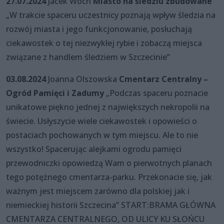
27.07.2024
Jacek Woch
Miasto na śledziu zbudowane
„W trakcie spaceru uczestnicy poznają wpływ śledzia na
rozwój miasta i jego funkcjonowanie, posłuchają
ciekawostek o tej niezwykłej rybie i zobaczą miejsca
związane z handlem śledziem w Szczecinie”
03.08.2024
Joanna Olszowska
Cmentarz Centralny –
Ogród Pamięci i Zadumy
„Podczas spaceru poznacie
unikatowe piękno jednej z największych nekropolii na
świecie. Usłyszycie wiele ciekawostek i opowieści o
postaciach pochowanych w tym miejscu. Ale to nie
wszystko! Spacerując alejkami ogrodu pamięci
przewodniczki opowiedzą Wam o pierwotnych planach
tego potężnego cmentarza-parku. Przekonacie się, jak
ważnym jest miejscem zarówno dla polskiej jak i
niemieckiej historii Szczecina” START:BRAMA GŁÓWNA
CMENTARZA CENTRALNEGO, OD ULICY KU SŁOŃCU