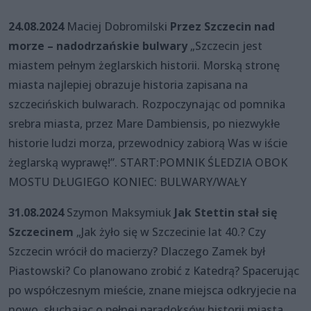
24.08.2024
Maciej Dobromilski
Przez Szczecin nad
morze – nadodrzańskie bulwary
„Szczecin jest
miastem pełnym żeglarskich historii. Morską stronę
miasta najlepiej obrazuje historia zapisana na
szczecińskich bulwarach. Rozpoczynając od pomnika
srebra miasta, przez Mare Dambiensis, po niezwykłe
historie ludzi morza, przewodnicy zabiorą Was w iście
żeglarską wyprawę!”. START:POMNIK ŚLEDZIA OBOK
MOSTU DŁUGIEGO KONIEC: BULWARY/WAŁY
31.08.2024
Szymon Maksymiuk
Jak Stettin stał się
Szczecinem
„Jak żyło się w Szczecinie lat 40.? Czy
Szczecin wrócił do macierzy? Dlaczego Zamek był
Piastowski? Co planowano zrobić z Katedrą? Spacerując
po współczesnym mieście, znane miejsca odkryjecie na
nowo, słuchając o pełnej paradoksów historii miasta