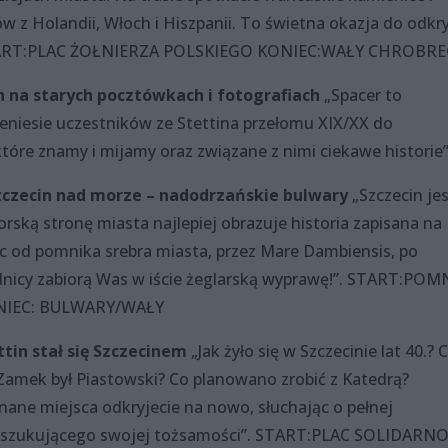
ów z Holandii, Włoch i Hiszpanii. To świetna okazja do odkr
”. START:PLAC ŻOŁNIERZA POLSKIEGO KONIEC:WAŁY CHROBR
n na starych pocztówkach i fotografiach
„Spacer to
zeniesie uczestników ze Stettina przełomu XIX/XX do
 które znamy i mijamy oraz związane z nimi ciekawe historie”
zczecin nad morze – nadodrzańskie bulwary
„Szczecin je
rską stronę miasta najlepiej obrazuje historia zapisana na
c od pomnika srebra miasta, przez Mare Dambiensis, po
odnicy zabiorą Was w iście żeglarską wyprawę!”. START:POM
NIEC: BULWARY/WAŁY
ttin stał się Szczecinem
„Jak żyło się w Szczecinie lat 40.? 
 Zamek był Piastowski? Co planowano zrobić z Katedrą?
nane miejsca odkryjecie na nowo, słuchając o pełnej
 poszukującego swojej tożsamości”. START:PLAC SOLIDARN