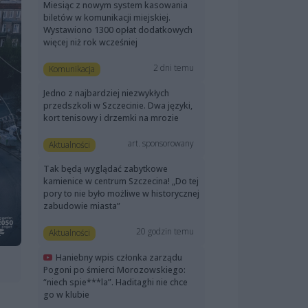
Miesiąc z nowym system kasowania
biletów w komunikacji miejskiej.
Wystawiono 1300 opłat dodatkowych
więcej niż rok wcześniej
2 dni temu
Komunikacja
Jedno z najbardziej niezwykłych
przedszkoli w Szczecinie. Dwa języki,
kort tenisowy i drzemki na mrozie
art. sponsorowany
Aktualności
Tak będą wyglądać zabytkowe
kamienice w centrum Szczecina! „Do tej
pory to nie było możliwe w historycznej
zabudowie miasta”
20 godzin temu
Aktualności
Haniebny wpis członka zarządu
Pogoni po śmierci Morozowskiego:
“niech spie***la”. Haditaghi nie chce
go w klubie