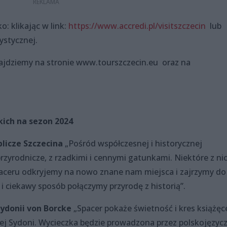
o: klikając w link:
https://www.accredi.pl/visitszczecin
lub
ystycznej.
najdziemy na stronie www.tourszczecin.eu oraz na
kich na sezon 2024
blicze Szczecina
„Pośród współczesnej i historycznej
zyrodnicze, z rzadkimi i cennymi gatunkami. Niektóre z ni
spaceru odkryjemy na nowo znane nam miejsca i zajrzymy do
 i ciekawy sposób połączymy przyrodę z historią”.
ydonii von Borcke
„Spacer pokaże świetność i kres książęc
mej Sydoni. Wycieczka będzie prowadzona przez polskojęzyc