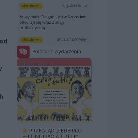
16 godzin temu
Aktualności
Nowy punkt Diagnostyki w Szczecinie
otworzył się wraz z akcją
profilaktyczną
art. sponsorowany
 od
Aktualności
Polecane wydarzenia
W
ch
PRZEGLĄD „FEDERICO
FELLINI: CIAO A TUTTI!”