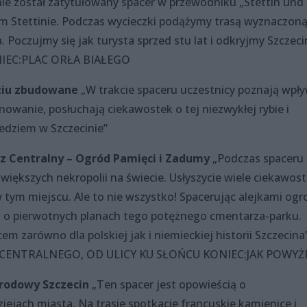
ie został zatytułowany spacer w przewodniku „Stettin und
tettinie. Podczas wycieczki podążymy trasą wyznaczon
 Poczujmy się jak turysta sprzed stu lat i odkryjmy Szczeci
IEC:PLAC ORŁA BIAŁEGO
ziu zbudowane
„W trakcie spaceru uczestnicy poznają wpł
nowanie, posłuchają ciekawostek o tej niezwykłej rybie i
edziem w Szczecinie”
 Centralny – Ogród Pamięci i Zadumy
„Podczas spaceru
iększych nekropolii na świecie. Usłyszycie wiele ciekawost
tym miejscu. Ale to nie wszystko! Spacerując alejkami og
 o pierwotnych planach tego potężnego cmentarza-parku.
em zarówno dla polskiej jak i niemieckiej historii Szczecina
NTRALNEGO, OD ULICY KU SŁOŃCU KONIEC:JAK POWYŻE
rodowy Szczecin
„Ten spacer jest opowieścią o
ejach miasta. Na trasie spotkacie francuskie kamienice i