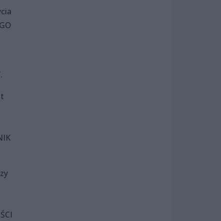
ycia
EGO
.
st
NIK
Czy
OŚCI