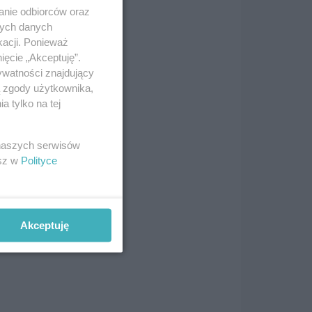
anie odbiorców oraz
ełen
nych danych
kacji. Ponieważ
aga:
ięcie „Akceptuję”.
ywatności znajdujący
ą zgody użytkownika,
a
 tylko na tej
zy,
 naszych serwisów
ie
esz w
Polityce
ciki
Akceptuję