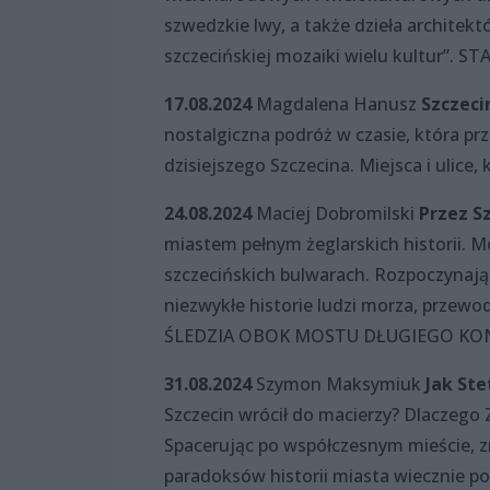
szwedzkie lwy, a także dzieła architekt
szczecińskiej mozaiki wielu kultur
17.08.2024
Magdalena Hanusz
Szczeci
nostalgiczna podróż w czasie, która pr
dzisiejszego Szczecina. Miejsca i ulice,
24.08.2024
Maciej Dobromilski
Przez S
miastem pełnym żeglarskich historii. Mo
szczecińskich bulwarach. Rozpoczynają
niezwykłe historie ludzi morza, przew
ŚLEDZIA OBOK MOSTU DŁUGIEGO KO
31.08.2024
Szymon Maksymiuk
Jak Ste
Szczecin wrócił do macierzy? Dlaczego
Spacerując po współczesnym mieście, z
paradoksów historii miasta wiecznie