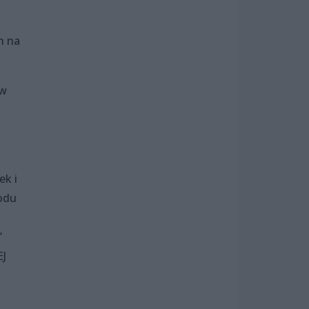
ą
n na
yw
ek i
rodu
”
J