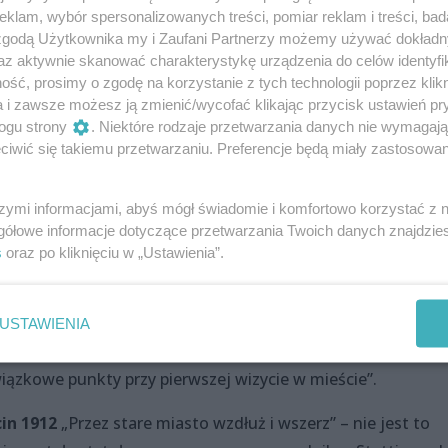
orię przedwojennego Konzerthausu oraz dowiecie się, co
klam, wybór spersonalizowanych treści, pomiar reklam i treści, bad
sławniejszego marszu weselnego. Zapraszamy na spacer p
 zgodą Użytkownika my i Zaufani Partnerzy możemy używać dokład
az aktywnie skanować charakterystykę urządzenia do celów identyfi
 osobowości ze świata muzyki oraz pereł architektury. Uw
ść, prosimy o zgodę na korzystanie z tych technologii poprzez klikn
START:FILHARMONIA KONIEC: KATEDRA św. JAKUBA
a i zawsze możesz ją zmienić/wycofać klikając przycisk ustawień pr
ogu strony
. Niektóre rodzaje przetwarzania danych nie wymagaj
zecina – Filipinki że HEY
„Przedstawiona zostanie histori
iwić się takiemu przetwarzaniu. Preferencje będą miały zastosowania
asta na przestrzeni około 1000 lat. Bywa, że mało kto kojar
ina – będzie okazja je przybliżyć. W trakcie spaceru nie
szymi informacjami, abyś mógł świadomie i komfortowo korzystać z
istoryjek. Nie zapomnimy wspomnieć znajdującego się na tras
gółowe informacje dotyczące przetwarzania Twoich danych znajdzi
 prowadzi lokal od ponad pół wieku serwując kultowe paszte
s
oraz po kliknięciu w „Ustawienia”.
ych z Pomorza, zdobywczyni filmowego Oscara ze Szczecina.
T:PLAC ŻOŁNIERZA POLSKIEGO KONIEC:JASNE BŁONIA
USTAWIENIA
sze spotkanie
„Uczestnicy spaceru poznają najważniejsze
iązkowe punkty przy pierwszej wizycie w mieście”.
in 1912
„Przez stare miasto wzdłuż i wszerz” – nie jest to