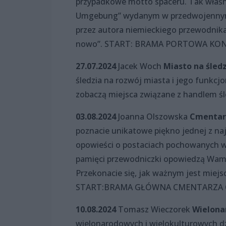
przypadkowe motto spaceru. Tak właśn
Umgebung” wydanym w przedwojennym S
przez autora niemieckiego przewodnika.
nowo”. START: BRAMA PORTOWA KON
27.07.2024
Jacek Woch
Miasto na śled
śledzia na rozwój miasta i jego funkcjo
zobaczą miejsca związane z handlem śl
03.08.2024
Joanna Olszowska
Cmentarz
poznacie unikatowe piękno jednej z najw
opowieści o postaciach pochowanych w 
pamięci przewodniczki opowiedzą Wam
Przekonacie się, jak ważnym jest miejsc
START:BRAMA GŁÓWNA CMENTARZA CE
10.08.2024
Tomasz Wieczorek
Wielona
wielonarodowych i wielokulturowych dzi