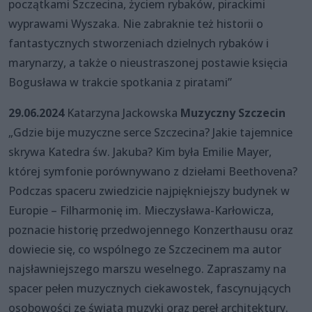
początkami Szczecina, życiem rybaków, pirackimi
wyprawami Wyszaka. Nie zabraknie też historii o
fantastycznych stworzeniach dzielnych rybaków i
marynarzy, a także o nieustraszonej postawie księcia
Bogusława w trakcie spotkania z piratami”
29.06.2024
Katarzyna Jackowska
Muzyczny Szczecin
„Gdzie bije muzyczne serce Szczecina? Jakie tajemnice
skrywa Katedra św. Jakuba? Kim była Emilie Mayer,
której symfonie porównywano z dziełami Beethovena?
Podczas spaceru zwiedzicie najpiękniejszy budynek w
Europie – Filharmonię im. Mieczysława-Karłowicza,
poznacie historię przedwojennego Konzerthausu oraz
dowiecie się, co wspólnego ze Szczecinem ma autor
najsławniejszego marszu weselnego. Zapraszamy na
spacer pełen muzycznych ciekawostek, fascynujących
osobowości ze świata muzyki oraz pereł architektury.