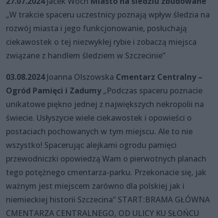
27.07.2024
Jacek Woch
Miasto na śledziu zbudowane
„W trakcie spaceru uczestnicy poznają wpływ śledzia na
rozwój miasta i jego funkcjonowanie, posłuchają
ciekawostek o tej niezwykłej rybie i zobaczą miejsca
związane z handlem śledziem w Szczecinie”
03.08.2024
Joanna Olszowska
Cmentarz Centralny –
Ogród Pamięci i Zadumy
„Podczas spaceru poznacie
unikatowe piękno jednej z największych nekropolii na
świecie. Usłyszycie wiele ciekawostek i opowieści o
postaciach pochowanych w tym miejscu. Ale to nie
wszystko! Spacerując alejkami ogrodu pamięci
przewodniczki opowiedzą Wam o pierwotnych planach
tego potężnego cmentarza-parku. Przekonacie się, jak
ważnym jest miejscem zarówno dla polskiej jak i
niemieckiej historii Szczecina” START:BRAMA GŁÓWNA
CMENTARZA CENTRALNEGO, OD ULICY KU SŁOŃCU