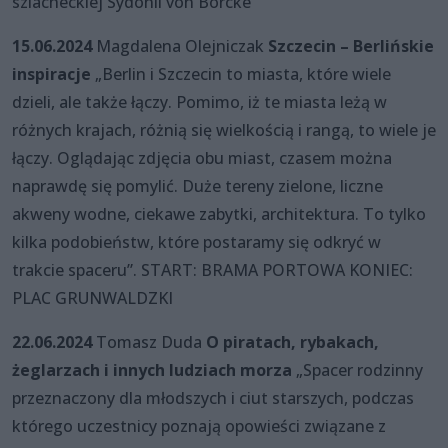
szlacheckiej Sydonii von Borcke”
15.06.2024
Magdalena Olejniczak
Szczecin – Berlińskie
inspiracje
„Berlin i Szczecin to miasta, które wiele
dzieli, ale także łączy. Pomimo, iż te miasta leżą w
różnych krajach, różnią się wielkością i rangą, to wiele je
łączy. Oglądając zdjęcia obu miast, czasem można
naprawdę się pomylić. Duże tereny zielone, liczne
akweny wodne, ciekawe zabytki, architektura. To tylko
kilka podobieństw, które postaramy się odkryć w
trakcie spaceru”. START: BRAMA PORTOWA KONIEC:
PLAC GRUNWALDZKI
22.06.2024
Tomasz Duda
O piratach, rybakach,
żeglarzach i innych ludziach morza
„Spacer rodzinny
przeznaczony dla młodszych i ciut starszych, podczas
którego uczestnicy poznają opowieści związane z