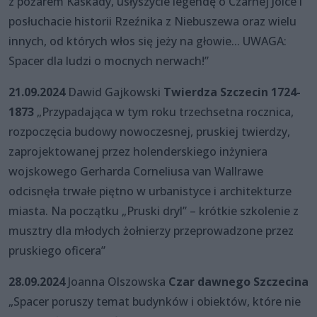
z pożarem Kaskady, usłyszycie legendę o Czarnej Jolce i
posłuchacie historii Rzeźnika z Niebuszewa oraz wielu
innych, od których włos się jeży na głowie... UWAGA:
Spacer dla ludzi o mocnych nerwach!”
21.09.2024
Dawid Gajkowski
Twierdza Szczecin 1724-
1873
„Przypadająca w tym roku trzechsetna rocznica,
rozpoczęcia budowy nowoczesnej, pruskiej twierdzy,
zaprojektowanej przez holenderskiego inżyniera
wojskowego Gerharda Corneliusa van Wallrawe
odcisnęła trwałe piętno w urbanistyce i architekturze
miasta. Na początku „Pruski dryl” – krótkie szkolenie z
musztry dla młodych żołnierzy przeprowadzone przez
pruskiego oficera”
28.09.2024
Joanna Olszowska
Czar dawnego Szczecina
„Spacer poruszy temat budynków i obiektów, które nie