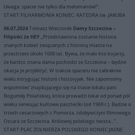
Uwaga: spacer nie tylko dla melomanów!”.
START:FILHARMONIA KONIEC: KATEDRA św. JAKUBA
06.07.2024
Tomasz Wieczorek
Damy Szczecina –
Filipinki że HEY
„Przedstawiona zostanie historia
znanych kobiet związanych z historią miasta na
przestrzeni około 1000 lat. Bywa, że mało kto kojarzy,
że bardzo znana dama pochodzi ze Szczecina – będzie
okazja je przybliżyć. W trakcie spaceru nie zabraknie
wielu intrygując historii i historyjek. Nie zapomnimy
wspomnieć znajdującego się na trasie lokalu pani
Bogumiły Polańskiej, która prowadzi lokal od ponad pół
wieku serwując kultowe paszteciki (od 1969 r.). Będzie o
trzech cesarzowych z Pomorza, zdobywczyni filmowego
Oscara ze Szczecina. Królowej polskiego twista...”.
START:PLAC ŻOŁNIERZA POLSKIEGO KONIEC:JASNE