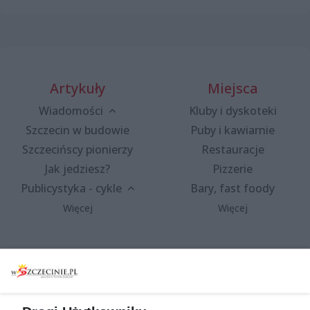
Artykuły
Miejsca
Wiadomości
Kluby i dyskoteki
Szczecin w budowie
Puby i kawiarnie
Szczecińscy pionierzy
Restauracje
Jak jedziesz?
Pizzerie
Publicystyka - cykle
Bary, fast foody
Więcej
Więcej
Wydarzenia
Redakcja
Koncerty
Kontakt
Warsztaty
Regulamin i polityka