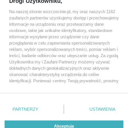
Drogi Użytkowniku,
prywatności
Spacery i oprowadzania
Na naszej stronie wszczecinie.pl, my oraz naszych 1162
Reklama
Jarmarki, festyny, pchle
zaufanych partnerów uzyskujemy dostęp i przechowujemy
targi
Redakcja
informacje na urządzeniu oraz przetwarzamy dane
Wernisaże
Specjalny koncert z okazji
osobowe, takie jak unikalne identyfikatory, standardowe
informacje wysyłane przez urządzenie czy dane
20. urodzin portalu
Więcej
przeglądania w celu zapewniania spersonalizowanych
wSzczecinie.pl
reklam, wybór spersonalizowanych treści, pomiar reklam i
Regulamin konkursów
treści, badanie odbiorców oraz ulepszanie usług. Za zgodą
śniadaniówka "Hej
Użytkownika my i Zaufani Partnerzy możemy używać
Szczecin! Jest piątek!"
dokładnych danych geolokalizacyjnych oraz aktywnie
skanować charakterystykę urządzenia do celów
identyfikacji. Ponieważ cenimy Twoją prywatność, prosimy
o zgodę na korzystanie z tych technologii poprzez
Partnerzy
kliknięcie „Akceptuję”. Zgoda jest dobrowolna i zawsze
możesz ją zmienić/wycofać klikając przycisk ustawień
Praca Szczecin
prywatności znajdujący się w lewym dolnym rogu strony
the:protocol
PARTNERZY
USTAWIENIA
. Niektóre rodzaje przetwarzania danych nie wymagają
POZASzczecin.pl
zgody użytkownika, ale masz prawo sprzeciwić się
takiemu przetwarzaniu. Preferencje będą miały
Akceptuję