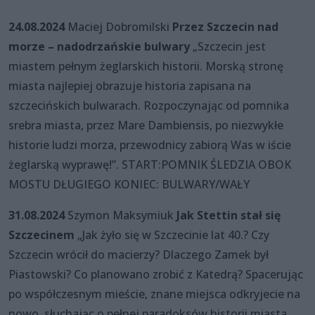
24.08.2024
Maciej Dobromilski
Przez Szczecin nad
morze – nadodrzańskie bulwary
„Szczecin jest
miastem pełnym żeglarskich historii. Morską stronę
miasta najlepiej obrazuje historia zapisana na
szczecińskich bulwarach. Rozpoczynając od pomnika
srebra miasta, przez Mare Dambiensis, po niezwykłe
historie ludzi morza, przewodnicy zabiorą Was w iście
żeglarską wyprawę!”. START:POMNIK ŚLEDZIA OBOK
MOSTU DŁUGIEGO KONIEC: BULWARY/WAŁY
31.08.2024
Szymon Maksymiuk
Jak Stettin stał się
Szczecinem
„Jak żyło się w Szczecinie lat 40.? Czy
Szczecin wrócił do macierzy? Dlaczego Zamek był
Piastowski? Co planowano zrobić z Katedrą? Spacerując
po współczesnym mieście, znane miejsca odkryjecie na
nowo, słuchając o pełnej paradoksów historii miasta