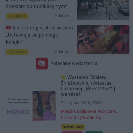
ściekiem komunikacyjnym”
2 dni temu
Aktualności
Ich hot dog stał się viralem.
„Ustawiają się po niego
kolejki”
2 dni temu
Aktualności
Polecane wydarzenia
Wystawa Elżbiety
Śnieżewskiej i Anastasii
Lazarevej „MISZMASZ” |
wernisaż
7 sierpnia 2026, 18:00
Miejska Biblioteka Publiczna,
filia nr 54 (ProMedia)
Wernisaże