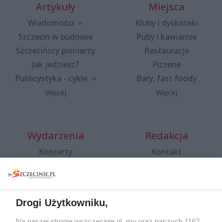
Artykuły
Miejsca
Wiadomości
Kluby i dyskoteki
Szczecin w budowie
Puby i kawiarnie
Szczecińscy pionierzy
Restauracje
Jak jedziesz?
Pizzerie
Publicystyka - cykle
Bary, fast foody
Więcej
Więcej
Wydarzenia
Redakcja
Koncerty
Kontakt
Warsztaty
Regulamin i polityka
prywatności
Spacery i oprowadzania
Reklama
Jarmarki, festyny, pchle
Drogi Użytkowniku,
targi
Redakcja
Wernisaże
Specjalny koncert z okazji
Na naszej stronie wszczecinie.pl, my oraz naszych 1162