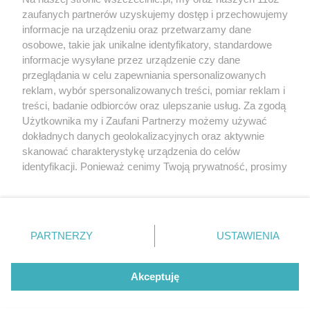
20. urodzin portalu
zaufanych partnerów uzyskujemy dostęp i przechowujemy
Więcej
wSzczecinie.pl
informacje na urządzeniu oraz przetwarzamy dane
osobowe, takie jak unikalne identyfikatory, standardowe
Regulamin konkursów
informacje wysyłane przez urządzenie czy dane
śniadaniówka "Hej
przeglądania w celu zapewniania spersonalizowanych
Szczecin! Jest piątek!"
reklam, wybór spersonalizowanych treści, pomiar reklam i
treści, badanie odbiorców oraz ulepszanie usług. Za zgodą
Użytkownika my i Zaufani Partnerzy możemy używać
dokładnych danych geolokalizacyjnych oraz aktywnie
Partnerzy
skanować charakterystykę urządzenia do celów
Praca Szczecin
identyfikacji. Ponieważ cenimy Twoją prywatność, prosimy
o zgodę na korzystanie z tych technologii poprzez
the:protocol
kliknięcie „Akceptuję”. Zgoda jest dobrowolna i zawsze
POZASzczecin.pl
możesz ją zmienić/wycofać klikając przycisk ustawień
prywatności znajdujący się w lewym dolnym rogu strony
PARTNERZY
USTAWIENIA
. Niektóre rodzaje przetwarzania danych nie wymagają
zgody użytkownika, ale masz prawo sprzeciwić się
© 2026 wSzczecinie.pl
takiemu przetwarzaniu. Preferencje będą miały
Akceptuję
Created by GOD
zastosowania tylko na tej witrynie.