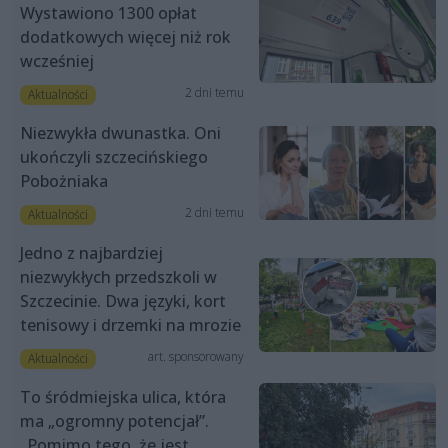
Wystawiono 1300 opłat
dodatkowych więcej niż rok
wcześniej
2 dni temu
Aktualności
Niezwykła dwunastka. Oni
ukończyli szczecińskiego
Pobożniaka
2 dni temu
Aktualności
Jedno z najbardziej
niezwykłych przedszkoli w
Szczecinie. Dwa języki, kort
tenisowy i drzemki na mrozie
art. sponsorowany
Aktualności
To śródmiejska ulica, która
ma „ogromny potencjał”.
„Pomimo tego, że jest