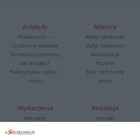
Artykuły
Miejsca
Wiadomości
Kluby i dyskoteki
Szczecin w budowie
Puby i kawiarnie
Szczecińscy pionierzy
Restauracje
Jak jedziesz?
Pizzerie
Publicystyka - cykle
Bary, fast foody
Więcej
Więcej
Wydarzenia
Redakcja
Koncerty
Kontakt
Warsztaty
Regulamin i polityka
prywatności
Spacery i oprowadzania