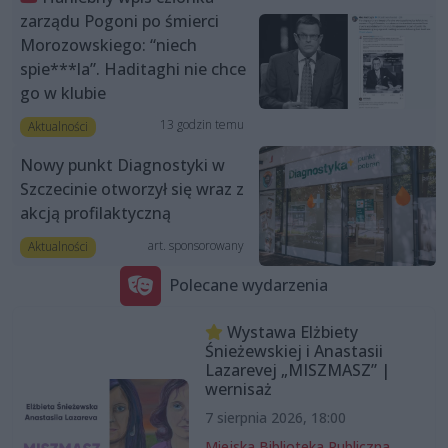
zarządu Pogoni po śmierci
Morozowskiego: “niech
spie***la”. Haditaghi nie chce
go w klubie
13 godzin temu
Aktualności
Nowy punkt Diagnostyki w
Szczecinie otworzył się wraz z
akcją profilaktyczną
art. sponsorowany
Aktualności
Polecane wydarzenia
Wystawa Elżbiety
Śnieżewskiej i Anastasii
Lazarevej „MISZMASZ” |
wernisaż
7 sierpnia 2026, 18:00
Miejska Biblioteka Publiczna,