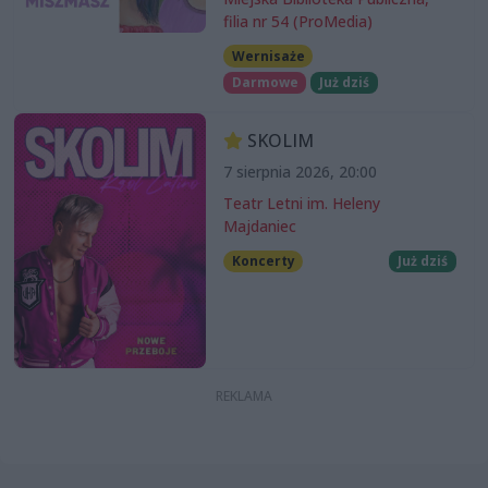
filia nr 54 (ProMedia)
Wernisaże
Darmowe
Już dziś
SKOLIM
7 sierpnia 2026, 20:00
Teatr Letni im. Heleny
Majdaniec
Koncerty
Już dziś