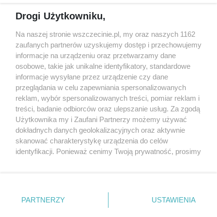
Reklama
Jarmarki, festyny, pchle
Drogi Użytkowniku,
targi
Redakcja
Wernisaże
Specjalny koncert z okazji
Na naszej stronie wszczecinie.pl, my oraz naszych 1162
20. urodzin portalu
zaufanych partnerów uzyskujemy dostęp i przechowujemy
Więcej
wSzczecinie.pl
informacje na urządzeniu oraz przetwarzamy dane
osobowe, takie jak unikalne identyfikatory, standardowe
Regulamin konkursów
informacje wysyłane przez urządzenie czy dane
śniadaniówka "Hej
przeglądania w celu zapewniania spersonalizowanych
Szczecin! Jest piątek!"
reklam, wybór spersonalizowanych treści, pomiar reklam i
treści, badanie odbiorców oraz ulepszanie usług. Za zgodą
Użytkownika my i Zaufani Partnerzy możemy używać
dokładnych danych geolokalizacyjnych oraz aktywnie
Partnerzy
skanować charakterystykę urządzenia do celów
Praca Szczecin
identyfikacji. Ponieważ cenimy Twoją prywatność, prosimy
o zgodę na korzystanie z tych technologii poprzez
the:protocol
kliknięcie „Akceptuję”. Zgoda jest dobrowolna i zawsze
POZASzczecin.pl
możesz ją zmienić/wycofać klikając przycisk ustawień
prywatności znajdujący się w lewym dolnym rogu strony
PARTNERZY
USTAWIENIA
. Niektóre rodzaje przetwarzania danych nie wymagają
zgody użytkownika, ale masz prawo sprzeciwić się