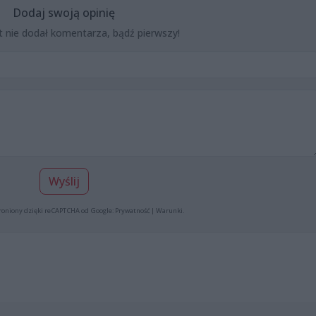
Dodaj swoją opinię
t nie dodał komentarza, bądź pierwszy!
Wyślij
roniony dzięki reCAPTCHA od Google:
Prywatność
|
Warunki
.