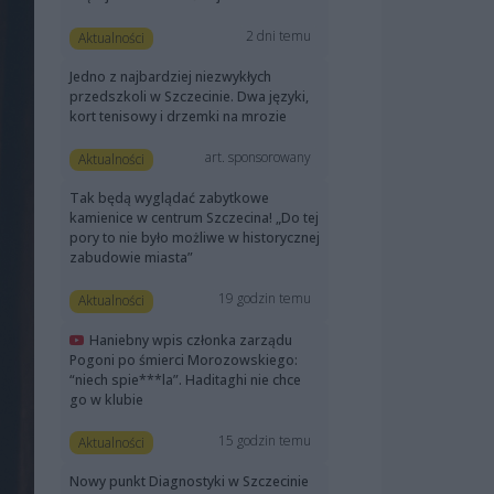
2 dni temu
Aktualności
Jedno z najbardziej niezwykłych
przedszkoli w Szczecinie. Dwa języki,
kort tenisowy i drzemki na mrozie
art. sponsorowany
Aktualności
Tak będą wyglądać zabytkowe
kamienice w centrum Szczecina! „Do tej
pory to nie było możliwe w historycznej
zabudowie miasta”
19 godzin temu
Aktualności
Haniebny wpis członka zarządu
Pogoni po śmierci Morozowskiego:
“niech spie***la”. Haditaghi nie chce
go w klubie
15 godzin temu
Aktualności
Nowy punkt Diagnostyki w Szczecinie