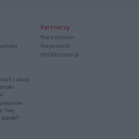
Partnerzy
Praca Szczecin
polityka
the:protocol
POZASzczecin.pl
cert z okazji
ortalu
pl
konkursów
a "Hej
t piątek!"