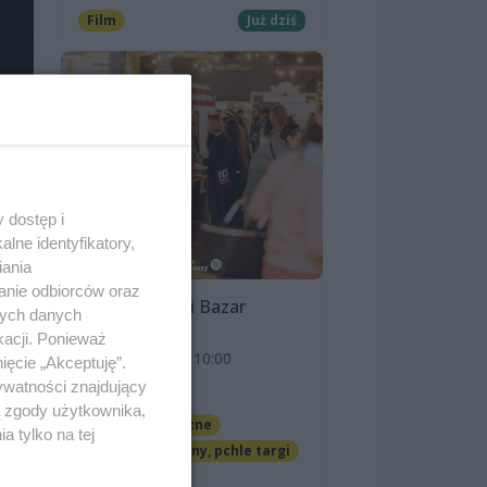
Film
Już dziś
 dostęp i
lne identyfikatory,
iania
anie odbiorców oraz
Szczeciński Bazar
nych danych
Smakoszy
kacji. Ponieważ
9 sierpnia 2026, 10:00
ięcie „Akceptuję”.
ywatności znajdujący
OFF Marina
ą zgody użytkownika,
Imprezy cykliczne
 tylko na tej
Jarmarki, festyny, pchle targi
Darmowe