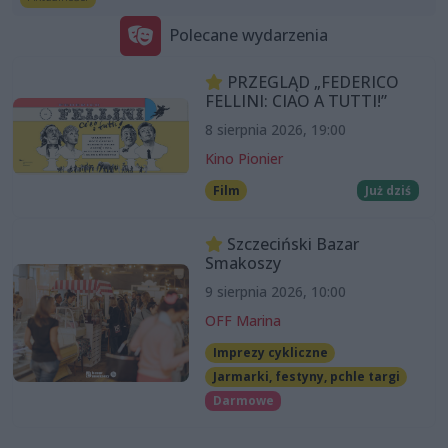
Polecane wydarzenia
PRZEGLĄD „FEDERICO
FELLINI: CIAO A TUTTI!”
8 sierpnia 2026, 19:00
Kino Pionier
Film
Już dziś
Szczeciński Bazar
Smakoszy
9 sierpnia 2026, 10:00
OFF Marina
Imprezy cykliczne
Jarmarki, festyny, pchle targi
Darmowe