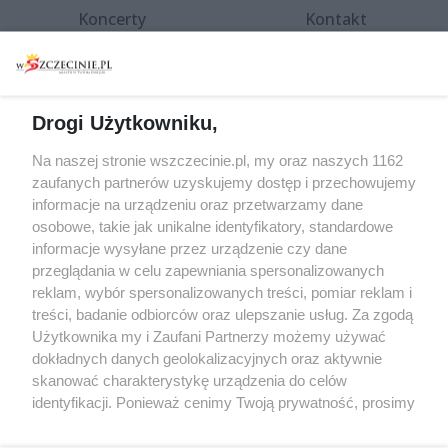
Koncerty
Kontakt
Warsztaty
Regulamin i polityka
prywatności
Spacery i oprowadzania
Reklama
Jarmarki, festyny, pchle
Drogi Użytkowniku,
targi
Redakcja
Wernisaże
Specjalny koncert z okazji
Na naszej stronie wszczecinie.pl, my oraz naszych 1162
20. urodzin portalu
zaufanych partnerów uzyskujemy dostęp i przechowujemy
Więcej
wSzczecinie.pl
informacje na urządzeniu oraz przetwarzamy dane
osobowe, takie jak unikalne identyfikatory, standardowe
Regulamin konkursów
informacje wysyłane przez urządzenie czy dane
śniadaniówka "Hej
przeglądania w celu zapewniania spersonalizowanych
Szczecin! Jest piątek!"
reklam, wybór spersonalizowanych treści, pomiar reklam i
treści, badanie odbiorców oraz ulepszanie usług. Za zgodą
Użytkownika my i Zaufani Partnerzy możemy używać
dokładnych danych geolokalizacyjnych oraz aktywnie
Partnerzy
skanować charakterystykę urządzenia do celów
Praca Szczecin
identyfikacji. Ponieważ cenimy Twoją prywatność, prosimy
o zgodę na korzystanie z tych technologii poprzez
the:protocol
kliknięcie „Akceptuję”. Zgoda jest dobrowolna i zawsze