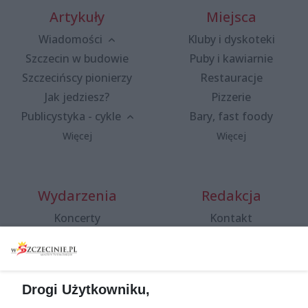
Artykuły
Miejsca
Wiadomości
Kluby i dyskoteki
Szczecin w budowie
Puby i kawiarnie
Szczecińscy pionierzy
Restauracje
Jak jedziesz?
Pizzerie
Publicystyka - cykle
Bary, fast foody
Więcej
Więcej
Wydarzenia
Redakcja
Koncerty
Kontakt
Warsztaty
Regulamin i polityka
prywatności
Spacery i oprowadzania
Reklama
Jarmarki, festyny, pchle
Drogi Użytkowniku,
targi
Redakcja