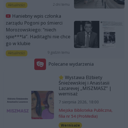
2 dni temu
Aktualności
Haniebny wpis członka
zarządu Pogoni po śmierci
Morozowskiego: “niech
spie***la”. Haditaghi nie chce
go w klubie
9 godzin temu
Aktualności
Polecane wydarzenia
Wystawa Elżbiety
Śnieżewskiej i Anastasii
Lazarevej „MISZMASZ” |
wernisaż
7 sierpnia 2026, 18:00
Miejska Biblioteka Publiczna,
filia nr 54 (ProMedia)
Wernisaże