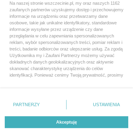
Wernisaże
Specjalny koncert z okazji
Na naszej stronie wszczecinie.pl, my oraz naszych 1162
20. urodzin portalu
zaufanych partnerów uzyskujemy dostęp i przechowujemy
Więcej
wSzczecinie.pl
informacje na urządzeniu oraz przetwarzamy dane
osobowe, takie jak unikalne identyfikatory, standardowe
Regulamin konkursów
informacje wysyłane przez urządzenie czy dane
śniadaniówka "Hej
przeglądania w celu zapewniania spersonalizowanych
Szczecin! Jest piątek!"
reklam, wybór spersonalizowanych treści, pomiar reklam i
treści, badanie odbiorców oraz ulepszanie usług. Za zgodą
Użytkownika my i Zaufani Partnerzy możemy używać
dokładnych danych geolokalizacyjnych oraz aktywnie
Partnerzy
skanować charakterystykę urządzenia do celów
Praca Szczecin
identyfikacji. Ponieważ cenimy Twoją prywatność, prosimy
o zgodę na korzystanie z tych technologii poprzez
the:protocol
kliknięcie „Akceptuję”. Zgoda jest dobrowolna i zawsze
POZASzczecin.pl
możesz ją zmienić/wycofać klikając przycisk ustawień
prywatności znajdujący się w lewym dolnym rogu strony
PARTNERZY
USTAWIENIA
. Niektóre rodzaje przetwarzania danych nie wymagają
zgody użytkownika, ale masz prawo sprzeciwić się
© 2026 wSzczecinie.pl
takiemu przetwarzaniu. Preferencje będą miały
Akceptuję
Created by GOD
zastosowania tylko na tej witrynie.