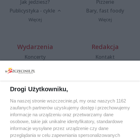
Jak jedziesz?
Pizzerie
Publicystyka - cykle
Bary, fast foody
Więcej
Więcej
Wydarzenia
Redakcja
Koncerty
Kontakt
Warsztaty
Regulamin i polityka
prywatności
Spacery i oprowadzania
Reklama
Jarmarki, festyny, pchle
Drogi Użytkowniku,
targi
Redakcja
Wernisaże
Specjalny koncert z okazji
Na naszej stronie wszczecinie.pl, my oraz naszych 1162
20. urodzin portalu
zaufanych partnerów uzyskujemy dostęp i przechowujemy
Więcej
wSzczecinie.pl
informacje na urządzeniu oraz przetwarzamy dane
osobowe, takie jak unikalne identyfikatory, standardowe
Regulamin konkursów
informacje wysyłane przez urządzenie czy dane
śniadaniówka "Hej
przeglądania w celu zapewniania spersonalizowanych
Szczecin! Jest piątek!"