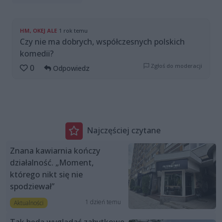
HM, OKEJ ALE
1 rok temu
Czy nie ma dobrych, współczesnych polskich
komedii?
Zgłoś do moderacji
0
Odpowiedz
Najczęściej czytane
Znana kawiarnia kończy
działalność. „Moment,
którego nikt się nie
spodziewał”
1 dzień temu
Aktualności
Tak będą wyglądać zabytkowe