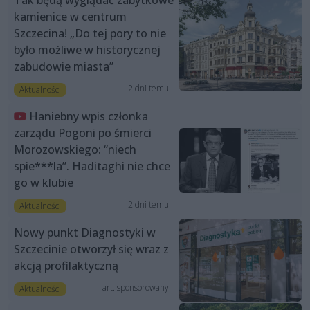
kamienice w centrum
Szczecina! „Do tej pory to nie
było możliwe w historycznej
zabudowie miasta”
2 dni temu
Aktualności
Haniebny wpis członka
zarządu Pogoni po śmierci
Morozowskiego: “niech
spie***la”. Haditaghi nie chce
go w klubie
2 dni temu
Aktualności
Nowy punkt Diagnostyki w
Szczecinie otworzył się wraz z
akcją profilaktyczną
art. sponsorowany
Aktualności