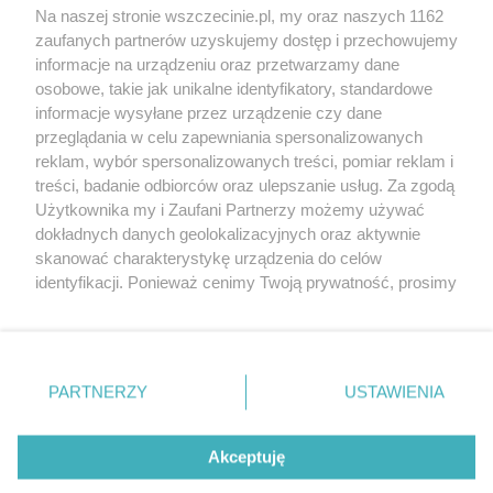
Wernisaże
Specjalny koncert z okazji
Na naszej stronie wszczecinie.pl, my oraz naszych 1162
20. urodzin portalu
zaufanych partnerów uzyskujemy dostęp i przechowujemy
Więcej
wSzczecinie.pl
informacje na urządzeniu oraz przetwarzamy dane
osobowe, takie jak unikalne identyfikatory, standardowe
Regulamin konkursów
informacje wysyłane przez urządzenie czy dane
śniadaniówka "Hej
przeglądania w celu zapewniania spersonalizowanych
Szczecin! Jest piątek!"
reklam, wybór spersonalizowanych treści, pomiar reklam i
treści, badanie odbiorców oraz ulepszanie usług. Za zgodą
Użytkownika my i Zaufani Partnerzy możemy używać
dokładnych danych geolokalizacyjnych oraz aktywnie
Partnerzy
skanować charakterystykę urządzenia do celów
Praca Szczecin
identyfikacji. Ponieważ cenimy Twoją prywatność, prosimy
o zgodę na korzystanie z tych technologii poprzez
the:protocol
kliknięcie „Akceptuję”. Zgoda jest dobrowolna i zawsze
POZASzczecin.pl
możesz ją zmienić/wycofać klikając przycisk ustawień
prywatności znajdujący się w lewym dolnym rogu strony
PARTNERZY
USTAWIENIA
. Niektóre rodzaje przetwarzania danych nie wymagają
zgody użytkownika, ale masz prawo sprzeciwić się
© 2026 wSzczecinie.pl
takiemu przetwarzaniu. Preferencje będą miały
Akceptuję
Created by GOD
zastosowania tylko na tej witrynie.