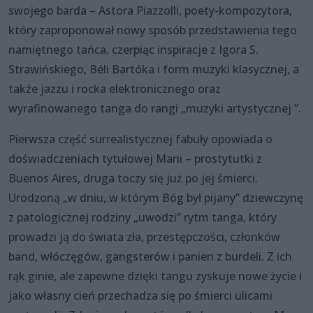
swojego barda – Astora Piazzolli, poety-kompozytora,
który zaproponował nowy sposób przedstawienia tego
namiętnego tańca, czerpiąc inspiracje z Igora S.
Strawińskiego, Béli Bartóka i form muzyki klasycznej, a
także jazzu i rocka elektronicznego oraz
wyrafinowanego tanga do rangi „muzyki artystycznej ”.
Pierwsza część surrealistycznej fabuły opowiada o
doświadczeniach tytułowej Marii – prostytutki z
Buenos Aires, druga toczy się już po jej śmierci.
Urodzoną „w dniu, w którym Bóg był pijany” dziewczynę
z patologicznej rodziny „uwodzi” rytm tanga, który
prowadzi ją do świata zła, przestępczości, członków
band, włóczęgów, gangsterów i panien z burdeli. Z ich
rąk ginie, ale zapewne dzięki tangu zyskuje nowe życie i
jako własny cień przechadza się po śmierci ulicami