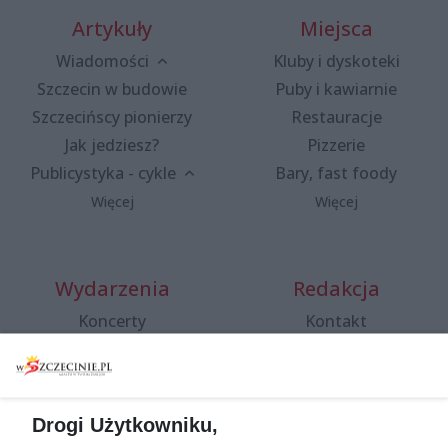
Artykuły
Miejsca
Wiadomości
Kluby i dyskoteki
Szczecin w budowie
Puby i kawiarnie
Szczecińscy pionierzy
Restauracje
Jak jedziesz?
Pizzerie
Publicystyka - cykle
Bary, fast foody
Więcej
Więcej
Wydarzenia
Redakcja
Koncerty
Kontakt
Warsztaty
Regulamin i polityka
prywatności
Spacery i oprowadzania
Reklama
Jarmarki, festyny, pchle
Drogi Użytkowniku,
targi
Redakcja