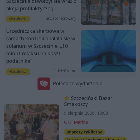
Szczecinie otworzył się wraz z
akcją profilaktyczną
art. sponsorowany
Aktualności
Urzędniczka skarbowa w
ramach kontroli opalała się w
solarium w Szczecinie. „10
minut relaksu na koszt
podatnika”
1 dzień temu
Aktualności
Polecane wydarzenia
Szczeciński Bazar
Smakoszy
9 sierpnia 2026, 10:00
OFF Marina
Imprezy cykliczne
Jarmarki, festyny, pchle targi