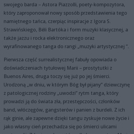
swojego barda – Astora Piazzolli, poety-kompozytora,
który zaproponował nowy sposób przedstawienia tego
namiętnego tańca, czerpiąc inspiracje z Igora S.
Strawińskiego, Béli Bartóka i form muzyki klasycznej, a
także jazzu i rocka elektronicznego oraz
wyrafinowanego tanga do rangi „muzyki artystycznej ”.
Pierwsza część surrealistycznej fabuły opowiada o
doświadczeniach tytułowej Marii – prostytutki z
Buenos Aires, druga toczy się już po jej śmierci.
Urodzoną „w dniu, w którym Bóg był pijany” dziewczynę
z patologicznej rodziny „uwodzi” rytm tanga, który
prowadzi ją do świata zła, przestępczości, członków
band, włóczęgów, gangsterów i panien z burdeli. Z ich
rąk ginie, ale zapewne dzięki tangu zyskuje nowe życie i
jako własny cień przechadza się po śmierci ulicami