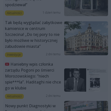
spodziewał”
1 dzień temu
Aktualności
Tak będą wyglądać zabytkowe
kamienice w centrum
Szczecina! „Do tej pory to nie
było możliwe w historycznej
zabudowie miasta”
2 dni temu
Inwestycje
Haniebny wpis członka
zarządu Pogoni po śmierci
Morozowskiego: “niech
spie***la”. Haditaghi nie chce
go w klubie
2 dni temu
Aktualności
Nowy punkt Diagnostyki w