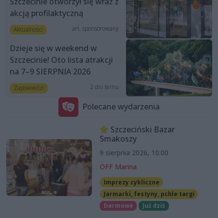
Szczecinie otworzył się wraz z
akcją profilaktyczną
art. sponsorowany
Aktualności
Dzieje się w weekend w
Szczecinie! Oto lista atrakcji
na 7–9 SIERPNIA 2026
2 dni temu
Zapowiedzi
Polecane wydarzenia
Szczeciński Bazar
Smakoszy
9 sierpnia 2026, 10:00
OFF Marina
Imprezy cykliczne
Jarmarki, festyny, pchle targi
Darmowe
Już dziś