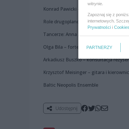
witrynie.
Konrad Pawicki – Duende
Zapoznaj się z poniż
internetowych. Szcze
Role drugoplanowe: Maria Dąbrowska, E
Prywatności
i
Cookie
Tancerze: Anna Iberszer, Piotr Woźniak
Olga Bila – fortepian
PARTNERZY
Arkadiusz Buszko – konsultacja reżyser
Krzysztof Meisinger – gitara i kierowni
Baltic Neopolis Ensemble
Udostępnij