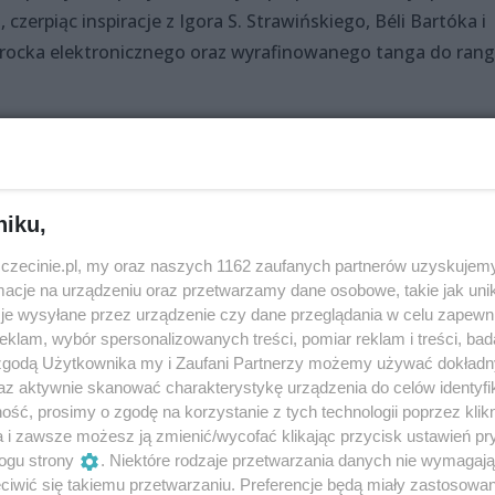
zerpiąc inspiracje z Igora S. Strawińskiego, Béli Bartóka i
i rocka elektronicznego oraz wyrafinowanego tanga do rang
 opowiada o doświadczeniach tytułowej Marii – prostytutki z
j śmierci. Urodzoną „w dniu, w którym Bóg był pijany”
odzi” rytm tanga, który prowadzi ją do świata zła,
niku,
w, gangsterów i panien z burdeli. Z ich rąk ginie, ale zap
własny cień przechadza się po śmierci ulicami metropolii.
zczecinie.pl, my oraz naszych 1162 zaufanych partnerów uzyskujemy
ria stała się alegorią ukochanego miasta”.
cje na urządzeniu oraz przetwarzamy dane osobowe, takie jak unika
je wysyłane przez urządzenie czy dane przeglądania w celu zapewn
klam, wybór spersonalizowanych treści, pomiar reklam i treści, bad
 zgodą Użytkownika my i Zaufani Partnerzy możemy używać dokład
az aktywnie skanować charakterystykę urządzenia do celów identyfi
ść, prosimy o zgodę na korzystanie z tych technologii poprzez klikn
a i zawsze możesz ją zmienić/wycofać klikając przycisk ustawień pr
ogu strony
. Niektóre rodzaje przetwarzania danych nie wymagaj
iwić się takiemu przetwarzaniu. Preferencje będą miały zastosowania