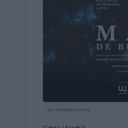
fot. materiały prasowe
Gdzie i kiedy?