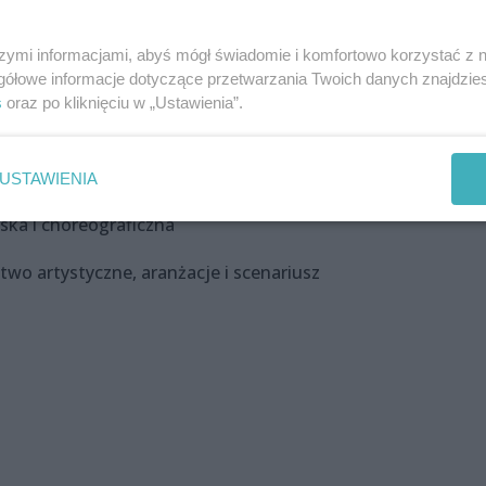
szymi informacjami, abyś mógł świadomie i komfortowo korzystać z
gółowe informacje dotyczące przetwarzania Twoich danych znajdzi
lżbieta Donimirska, Wiesław Orłowski
s
oraz po kliknięciu w „Ustawienia”.
USTAWIENIA
ska i choreograficzna
ctwo artystyczne, aranżacje i scenariusz