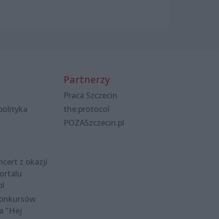
Partnerzy
Praca Szczecin
polityka
the:protocol
POZASzczecin.pl
cert z okazji
ortalu
pl
konkursów
a "Hej