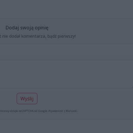
Dodaj swoją opinię
t nie dodał komentarza, bądź pierwszy!
Wyślij
roniony dzięki reCAPTCHA od Google:
Prywatność
|
Warunki
.