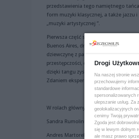
przedstawienia tego namiętnego tańca, c
form muzyki klasycznej, a także jazzu 
„muzyki artystycznej ”.
Pierwsza część surrealistycznej fabuły
Buenos Aires, druga toczy się już po je
dziewczynę z patologicznej rodziny „uw
Drogi Użytkow
przestępczości, członków band, włóczęgó
dzięki tangu zyskuje nowe życie i jako 
Na naszej stronie ws
Zdaniem ekspertów „dla kompozytora Ma
przechowujemy informa
standardowe informac
spersonalizowanych re
ulepszanie usług. Za
W rolach głównych:
geolokalizacyjnych or
cenimy Twoją prywatno
Sandra Rumolino – Maria
Zgoda jest dobrowoln
się w lewym dolnym r
Andres Martorell – Poeta
ale masz prawo sprzec