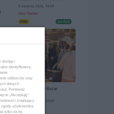
8 sierpnia 2026, 19:00
i
Kino Pionier
Film
Już dziś
ewne
 dostęp i
lne identyfikatory,
iania
anie odbiorców oraz
nych danych
Szczeciński Bazar
kacji. Ponieważ
Smakoszy
ięcie „Akceptuję”.
ywatności znajdujący
9 sierpnia 2026, 10:00
ą zgody użytkownika,
OFF Marina
 tylko na tej