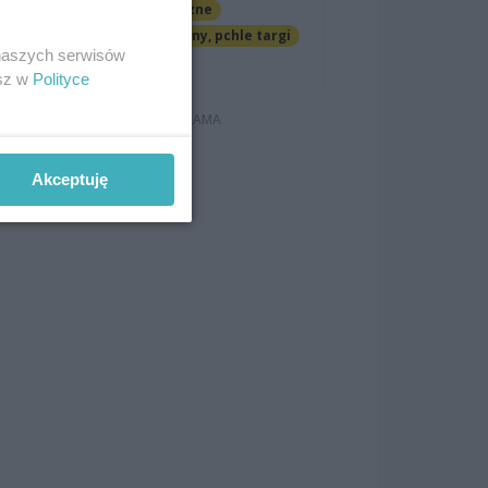
Imprezy cykliczne
Jarmarki, festyny, pchle targi
 naszych serwisów
Darmowe
esz w
Polityce
Akceptuję