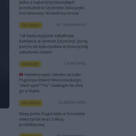
Jedno z najbardziej niezwykłych
przedszkoli w Szczecinie. Dwa języki,
kort tenisowy i drzemki na mrozie
art. sponsorowany
Aktualności
Tak będą wyglądać zabytkowe
kamienice w centrum Szczecina! „Do tej
pory to nie było możliwe w historycznej
zabudowie miasta”
1 dzień temu
Inwestycje
Haniebny wpis członka zarządu
Pogoni po śmierci Morozowskiego:
“niech spie***la”. Haditaghi nie chce
go w klubie
22 godziny temu
Aktualności
Nowy punkt Diagnostyki w Szczecinie
otworzył się wraz z akcją
profilaktyczną
art. sponsorowany