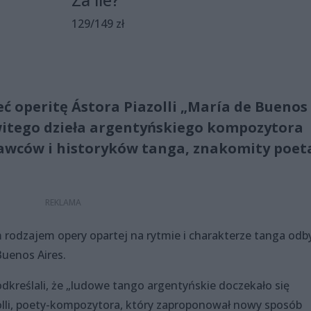
129/149 zł
ć operitę Ástora Piazolli „María de Buenos
witego dzieła argentyńskiego kompozytora
nawców i historyków tanga, znakomity poet
odzajem opery opartej na rytmie i charakterze tanga odb
Buenos Aires.
kreślali, że „ludowe tango argentyńskie doczekało się
olli, poety-kompozytora, który zaproponował nowy sposób