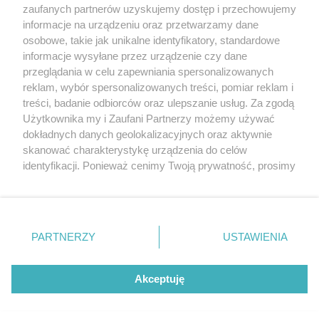
20. urodzin portalu
zaufanych partnerów uzyskujemy dostęp i przechowujemy
Więcej
wSzczecinie.pl
informacje na urządzeniu oraz przetwarzamy dane
osobowe, takie jak unikalne identyfikatory, standardowe
Regulamin konkursów
informacje wysyłane przez urządzenie czy dane
śniadaniówka "Hej
przeglądania w celu zapewniania spersonalizowanych
Szczecin! Jest piątek!"
reklam, wybór spersonalizowanych treści, pomiar reklam i
treści, badanie odbiorców oraz ulepszanie usług. Za zgodą
Użytkownika my i Zaufani Partnerzy możemy używać
dokładnych danych geolokalizacyjnych oraz aktywnie
Partnerzy
skanować charakterystykę urządzenia do celów
Praca Szczecin
identyfikacji. Ponieważ cenimy Twoją prywatność, prosimy
o zgodę na korzystanie z tych technologii poprzez
the:protocol
kliknięcie „Akceptuję”. Zgoda jest dobrowolna i zawsze
POZASzczecin.pl
możesz ją zmienić/wycofać klikając przycisk ustawień
prywatności znajdujący się w lewym dolnym rogu strony
PARTNERZY
USTAWIENIA
. Niektóre rodzaje przetwarzania danych nie wymagają
zgody użytkownika, ale masz prawo sprzeciwić się
© 2026 wSzczecinie.pl
takiemu przetwarzaniu. Preferencje będą miały
Akceptuję
Created by GOD
zastosowania tylko na tej witrynie.
Zapoznaj się z poniższymi informacjami, abyś mógł