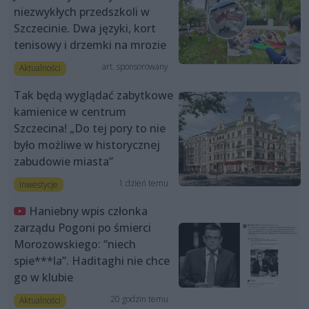
niezwykłych przedszkoli w
Szczecinie. Dwa języki, kort
tenisowy i drzemki na mrozie
art. sponsorowany
Aktualności
Tak będą wyglądać zabytkowe
kamienice w centrum
Szczecina! „Do tej pory to nie
było możliwe w historycznej
zabudowie miasta”
1 dzień temu
Inwestycje
Haniebny wpis członka
zarządu Pogoni po śmierci
Morozowskiego: “niech
spie***la”. Haditaghi nie chce
go w klubie
20 godzin temu
Aktualności