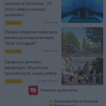
solarium w Szczecinie. „10
minut relaksu na koszt
podatnika”
2 dni temu
Aktualności
Dwójka chłopców topiła się w
basenie przeciwpożarowym.
"Krok od tragedii"
1 dzień temu
Na sygnale
Sanepid po Jarmarku
Jakubowym. 90 punktów
sprawdzonych, znamy efekty
21 godzin temu
Aktualności
Polecane wydarzenia
Zamkowe Noce Filmowe
2026 [program]