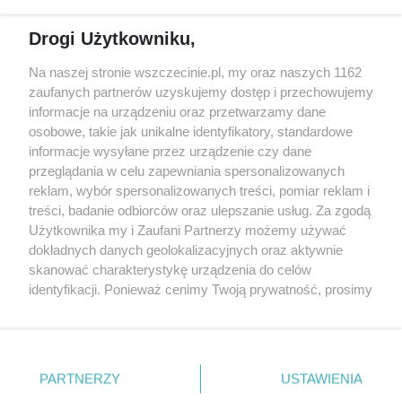
Reklama
Jarmarki, festyny, pchle
Drogi Użytkowniku,
targi
Redakcja
Wernisaże
Specjalny koncert z okazji
Na naszej stronie wszczecinie.pl, my oraz naszych 1162
20. urodzin portalu
zaufanych partnerów uzyskujemy dostęp i przechowujemy
Więcej
wSzczecinie.pl
informacje na urządzeniu oraz przetwarzamy dane
osobowe, takie jak unikalne identyfikatory, standardowe
Regulamin konkursów
informacje wysyłane przez urządzenie czy dane
śniadaniówka "Hej
przeglądania w celu zapewniania spersonalizowanych
Szczecin! Jest piątek!"
reklam, wybór spersonalizowanych treści, pomiar reklam i
treści, badanie odbiorców oraz ulepszanie usług. Za zgodą
Użytkownika my i Zaufani Partnerzy możemy używać
dokładnych danych geolokalizacyjnych oraz aktywnie
Partnerzy
skanować charakterystykę urządzenia do celów
Praca Szczecin
identyfikacji. Ponieważ cenimy Twoją prywatność, prosimy
o zgodę na korzystanie z tych technologii poprzez
the:protocol
kliknięcie „Akceptuję”. Zgoda jest dobrowolna i zawsze
POZASzczecin.pl
możesz ją zmienić/wycofać klikając przycisk ustawień
prywatności znajdujący się w lewym dolnym rogu strony
PARTNERZY
USTAWIENIA
. Niektóre rodzaje przetwarzania danych nie wymagają