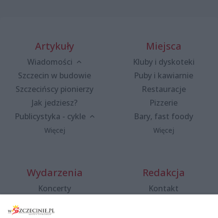
Artykuły
Miejsca
Wiadomości
Kluby i dyskoteki
Szczecin w budowie
Puby i kawiarnie
Szczecińscy pionierzy
Restauracje
Jak jedziesz?
Pizzerie
Publicystyka - cykle
Bary, fast foody
Więcej
Więcej
Wydarzenia
Redakcja
Koncerty
Kontakt
Warsztaty
Regulamin i polityka
prywatności
Spacery i oprowadzania