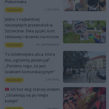
Pobożniaka
2 dni temu
Aktualności
Jedno z najbardziej
niezwykłych przedszkoli w
Szczecinie. Dwa języki, kort
tenisowy i drzemki na mrozie
art. sponsorowany
Aktualności
To śródmiejska ulica, która
ma „ogromny potencjał”.
„Pomimo tego, że jest
ściekiem komunikacyjnym”
2 dni temu
Aktualności
Ich hot dog stał się viralem.
„Ustawiają się po niego
kolejki”
2 dni temu