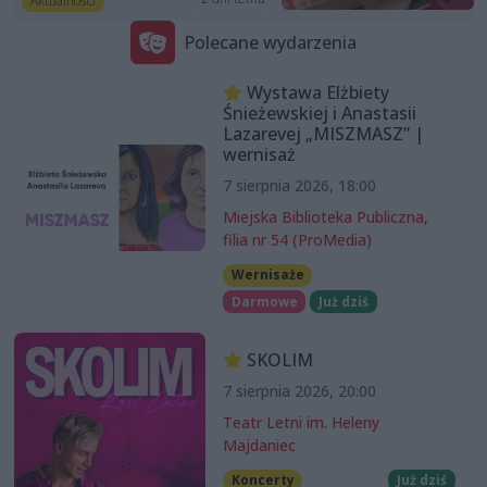
Aktualności
Polecane wydarzenia
Wystawa Elżbiety
Śnieżewskiej i Anastasii
Lazarevej „MISZMASZ” |
wernisaż
7 sierpnia 2026, 18:00
Miejska Biblioteka Publiczna,
filia nr 54 (ProMedia)
Wernisaże
Darmowe
Już dziś
SKOLIM
7 sierpnia 2026, 20:00
Teatr Letni im. Heleny
Majdaniec
Koncerty
Już dziś