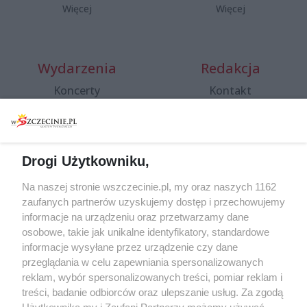
Więcej
Więcej
Wydarzenia
Redakcja
Koncerty
Kontakt
Warsztaty
Regulamin i polityka
prywatności
Spacery i oprowadzania
Reklama
Jarmarki, festyny, pchle
Drogi Użytkowniku,
targi
Redakcja
Wernisaże
Specjalny koncert z okazji
Na naszej stronie wszczecinie.pl, my oraz naszych 1162
20. urodzin portalu
zaufanych partnerów uzyskujemy dostęp i przechowujemy
Więcej
wSzczecinie.pl
informacje na urządzeniu oraz przetwarzamy dane
osobowe, takie jak unikalne identyfikatory, standardowe
Regulamin konkursów
informacje wysyłane przez urządzenie czy dane
śniadaniówka "Hej
przeglądania w celu zapewniania spersonalizowanych
Szczecin! Jest piątek!"
reklam, wybór spersonalizowanych treści, pomiar reklam i
treści, badanie odbiorców oraz ulepszanie usług. Za zgodą