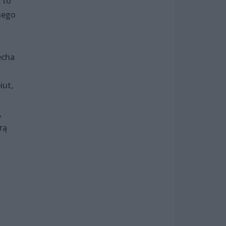
 to
nego
echa
iut,
,
rą