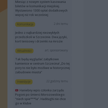
Miesiąc z nowym system kasowania
biletów w komunikacji miejskiej.
Wystawiono 1300 opłat dodatkowych
więcej niż rok wcześniej
2 dni temu
Komunikacja
Jedno z najbardziej niezwykłych
przedszkoli w Szczecinie. Dwa języki,
kort tenisowy i drzemki na mrozie
art. sponsorowany
Aktualności
Tak będą wyglądać zabytkowe
kamienice w centrum Szczecina! „Do tej
pory to nie było możliwe w historycznej
zabudowie miasta”
22 godziny temu
Inwestycje
Haniebny wpis członka zarządu
Pogoni po śmierci Morozowskiego:
“niech spie***la”. Haditaghi nie chce
go w klubie