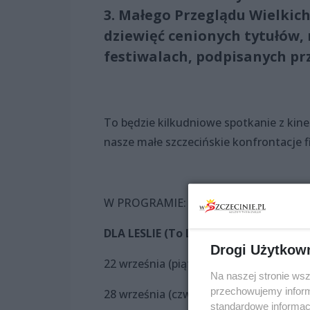
3. Małego Przeglądu Wielkic
dziewięć cenionych tytułów,
festiwalach, podpisanych p
To będzie kilkudniowe spotkanie z ki
nasze małe szczecińskie konfrontacje 
W PROGRAMIE:
DLA LESLIE (To Leslie) – POKAZ PRZ
Drogi Użytkow
22 września (piątek), godz. 17:00
Na naszej stronie ws
przechowujemy informa
28 września (czwartek), godz. 19:30
standardowe informac