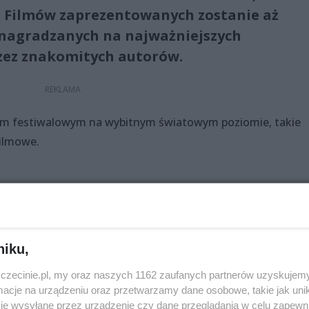
h Filmów zaprezentowanych zostanie aż
 nagradzanych na najważniejszych
rzez znakomitych autorów.
nem festiwalowym na wybitnym światowym poziomie, takie
filmowe.
EDPREMIEROWY
niku,
zczecinie.pl, my oraz naszych 1162 zaufanych partnerów uzyskujemy
cje na urządzeniu oraz przetwarzamy dane osobowe, takie jak unika
je wysyłane przez urządzenie czy dane przeglądania w celu zapewn