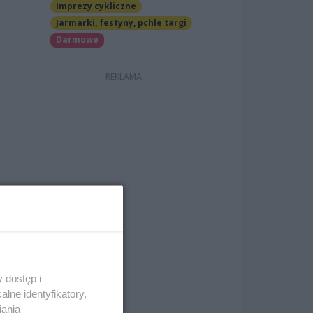
Imprezy cykliczne
Jarmarki, festyny, pchle targi
Darmowe
 dostęp i
lne identyfikatory,
iania