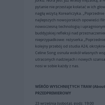
Jorku. Nora jest już wtedy mężatką, a 
pytanie nie przestaje kołatać w ich g
nagłą wizytą Koreańczyka. „Poprzednie ż
najlepszych nowojorskich opowieści fil
nowoczesną technologią i upragnionym
buddyjskiej refleksji nad przeznaczeni
nieprzypadkowe: reżyserka „Poprzednie
kolejny przebój od studia A24, okrzykn
Celine Song osnuła wokół własnych wspo
utraconych nadziejach i nowych szansac
nosi w sobie każdy z nas.
WŚRÓD WYSCHNIĘTYCH TRAW (About Dr
PRZEDPREMIEROWY
23 września (sobota), godz. 19:00