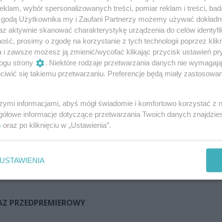
klam, wybór spersonalizowanych treści, pomiar reklam i treści, bad
 zgodą Użytkownika my i Zaufani Partnerzy możemy używać dokład
az aktywnie skanować charakterystykę urządzenia do celów identyfi
ść, prosimy o zgodę na korzystanie z tych technologii poprzez klikn
a i zawsze możesz ją zmienić/wycofać klikając przycisk ustawień pr
o, Marc Maron, Allison Janney
ogu strony
. Niektóre rodzaje przetwarzania danych nie wymagaj
iwić się takiemu przetwarzaniu. Preferencje będą miały zastosowania
ale równie dobrze może jeszcze je utrudnić. Leslie, samotn
na loterii 190 000 dolarów. Zamiast spełnić swoje życiowe
 pieniądze na alkohol i narkotyki. Po sześciu latach wraca 
szymi informacjami, abyś mógł świadomie i komfortowo korzystać z
gółowe informacje dotyczące przetwarzania Twoich danych znajdzi
zy. Leslie szuka sposobu na zbudowanie swojej rzeczywisto
s
oraz po kliknięciu w „Ustawienia”.
orzuconym przez siebie synem. Za rolę w tym filmie Andrea
ACJĘ DO OSCARA 2023 dla najlepszej aktorki, a jej występ
USTAWIENIA
OKAZ PRZEDPREMIEROWY