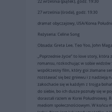
22 września (piątek), godz. 19:30
27 września (środa), godz. 19:30
dramat obyczajowy, USA/Korea Południ
Reżyseria: Celine Song
Obsada: Greta Lee, Teo Yoo, John Mag
„Poprzednie życie” to love story, któr
romansu, rozkochując w sobie widzów S
współczesny film, który goi złamane serc
rozstawać się bez gniewu i z nadzieją 
zakochacie się w każdym z trojga bohate
do siebie, bo ich dusze poznały się w p
dorastali razem w Korei Południowej. Roz
mediom społecznościowym. W końcu mi