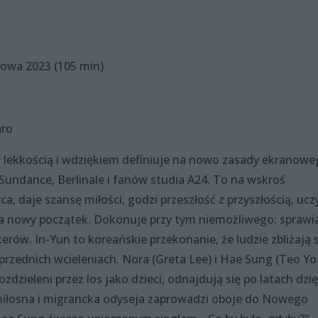
owa 2023 (105 min)
aro
a z lekkością i wdziękiem definiuje na nowo zasady ekranow
undance, Berlinale i fanów studia A24. To na wskroś
a, daje szansę miłości, godzi przeszłość z przyszłością, ucz
na nowy początek. Dokonuje przy tym niemożliwego: sprawia
rów. In-Yun to koreańskie przekonanie, że ludzie zbliżają s
oprzednich wcieleniach. Nora (Greta Lee) i Hae Sung (Teo Yo
dzieleni przez los jako dzieci, odnajdują się po latach dzię
łosna i migrancka odyseja zaprowadzi oboje do Nowego