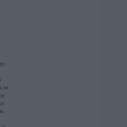
ego
y
, że
ię
o)
ki