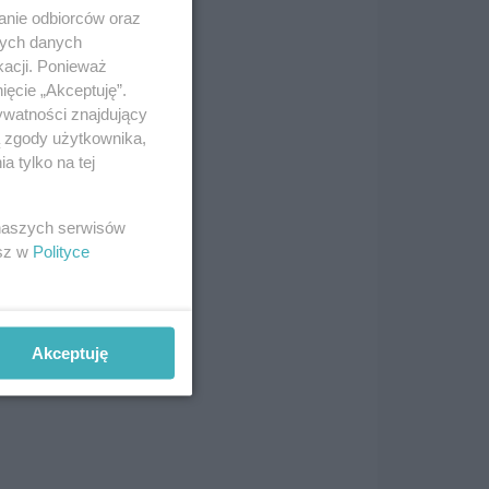
anie odbiorców oraz
nych danych
kacji. Ponieważ
ięcie „Akceptuję”.
ywatności znajdujący
ą zgody użytkownika,
 tylko na tej
a
do
 naszych serwisów
esz w
Polityce
ści
Akceptuję