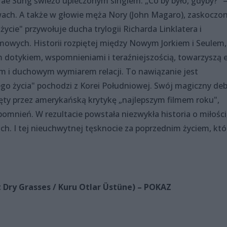
Hae Sung świeżo upieczonym singlem. „Co by było, gdyby?" –
łowach. A także w głowie męża Nory (John Magaro), zaskoczo
ycie" przywołuje ducha trylogii Richarda Linklatera i
mowych. Historii rozpiętej między Nowym Jorkiem i Seulem,
 dotykiem, wspomnieniami i teraźniejszością, towarzyszą 
em i duchowym wymiarem relacji. To nawiązanie jest
go życia" pochodzi z Korei Południowej. Swój magiczny deb
ięty przez amerykańską krytykę „najlepszym filmem roku",
mnień. W rezultacie powstała niezwykła historia o miłości
h. I tej nieuchwytnej tęsknocie za poprzednim życiem, któ
y Grasses / Kuru Otlar Üstüne) – POKAZ