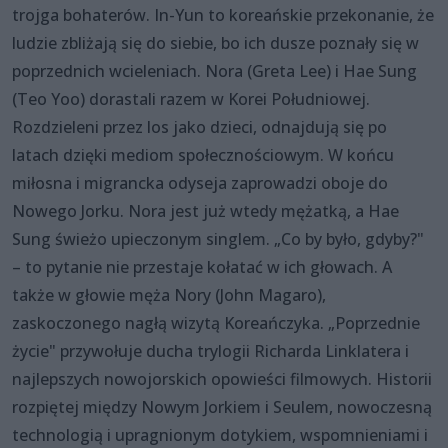
trojga bohaterów. In-Yun to koreańskie przekonanie, że
ludzie zbliżają się do siebie, bo ich dusze poznały się w
poprzednich wcieleniach. Nora (Greta Lee) i Hae Sung
(Teo Yoo) dorastali razem w Korei Południowej.
Rozdzieleni przez los jako dzieci, odnajdują się po
latach dzięki mediom społecznościowym. W końcu
miłosna i migrancka odyseja zaprowadzi oboje do
Nowego Jorku. Nora jest już wtedy mężatką, a Hae
Sung świeżo upieczonym singlem. „Co by było, gdyby?"
– to pytanie nie przestaje kołatać w ich głowach. A
także w głowie męża Nory (John Magaro),
zaskoczonego nagłą wizytą Koreańczyka. „Poprzednie
życie" przywołuje ducha trylogii Richarda Linklatera i
najlepszych nowojorskich opowieści filmowych. Historii
rozpiętej między Nowym Jorkiem i Seulem, nowoczesną
technologią i upragnionym dotykiem, wspomnieniami i