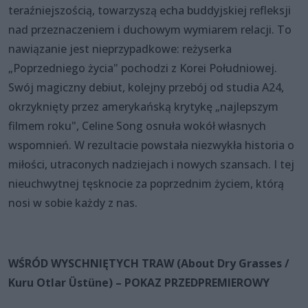
teraźniejszością, towarzyszą echa buddyjskiej refleksji
nad przeznaczeniem i duchowym wymiarem relacji. To
nawiązanie jest nieprzypadkowe: reżyserka
„Poprzedniego życia" pochodzi z Korei Południowej.
Swój magiczny debiut, kolejny przebój od studia A24,
okrzyknięty przez amerykańską krytykę „najlepszym
filmem roku", Celine Song osnuła wokół własnych
wspomnień. W rezultacie powstała niezwykła historia o
miłości, utraconych nadziejach i nowych szansach. I tej
nieuchwytnej tęsknocie za poprzednim życiem, którą
nosi w sobie każdy z nas.
WŚRÓD WYSCHNIĘTYCH TRAW (About Dry Grasses /
Kuru Otlar Üstüne) – POKAZ PRZEDPREMIEROWY