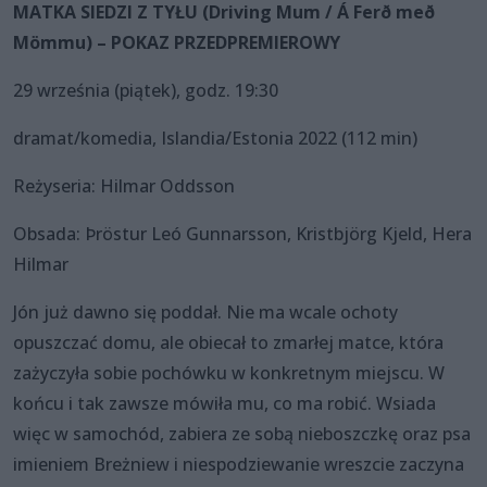
MATKA SIEDZI Z TYŁU (Driving Mum / Á Ferð með
Mömmu) – POKAZ PRZEDPREMIEROWY
29 września (piątek), godz. 19:30
dramat/komedia, Islandia/Estonia 2022 (112 min)
Reżyseria: Hilmar Oddsson
Obsada: Þröstur Leó Gunnarsson, Kristbjörg Kjeld, Hera
Hilmar
Jón już dawno się poddał. Nie ma wcale ochoty
opuszczać domu, ale obiecał to zmarłej matce, która
zażyczyła sobie pochówku w konkretnym miejscu. W
końcu i tak zawsze mówiła mu, co ma robić. Wsiada
więc w samochód, zabiera ze sobą nieboszczkę oraz psa
imieniem Breżniew i niespodziewanie wreszcie zaczyna