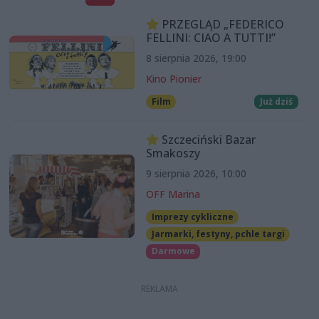
PRZEGLĄD „FEDERICO
FELLINI: CIAO A TUTTI!”
8 sierpnia 2026, 19:00
Kino Pionier
Film
Już dziś
Szczeciński Bazar
Smakoszy
9 sierpnia 2026, 10:00
OFF Marina
Imprezy cykliczne
Jarmarki, festyny, pchle targi
Darmowe