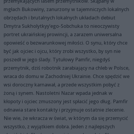
przemykających lasem przemytników. Skąpany w
mgłach Bukowiny, zanurzony w tajemniczych lokalnych
obrzędach i brutalnych lokalnych układach debiut
Dmytra Sukholytkyy’ego-Sobchuka to nieoczywisty
portret ukraińskiej prowincji, a zarazem uniwersalna
opowieść o bezwarunkowej miłości. O synu, który chce
być jak ojciec i ojcu, który zrobi wszystko, by syn nie
poszedł w jego ślady. Tytułowy Pamfir, niegdyś
przemytnik, dziś robotnik zarabiający na chleb w Polsce,
wraca do domu w Zachodniej Ukrainie. Chce spędzić we
wsi doroczny karnawał, a przede wszystkim pobyć z
żoną i synem. Nastoletni Nazar wpada jednak w
kłopoty i ojciec zmuszony jest spłacić jego dług. Pamfir
odnawia stare kontakty i przyjmuje ostatnie zlecenie.
Nie wie, że wkracza w świat, w którym da się przemycić
wszystko, z wyjątkiem dobra. Jeden z najlepszych