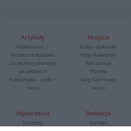
Artykuły
Miejsca
Wiadomości
Kluby i dyskoteki
Szczecin w budowie
Puby i kawiarnie
Szczecińscy pionierzy
Restauracje
Jak jedziesz?
Pizzerie
Publicystyka - cykle
Bary, fast foody
Więcej
Więcej
Wydarzenia
Redakcja
Koncerty
Kontakt
Warsztaty
Regulamin i polityka