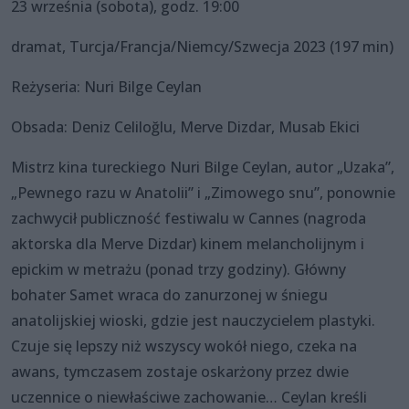
23 września (sobota), godz. 19:00
dramat, Turcja/Francja/Niemcy/Szwecja 2023 (197 min)
Reżyseria: Nuri Bilge Ceylan
Obsada: Deniz Celiloğlu, Merve Dizdar, Musab Ekici
Mistrz kina tureckiego Nuri Bilge Ceylan, autor „Uzaka”,
„Pewnego razu w Anatolii” i „Zimowego snu”, ponownie
zachwycił publiczność festiwalu w Cannes (nagroda
aktorska dla Merve Dizdar) kinem melancholijnym i
epickim w metrażu (ponad trzy godziny). Główny
bohater Samet wraca do zanurzonej w śniegu
anatolijskiej wioski, gdzie jest nauczycielem plastyki.
Czuje się lepszy niż wszyscy wokół niego, czeka na
awans, tymczasem zostaje oskarżony przez dwie
uczennice o niewłaściwe zachowanie… Ceylan kreśli