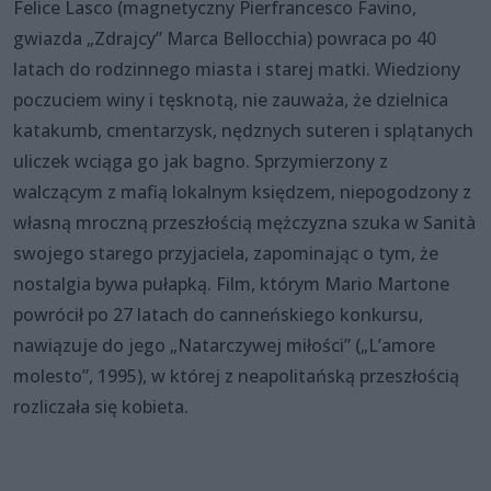
Felice Lasco (magnetyczny Pierfrancesco Favino,
gwiazda „Zdrajcy” Marca Bellocchia) powraca po 40
latach do rodzinnego miasta i starej matki. Wiedziony
poczuciem winy i tęsknotą, nie zauważa, że dzielnica
katakumb, cmentarzysk, nędznych suteren i splątanych
uliczek wciąga go jak bagno. Sprzymierzony z
walczącym z mafią lokalnym księdzem, niepogodzony z
własną mroczną przeszłością mężczyzna szuka w Sanità
swojego starego przyjaciela, zapominając o tym, że
nostalgia bywa pułapką. Film, którym Mario Martone
powrócił po 27 latach do canneńskiego konkursu,
nawiązuje do jego „Natarczywej miłości” („L’amore
molesto”, 1995), w której z neapolitańską przeszłością
rozliczała się kobieta.