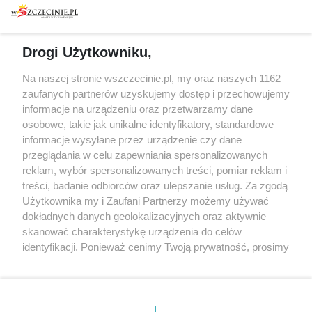
prywatności
Spacery i oprowadzania
Reklama
Jarmarki, festyny, pchle
Drogi Użytkowniku,
targi
Redakcja
Wernisaże
Specjalny koncert z okazji
Na naszej stronie wszczecinie.pl, my oraz naszych 1162
20. urodzin portalu
zaufanych partnerów uzyskujemy dostęp i przechowujemy
Więcej
wSzczecinie.pl
informacje na urządzeniu oraz przetwarzamy dane
osobowe, takie jak unikalne identyfikatory, standardowe
Regulamin konkursów
informacje wysyłane przez urządzenie czy dane
śniadaniówka "Hej
przeglądania w celu zapewniania spersonalizowanych
Szczecin! Jest piątek!"
reklam, wybór spersonalizowanych treści, pomiar reklam i
treści, badanie odbiorców oraz ulepszanie usług. Za zgodą
Użytkownika my i Zaufani Partnerzy możemy używać
dokładnych danych geolokalizacyjnych oraz aktywnie
Partnerzy
skanować charakterystykę urządzenia do celów
Praca Szczecin
identyfikacji. Ponieważ cenimy Twoją prywatność, prosimy
o zgodę na korzystanie z tych technologii poprzez
the:protocol
kliknięcie „Akceptuję”. Zgoda jest dobrowolna i zawsze
POZASzczecin.pl
możesz ją zmienić/wycofać klikając przycisk ustawień
prywatności znajdujący się w lewym dolnym rogu strony