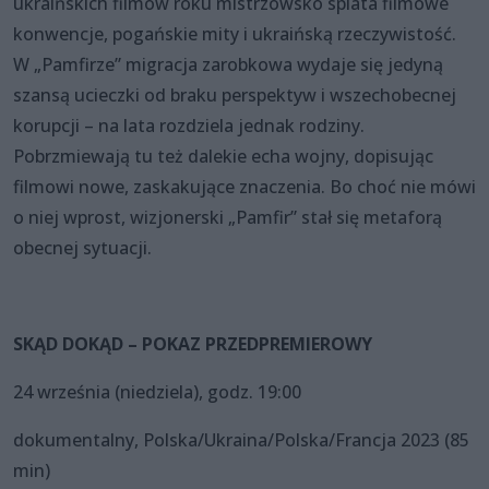
ukraińskich filmów roku mistrzowsko splata filmowe
konwencje, pogańskie mity i ukraińską rzeczywistość.
W „Pamfirze” migracja zarobkowa wydaje się jedyną
szansą ucieczki od braku perspektyw i wszechobecnej
korupcji – na lata rozdziela jednak rodziny.
Pobrzmiewają tu też dalekie echa wojny, dopisując
filmowi nowe, zaskakujące znaczenia. Bo choć nie mówi
o niej wprost, wizjonerski „Pamfir” stał się metaforą
obecnej sytuacji.
SKĄD DOKĄD – POKAZ PRZEDPREMIEROWY
24 września (niedziela), godz. 19:00
dokumentalny, Polska/Ukraina/Polska/Francja 2023 (85
min)