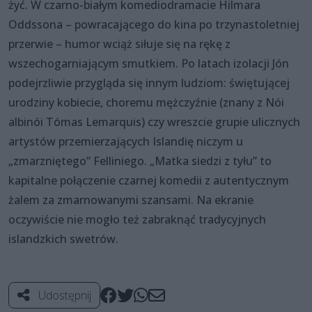
żyć. W czarno-białym komediodramacie Hilmara
Oddssona – powracającego do kina po trzynastoletniej
przerwie – humor wciąż siłuje się na rękę z
wszechogarniającym smutkiem. Po latach izolacji Jón
podejrzliwie przygląda się innym ludziom: świętującej
urodziny kobiecie, choremu mężczyźnie (znany z Nói
albinói Tómas Lemarquis) czy wreszcie grupie ulicznych
artystów przemierzających Islandię niczym u
„zmarzniętego” Felliniego. „Matka siedzi z tyłu” to
kapitalne połączenie czarnej komedii z autentycznym
żalem za zmarnowanymi szansami. Na ekranie
oczywiście nie mogło też zabraknąć tradycyjnych
islandzkich swetrów.
Udostępnij