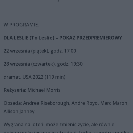
W PROGRAMIE:
DLA LESLIE (To Leslie) – POKAZ PRZEDPREMIEROWY
22 września (piątek), godz. 17:00
28 września (czwartek), godz. 19:30
dramat, USA 2022 (119 min)
Reżyseria: Michael Morris
Obsada: Andrea Riseborough, Andre Royo, Marc Maron,
Allison Janney
Wygrana na loterii może zmienić życie, ale równie
dobrze może jeszcze je utrudnić. Leslie, samotna matka