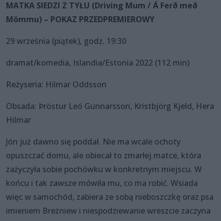
MATKA SIEDZI Z TYŁU (Driving Mum / Á Ferð með
Mömmu) – POKAZ PRZEDPREMIEROWY
29 września (piątek), godz. 19:30
dramat/komedia, Islandia/Estonia 2022 (112 min)
Reżyseria: Hilmar Oddsson
Obsada: Þröstur Leó Gunnarsson, Kristbjörg Kjeld, Hera
Hilmar
Jón już dawno się poddał. Nie ma wcale ochoty
opuszczać domu, ale obiecał to zmarłej matce, która
zażyczyła sobie pochówku w konkretnym miejscu. W
końcu i tak zawsze mówiła mu, co ma robić. Wsiada
więc w samochód, zabiera ze sobą nieboszczkę oraz psa
imieniem Breżniew i niespodziewanie wreszcie zaczyna