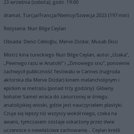
23 września (sobota), godz. 19:00
dramat, Turcja/Francja/Niemcy/Szwecja 2023 (197 min)
Reżyseria: Nuri Bilge Ceylan
Obsada: Deniz Celiloğlu, Merve Dizdar, Musab Ekici
Mistrz kina tureckiego Nuri Bilge Ceylan, autor „Uzaka”,
„Pewnego razu w Anatolii” i „Zimowego snu”, ponownie
zachwycił publiczność festiwalu w Cannes (nagroda
aktorska dla Merve Dizdar) kinem melancholijnym i
epickim w metrażu (ponad trzy godziny). Główny
bohater Samet wraca do zanurzonej w śniegu
anatolijskiej wioski, gdzie jest nauczycielem plastyki.
Czuje się lepszy niż wszyscy wokół niego, czeka na
awans, tymczasem zostaje oskarżony przez dwie
uczennice o niewłaściwe zachowanie… Ceylan kreśli