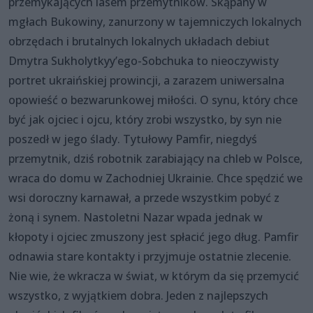
przemykających lasem przemytników. Skąpany w
mgłach Bukowiny, zanurzony w tajemniczych lokalnych
obrzędach i brutalnych lokalnych układach debiut
Dmytra Sukholytkyy’ego-Sobchuka to nieoczywisty
portret ukraińskiej prowincji, a zarazem uniwersalna
opowieść o bezwarunkowej miłości. O synu, który chce
być jak ojciec i ojcu, który zrobi wszystko, by syn nie
poszedł w jego ślady. Tytułowy Pamfir, niegdyś
przemytnik, dziś robotnik zarabiający na chleb w Polsce,
wraca do domu w Zachodniej Ukrainie. Chce spędzić we
wsi doroczny karnawał, a przede wszystkim pobyć z
żoną i synem. Nastoletni Nazar wpada jednak w
kłopoty i ojciec zmuszony jest spłacić jego dług. Pamfir
odnawia stare kontakty i przyjmuje ostatnie zlecenie.
Nie wie, że wkracza w świat, w którym da się przemycić
wszystko, z wyjątkiem dobra. Jeden z najlepszych