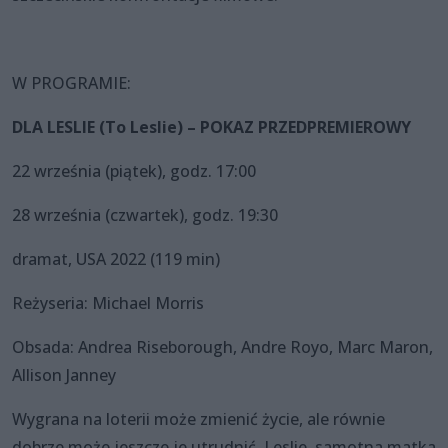
W PROGRAMIE:
DLA LESLIE (To Leslie) – POKAZ PRZEDPREMIEROWY
22 września (piątek), godz. 17:00
28 września (czwartek), godz. 19:30
dramat, USA 2022 (119 min)
Reżyseria: Michael Morris
Obsada: Andrea Riseborough, Andre Royo, Marc Maron,
Allison Janney
Wygrana na loterii może zmienić życie, ale równie
dobrze może jeszcze je utrudnić. Leslie, samotna matka