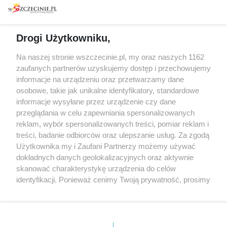
prywatności
Spacery i oprowadzania
Reklama
Jarmarki, festyny, pchle
Drogi Użytkowniku,
targi
Redakcja
Wernisaże
Specjalny koncert z okazji
Na naszej stronie wszczecinie.pl, my oraz naszych 1162
20. urodzin portalu
zaufanych partnerów uzyskujemy dostęp i przechowujemy
Więcej
wSzczecinie.pl
informacje na urządzeniu oraz przetwarzamy dane
osobowe, takie jak unikalne identyfikatory, standardowe
Regulamin konkursów
informacje wysyłane przez urządzenie czy dane
śniadaniówka "Hej
przeglądania w celu zapewniania spersonalizowanych
Szczecin! Jest piątek!"
reklam, wybór spersonalizowanych treści, pomiar reklam i
treści, badanie odbiorców oraz ulepszanie usług. Za zgodą
Użytkownika my i Zaufani Partnerzy możemy używać
dokładnych danych geolokalizacyjnych oraz aktywnie
Partnerzy
skanować charakterystykę urządzenia do celów
Praca Szczecin
identyfikacji. Ponieważ cenimy Twoją prywatność, prosimy
o zgodę na korzystanie z tych technologii poprzez
the:protocol
kliknięcie „Akceptuję”. Zgoda jest dobrowolna i zawsze
POZASzczecin.pl
możesz ją zmienić/wycofać klikając przycisk ustawień
prywatności znajdujący się w lewym dolnym rogu strony