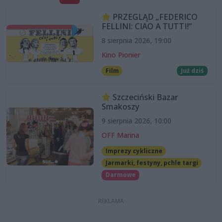
PRZEGLĄD „FEDERICO
FELLINI: CIAO A TUTTI!”
8 sierpnia 2026, 19:00
Kino Pionier
Film
Już dziś
Szczeciński Bazar
Smakoszy
9 sierpnia 2026, 10:00
OFF Marina
Imprezy cykliczne
Jarmarki, festyny, pchle targi
Darmowe