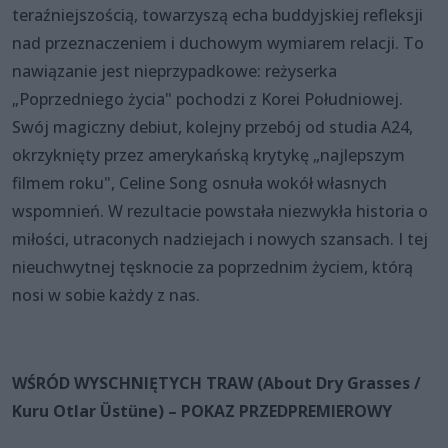
teraźniejszością, towarzyszą echa buddyjskiej refleksji
nad przeznaczeniem i duchowym wymiarem relacji. To
nawiązanie jest nieprzypadkowe: reżyserka
„Poprzedniego życia" pochodzi z Korei Południowej.
Swój magiczny debiut, kolejny przebój od studia A24,
okrzyknięty przez amerykańską krytykę „najlepszym
filmem roku", Celine Song osnuła wokół własnych
wspomnień. W rezultacie powstała niezwykła historia o
miłości, utraconych nadziejach i nowych szansach. I tej
nieuchwytnej tęsknocie za poprzednim życiem, którą
nosi w sobie każdy z nas.
WŚRÓD WYSCHNIĘTYCH TRAW (About Dry Grasses /
Kuru Otlar Üstüne) – POKAZ PRZEDPREMIEROWY