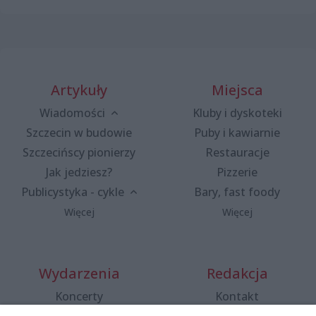
Artykuły
Miejsca
Wiadomości
Kluby i dyskoteki
Szczecin w budowie
Puby i kawiarnie
Szczecińscy pionierzy
Restauracje
Jak jedziesz?
Pizzerie
Publicystyka - cykle
Bary, fast foody
Więcej
Więcej
Wydarzenia
Redakcja
Koncerty
Kontakt
Warsztaty
Regulamin i polityka