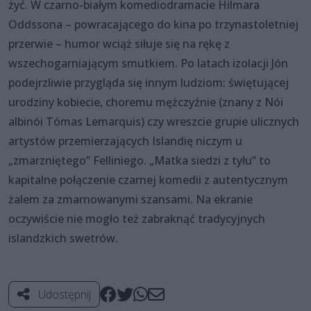
żyć. W czarno-białym komediodramacie Hilmara
Oddssona – powracającego do kina po trzynastoletniej
przerwie – humor wciąż siłuje się na rękę z
wszechogarniającym smutkiem. Po latach izolacji Jón
podejrzliwie przygląda się innym ludziom: świętującej
urodziny kobiecie, choremu mężczyźnie (znany z Nói
albinói Tómas Lemarquis) czy wreszcie grupie ulicznych
artystów przemierzających Islandię niczym u
„zmarzniętego” Felliniego. „Matka siedzi z tyłu” to
kapitalne połączenie czarnej komedii z autentycznym
żalem za zmarnowanymi szansami. Na ekranie
oczywiście nie mogło też zabraknąć tradycyjnych
islandzkich swetrów.
Udostępnij