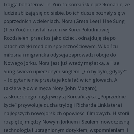
trojga bohaterów. In-Yun to koreańskie przekonanie, że
ludzie zbliżają się do siebie, bo ich dusze poznały się w
poprzednich wcieleniach. Nora (Greta Lee) i Hae Sung
(Teo Yoo) dorastali razem w Korei Południowej.
Rozdzieleni przez los jako dzieci, odnajdują się po
latach dzięki mediom społecznościowym. W końcu
miłosna i migrancka odyseja zaprowadzi oboje do
Nowego Jorku. Nora jest już wtedy mężatką, a Hae
Sung świeżo upieczonym singlem. „Co by było, gdyby?"
– to pytanie nie przestaje kołatać w ich głowach. A
także w głowie męża Nory (John Magaro),
zaskoczonego nagłą wizytą Koreańczyka. „Poprzednie
życie" przywołuje ducha trylogii Richarda Linklatera i
najlepszych nowojorskich opowieści filmowych. Historii
rozpiętej między Nowym Jorkiem i Seulem, nowoczesną
technologią i upragnionym dotykiem, wspomnieniami i