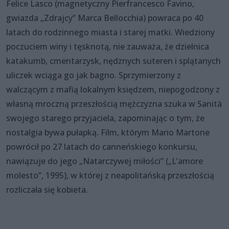
Felice Lasco (magnetyczny Pierfrancesco Favino,
gwiazda „Zdrajcy” Marca Bellocchia) powraca po 40
latach do rodzinnego miasta i starej matki. Wiedziony
poczuciem winy i tęsknotą, nie zauważa, że dzielnica
katakumb, cmentarzysk, nędznych suteren i splątanych
uliczek wciąga go jak bagno. Sprzymierzony z
walczącym z mafią lokalnym księdzem, niepogodzony z
własną mroczną przeszłością mężczyzna szuka w Sanità
swojego starego przyjaciela, zapominając o tym, że
nostalgia bywa pułapką. Film, którym Mario Martone
powrócił po 27 latach do canneńskiego konkursu,
nawiązuje do jego „Natarczywej miłości” („L’amore
molesto”, 1995), w której z neapolitańską przeszłością
rozliczała się kobieta.