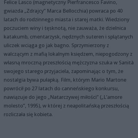
Felice Lasco (magnetyczny Pierfrancesco Favino,
gwiazda „Zdrajcy” Marca Bellocchia) powraca po 40
latach do rodzinnego miasta i starej matki. Wiedziony
poczuciem winy i tęsknotą, nie zauważa, że dzielnica
katakumb, cmentarzysk, nędznych suteren i splątanych
uliczek wciąga go jak bagno. Sprzymierzony z
walczącym z mafią lokalnym księdzem, niepogodzony z
własną mroczną przeszłością mężczyzna szuka w Sanità
swojego starego przyjaciela, zapominając o tym, że
nostalgia bywa pułapką. Film, którym Mario Martone
powrócił po 27 latach do canneńskiego konkursu,
nawiązuje do jego „Natarczywej miłości” („L’amore
molesto”, 1995), w której z neapolitańską przeszłością
rozliczała się kobieta.