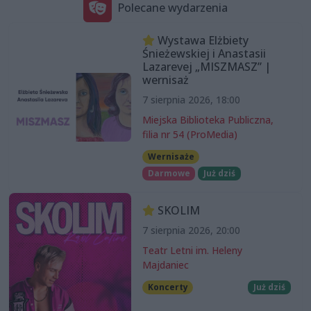
Polecane wydarzenia
Wystawa Elżbiety
Śnieżewskiej i Anastasii
Lazarevej „MISZMASZ” |
wernisaż
7 sierpnia 2026, 18:00
Miejska Biblioteka Publiczna,
filia nr 54 (ProMedia)
Wernisaże
Darmowe
Już dziś
SKOLIM
7 sierpnia 2026, 20:00
Teatr Letni im. Heleny
Majdaniec
Koncerty
Już dziś