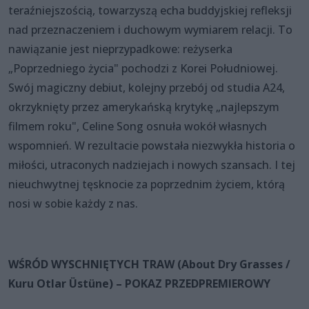
teraźniejszością, towarzyszą echa buddyjskiej refleksji
nad przeznaczeniem i duchowym wymiarem relacji. To
nawiązanie jest nieprzypadkowe: reżyserka
„Poprzedniego życia" pochodzi z Korei Południowej.
Swój magiczny debiut, kolejny przebój od studia A24,
okrzyknięty przez amerykańską krytykę „najlepszym
filmem roku", Celine Song osnuła wokół własnych
wspomnień. W rezultacie powstała niezwykła historia o
miłości, utraconych nadziejach i nowych szansach. I tej
nieuchwytnej tęsknocie za poprzednim życiem, którą
nosi w sobie każdy z nas.
WŚRÓD WYSCHNIĘTYCH TRAW (About Dry Grasses /
Kuru Otlar Üstüne) – POKAZ PRZEDPREMIEROWY