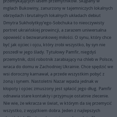
przemykających lasem przemytników. Skąpany w
mgłach Bukowiny, zanurzony w tajemniczych lokalnych
obrzędach i brutalnych lokalnych układach debiut
Dmytra Sukholytkyy’ego-Sobchuka to nieoczywisty
portret ukraińskiej prowincji, a zarazem uniwersalna
opowieść o bezwarunkowej miłości. O synu, który chce
być jak ojciec i ojcu, który zrobi wszystko, by syn nie
poszedł w jego ślady. Tytułowy Pamfir, niegdyś
przemytnik, dziś robotnik zarabiający na chleb w Polsce,
wraca do domu w Zachodniej Ukrainie. Chce spędzić we
wsi doroczny karnawał, a przede wszystkim pobyć z
żoną i synem. Nastoletni Nazar wpada jednak w
kłopoty i ojciec zmuszony jest spłacić jego dług. Pamfir
odnawia stare kontakty i przyjmuje ostatnie zlecenie.
Nie wie, że wkracza w świat, w którym da się przemycić
wszystko, z wyjątkiem dobra. Jeden z najlepszych