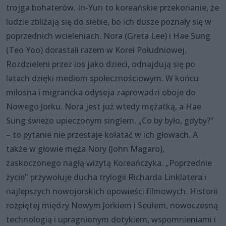
trojga bohaterów. In-Yun to koreańskie przekonanie, że
ludzie zbliżają się do siebie, bo ich dusze poznały się w
poprzednich wcieleniach. Nora (Greta Lee) i Hae Sung
(Teo Yoo) dorastali razem w Korei Południowej.
Rozdzieleni przez los jako dzieci, odnajdują się po
latach dzięki mediom społecznościowym. W końcu
miłosna i migrancka odyseja zaprowadzi oboje do
Nowego Jorku. Nora jest już wtedy mężatką, a Hae
Sung świeżo upieczonym singlem. „Co by było, gdyby?"
– to pytanie nie przestaje kołatać w ich głowach. A
także w głowie męża Nory (John Magaro),
zaskoczonego nagłą wizytą Koreańczyka. „Poprzednie
życie" przywołuje ducha trylogii Richarda Linklatera i
najlepszych nowojorskich opowieści filmowych. Historii
rozpiętej między Nowym Jorkiem i Seulem, nowoczesną
technologią i upragnionym dotykiem, wspomnieniami i