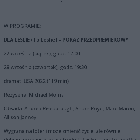
W PROGRAMIE:
DLA LESLIE (To Leslie) – POKAZ PRZEDPREMIEROWY
22 września (piątek), godz. 17:00
28 września (czwartek), godz. 19:30
dramat, USA 2022 (119 min)
Reżyseria: Michael Morris
Obsada: Andrea Riseborough, Andre Royo, Marc Maron,
Allison Janney
Wygrana na loterii może zmienić życie, ale równie
dobrze może jeszcze je utrudnić. Leslie, samotna matka