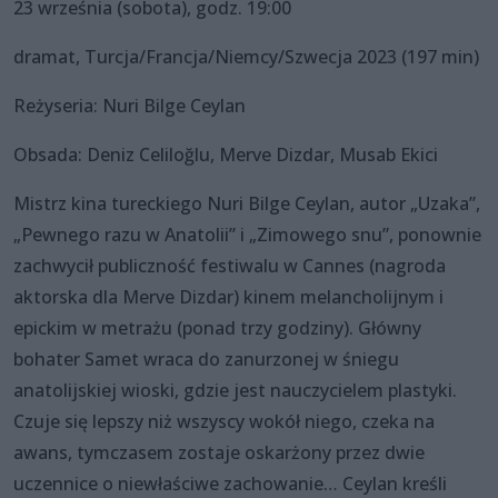
23 września (sobota), godz. 19:00
dramat, Turcja/Francja/Niemcy/Szwecja 2023 (197 min)
Reżyseria: Nuri Bilge Ceylan
Obsada: Deniz Celiloğlu, Merve Dizdar, Musab Ekici
Mistrz kina tureckiego Nuri Bilge Ceylan, autor „Uzaka”,
„Pewnego razu w Anatolii” i „Zimowego snu”, ponownie
zachwycił publiczność festiwalu w Cannes (nagroda
aktorska dla Merve Dizdar) kinem melancholijnym i
epickim w metrażu (ponad trzy godziny). Główny
bohater Samet wraca do zanurzonej w śniegu
anatolijskiej wioski, gdzie jest nauczycielem plastyki.
Czuje się lepszy niż wszyscy wokół niego, czeka na
awans, tymczasem zostaje oskarżony przez dwie
uczennice o niewłaściwe zachowanie… Ceylan kreśli