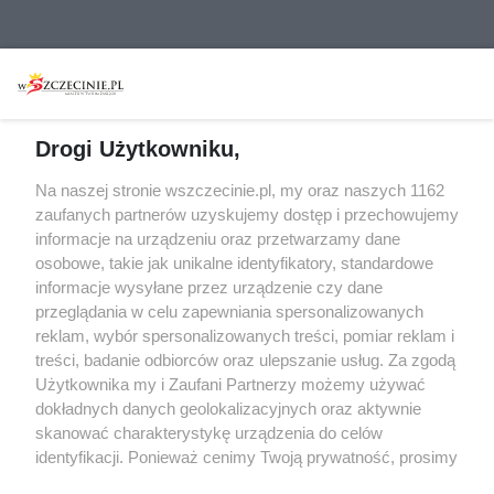
Wydarzenia
Redakcja
Koncerty
Kontakt
Warsztaty
Regulamin i polityka
Drogi Użytkowniku,
prywatności
Spacery i oprowadzania
Na naszej stronie wszczecinie.pl, my oraz naszych 1162
Reklama
Jarmarki, festyny, pchle
zaufanych partnerów uzyskujemy dostęp i przechowujemy
targi
Redakcja
informacje na urządzeniu oraz przetwarzamy dane
Wernisaże
Specjalny koncert z okazji
osobowe, takie jak unikalne identyfikatory, standardowe
informacje wysyłane przez urządzenie czy dane
20. urodzin portalu
Więcej
przeglądania w celu zapewniania spersonalizowanych
wSzczecinie.pl
reklam, wybór spersonalizowanych treści, pomiar reklam i
Regulamin konkursów
treści, badanie odbiorców oraz ulepszanie usług. Za zgodą
śniadaniówka "Hej
Użytkownika my i Zaufani Partnerzy możemy używać
Szczecin! Jest piątek!"
dokładnych danych geolokalizacyjnych oraz aktywnie
skanować charakterystykę urządzenia do celów
identyfikacji. Ponieważ cenimy Twoją prywatność, prosimy
o zgodę na korzystanie z tych technologii poprzez