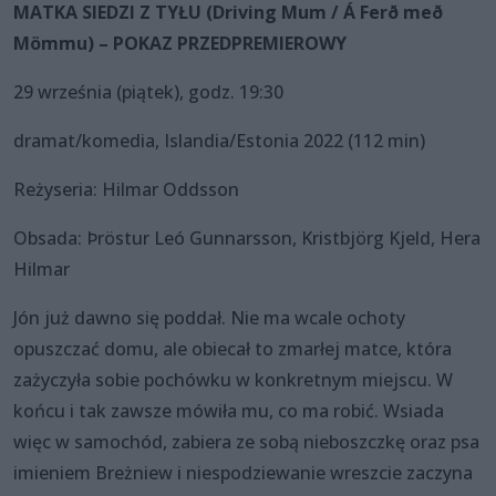
MATKA SIEDZI Z TYŁU (Driving Mum / Á Ferð með
Mömmu) – POKAZ PRZEDPREMIEROWY
29 września (piątek), godz. 19:30
dramat/komedia, Islandia/Estonia 2022 (112 min)
Reżyseria: Hilmar Oddsson
Obsada: Þröstur Leó Gunnarsson, Kristbjörg Kjeld, Hera
Hilmar
Jón już dawno się poddał. Nie ma wcale ochoty
opuszczać domu, ale obiecał to zmarłej matce, która
zażyczyła sobie pochówku w konkretnym miejscu. W
końcu i tak zawsze mówiła mu, co ma robić. Wsiada
więc w samochód, zabiera ze sobą nieboszczkę oraz psa
imieniem Breżniew i niespodziewanie wreszcie zaczyna