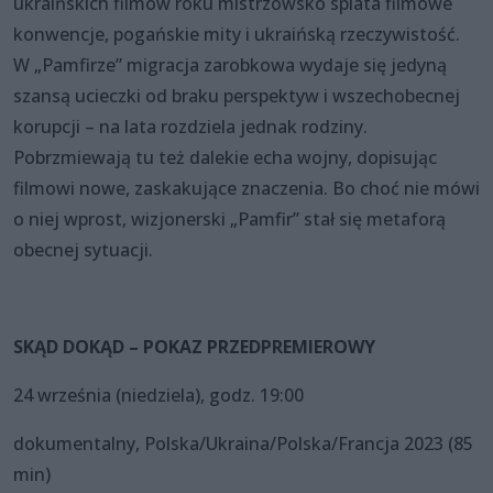
ukraińskich filmów roku mistrzowsko splata filmowe
konwencje, pogańskie mity i ukraińską rzeczywistość.
W „Pamfirze” migracja zarobkowa wydaje się jedyną
szansą ucieczki od braku perspektyw i wszechobecnej
korupcji – na lata rozdziela jednak rodziny.
Pobrzmiewają tu też dalekie echa wojny, dopisując
filmowi nowe, zaskakujące znaczenia. Bo choć nie mówi
o niej wprost, wizjonerski „Pamfir” stał się metaforą
obecnej sytuacji.
SKĄD DOKĄD – POKAZ PRZEDPREMIEROWY
24 września (niedziela), godz. 19:00
dokumentalny, Polska/Ukraina/Polska/Francja 2023 (85
min)