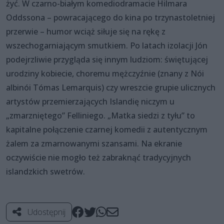
żyć. W czarno-białym komediodramacie Hilmara
Oddssona – powracającego do kina po trzynastoletniej
przerwie – humor wciąż siłuje się na rękę z
wszechogarniającym smutkiem. Po latach izolacji Jón
podejrzliwie przygląda się innym ludziom: świętującej
urodziny kobiecie, choremu mężczyźnie (znany z Nói
albinói Tómas Lemarquis) czy wreszcie grupie ulicznych
artystów przemierzających Islandię niczym u
„zmarzniętego” Felliniego. „Matka siedzi z tyłu” to
kapitalne połączenie czarnej komedii z autentycznym
żalem za zmarnowanymi szansami. Na ekranie
oczywiście nie mogło też zabraknąć tradycyjnych
islandzkich swetrów.
Udostępnij