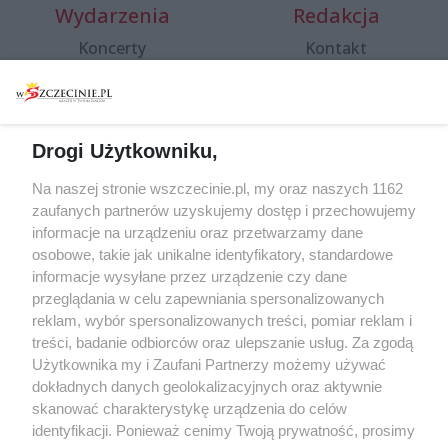
Wydarzenia
Redakcja
Koncerty
Kontakt
Warsztaty
Regulamin i polityka
prywatności
Spacery i oprowadzania
Reklama
Jarmarki, festyny, pchle
Drogi Użytkowniku,
targi
Redakcja
Wernisaże
Specjalny koncert z okazji
Na naszej stronie wszczecinie.pl, my oraz naszych 1162
20. urodzin portalu
zaufanych partnerów uzyskujemy dostęp i przechowujemy
Więcej
wSzczecinie.pl
informacje na urządzeniu oraz przetwarzamy dane
osobowe, takie jak unikalne identyfikatory, standardowe
Regulamin konkursów
informacje wysyłane przez urządzenie czy dane
śniadaniówka "Hej
przeglądania w celu zapewniania spersonalizowanych
Szczecin! Jest piątek!"
reklam, wybór spersonalizowanych treści, pomiar reklam i
treści, badanie odbiorców oraz ulepszanie usług. Za zgodą
Użytkownika my i Zaufani Partnerzy możemy używać
dokładnych danych geolokalizacyjnych oraz aktywnie
Partnerzy
skanować charakterystykę urządzenia do celów
Praca Szczecin
identyfikacji. Ponieważ cenimy Twoją prywatność, prosimy