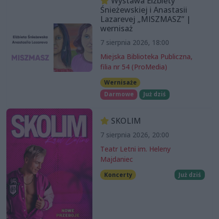
Wystawa Elżbiety
Śnieżewskiej i Anastasii
Lazarevej „MISZMASZ” |
wernisaż
7 sierpnia 2026, 18:00
Miejska Biblioteka Publiczna,
filia nr 54 (ProMedia)
Wernisaże
Darmowe
Już dziś
SKOLIM
7 sierpnia 2026, 20:00
Teatr Letni im. Heleny
Majdaniec
Koncerty
Już dziś