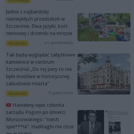
Komunikacja
Jedno z najbardziej
niezwykłych przedszkoli w
Szczecinie. Dwa języki, kort
tenisowy i drzemki na mrozie
art. sponsorowany
Aktualności
Tak będą wyglądać zabytkowe
kamienice w centrum
Szczecina! „Do tej pory to nie
było możliwe w historycznej
zabudowie miasta”
15 godzin temu
Aktualności
Haniebny wpis członka
zarządu Pogoni po śmierci
Morozowskiego: “niech
spie***la”. Haditaghi nie chce
go w klubie