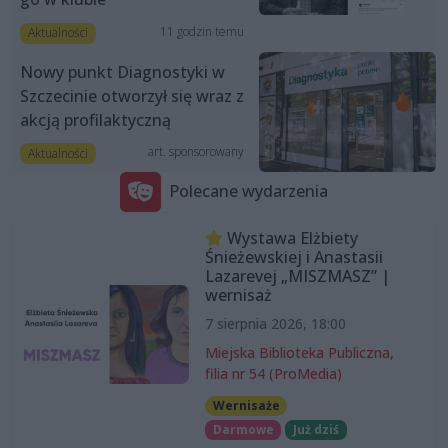
11 godzin temu
Aktualności
Nowy punkt Diagnostyki w
Szczecinie otworzył się wraz z
akcją profilaktyczną
art. sponsorowany
Aktualności
Polecane wydarzenia
Wystawa Elżbiety
Śnieżewskiej i Anastasii
Lazarevej „MISZMASZ” |
wernisaż
7 sierpnia 2026, 18:00
Miejska Biblioteka Publiczna,
filia nr 54 (ProMedia)
Wernisaże
Darmowe
Już dziś