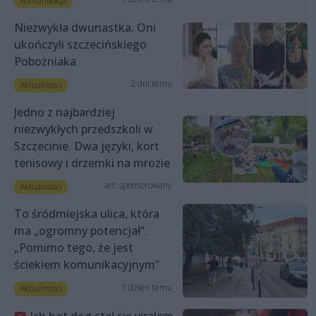
Komunikacja
Niezwykła dwunastka. Oni
ukończyli szczecińskiego
Pobożniaka
2 dni temu
Aktualności
Jedno z najbardziej
niezwykłych przedszkoli w
Szczecinie. Dwa języki, kort
tenisowy i drzemki na mrozie
art. sponsorowany
Aktualności
To śródmiejska ulica, która
ma „ogromny potencjał”.
„Pomimo tego, że jest
ściekiem komunikacyjnym”
1 dzień temu
Aktualności
Ich hot dog stał się viralem.