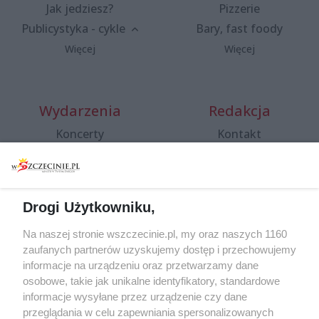
Jak jedziesz?
Pizzerie
Publicystyka - cykle
Bary, fast foody
Więcej
Więcej
Wydarzenia
Redakcja
Koncerty
Kontakt
Warsztaty
Regulamin i polityka
prywatności
Spacery i oprowadzania
Reklama
Jarmarki, festyny, pchle
Drogi Użytkowniku,
targi
Redakcja
Wernisaże
Specjalny koncert z okazji
Na naszej stronie wszczecinie.pl, my oraz naszych 1160
20. urodzin portalu
zaufanych partnerów uzyskujemy dostęp i przechowujemy
Więcej
wSzczecinie.pl
informacje na urządzeniu oraz przetwarzamy dane
osobowe, takie jak unikalne identyfikatory, standardowe
Regulamin konkursów
informacje wysyłane przez urządzenie czy dane
śniadaniówka "Hej
przeglądania w celu zapewniania spersonalizowanych