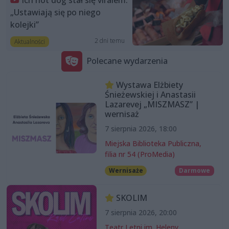
„Ustawiają się po niego
kolejki”
2 dni temu
Aktualności
Polecane wydarzenia
Wystawa Elżbiety
Śnieżewskiej i Anastasii
Lazarevej „MISZMASZ” |
wernisaż
7 sierpnia 2026, 18:00
Miejska Biblioteka Publiczna,
filia nr 54 (ProMedia)
Wernisaże
Darmowe
SKOLIM
7 sierpnia 2026, 20:00
Teatr Letni im. Heleny