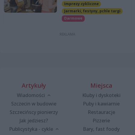
Imprezy cykliczne
Jarmarki, festyny, pchle targi
Darmowe
Artykuły
Miejsca
Wiadomości
Kluby i dyskoteki
Szczecin w budowie
Puby i kawiarnie
Szczecińscy pionierzy
Restauracje
Jak jedziesz?
Pizzerie
Publicystyka - cykle
Bary, fast foody