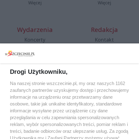
Więcej
Więcej
Wydarzenia
Redakcja
Koncerty
Kontakt
Warsztaty
Regulamin i polityka
prywatności
Spacery i oprowadzania
Reklama
Jarmarki, festyny, pchle
Drogi Użytkowniku,
targi
Redakcja
Wernisaże
Specjalny koncert z okazji
Na naszej stronie wszczecinie.pl, my oraz naszych 1162
20. urodzin portalu
zaufanych partnerów uzyskujemy dostęp i przechowujemy
Więcej
wSzczecinie.pl
informacje na urządzeniu oraz przetwarzamy dane
osobowe, takie jak unikalne identyfikatory, standardowe
Regulamin konkursów
informacje wysyłane przez urządzenie czy dane
śniadaniówka "Hej
przeglądania w celu zapewniania spersonalizowanych
Szczecin! Jest piątek!"
reklam, wybór spersonalizowanych treści, pomiar reklam i
treści, badanie odbiorców oraz ulepszanie usług. Za zgodą
Użytkownika my i Zaufani Partnerzy możemy używać