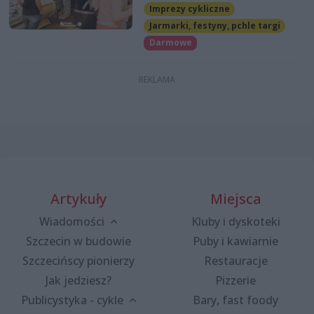
Imprezy cykliczne
Jarmarki, festyny, pchle targi
Darmowe
Artykuły
Miejsca
Wiadomości
Kluby i dyskoteki
Szczecin w budowie
Puby i kawiarnie
Szczecińscy pionierzy
Restauracje
Jak jedziesz?
Pizzerie
Publicystyka - cykle
Bary, fast foody