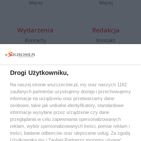
Więcej
Więcej
Wydarzenia
Redakcja
Koncerty
Kontakt
Warsztaty
Regulamin i polityka
prywatności
Spacery i oprowadzania
Reklama
Jarmarki, festyny, pchle
Drogi Użytkowniku,
targi
Redakcja
Wernisaże
Specjalny koncert z okazji
Na naszej stronie wszczecinie.pl, my oraz naszych 1162
20. urodzin portalu
zaufanych partnerów uzyskujemy dostęp i przechowujemy
Więcej
wSzczecinie.pl
informacje na urządzeniu oraz przetwarzamy dane
osobowe, takie jak unikalne identyfikatory, standardowe
Regulamin konkursów
informacje wysyłane przez urządzenie czy dane
śniadaniówka "Hej
przeglądania w celu zapewniania spersonalizowanych
Szczecin! Jest piątek!"
reklam, wybór spersonalizowanych treści, pomiar reklam i
treści, badanie odbiorców oraz ulepszanie usług. Za zgodą
Użytkownika my i Zaufani Partnerzy możemy używać