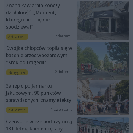
Znana kawiarnia kończy
działalność. „Moment,
którego nikt się nie
spodziewał”
2 dni temu
Aktualności
Dwójka chłopców topiła się w
basenie przeciwpożarowym.
"Krok od tragedii"
2 dni temu
Na sygnale
Sanepid po Jarmarku
Jakubowym. 90 punktów
sprawdzonych, znamy efekty
1 dzień temu
Aktualności
Czerwone wieże podtrzymują
131-letnią kamienicę, aby