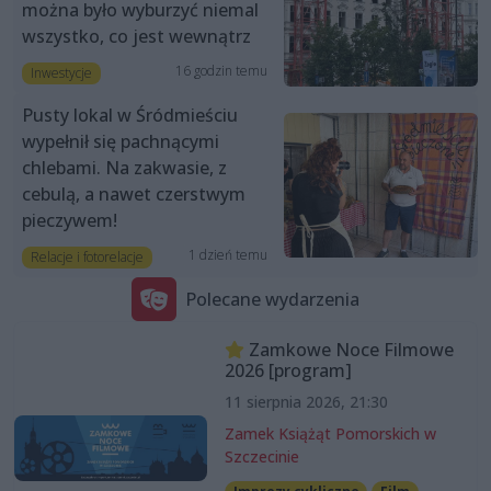
można było wyburzyć niemal
wszystko, co jest wewnątrz
16 godzin temu
Inwestycje
Pusty lokal w Śródmieściu
wypełnił się pachnącymi
chlebami. Na zakwasie, z
cebulą, a nawet czerstwym
pieczywem!
1 dzień temu
Relacje i fotorelacje
Polecane wydarzenia
Zamkowe Noce Filmowe
2026 [program]
11 sierpnia 2026, 21:30
Zamek Książąt Pomorskich w
Szczecinie