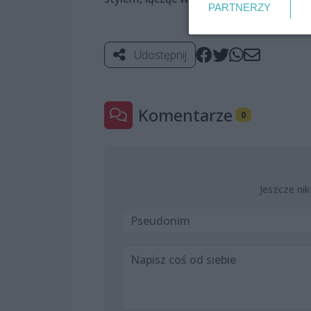
PARTNERZY
Udostępnij
Komentarze
0
Jeszcze nik