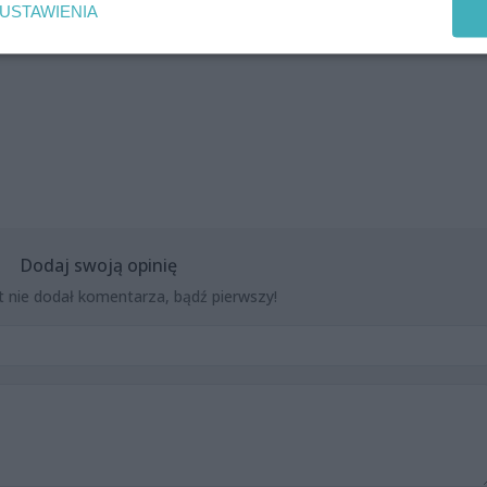
USTAWIENIA
Dodaj swoją opinię
t nie dodał komentarza, bądź pierwszy!