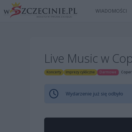
WIADOMOŚCI
Live Music w Co
Koncerty
Imprezy cykliczne
Darmowe
Copern
Wydarzenie już się odbyło