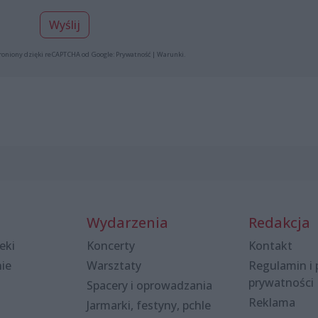
Wyślij
roniony dzięki reCAPTCHA od Google:
Prywatność
|
Warunki
.
Wydarzenia
Redakcja
eki
Koncerty
Kontakt
nie
Warsztaty
Regulamin i 
prywatności
Spacery i oprowadzania
Reklama
Jarmarki, festyny, pchle