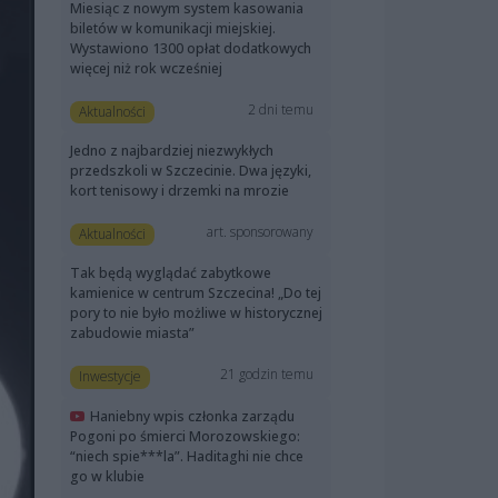
Miesiąc z nowym system kasowania
biletów w komunikacji miejskiej.
Wystawiono 1300 opłat dodatkowych
więcej niż rok wcześniej
2 dni temu
Aktualności
Jedno z najbardziej niezwykłych
przedszkoli w Szczecinie. Dwa języki,
kort tenisowy i drzemki na mrozie
art. sponsorowany
Aktualności
Tak będą wyglądać zabytkowe
kamienice w centrum Szczecina! „Do tej
pory to nie było możliwe w historycznej
zabudowie miasta”
21 godzin temu
Inwestycje
Haniebny wpis członka zarządu
Pogoni po śmierci Morozowskiego:
“niech spie***la”. Haditaghi nie chce
go w klubie