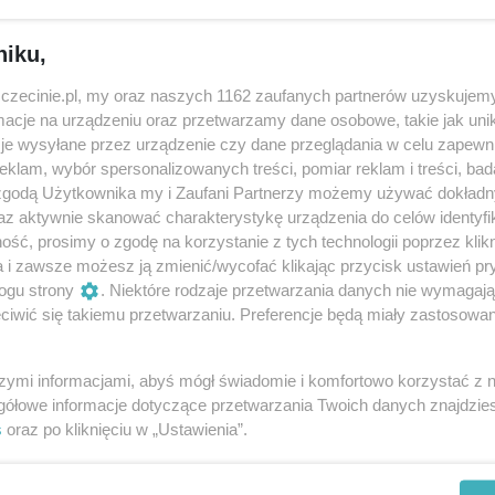
niku,
Za ile?
zczecinie.pl, my oraz naszych 1162 zaufanych partnerów uzyskujemy
cje na urządzeniu oraz przetwarzamy dane osobowe, takie jak unika
son Blu
darmowe
je wysyłane przez urządzenie czy dane przeglądania w celu zapewn
klam, wybór spersonalizowanych treści, pomiar reklam i treści, bad
 zgodą Użytkownika my i Zaufani Partnerzy możemy używać dokład
az aktywnie skanować charakterystykę urządzenia do celów identyfi
ść, prosimy o zgodę na korzystanie z tych technologii poprzez klikn
ię na XI piętrze hotelu Radisson Blu zapras
a i zawsze możesz ją zmienić/wycofać klikając przycisk ustawień pr
 fortepianie.
ogu strony
. Niektóre rodzaje przetwarzania danych nie wymagaj
iwić się takiemu przetwarzaniu. Preferencje będą miały zastosowania
szymi informacjami, abyś mógł świadomie i komfortowo korzystać z
ść fortepianowa charakteryzuje się głęboką ekspresją i
gółowe informacje dotyczące przetwarzania Twoich danych znajdzi
a przemyca bogate emocje i narracje, zaskakując słuchacz
s
oraz po kliknięciu w „Ustawienia”.
mi melodiami. Khrypun nieustannie eksperymentuje z formą
enty klasycznej tradycji z nowoczesnymi dźwiękami.