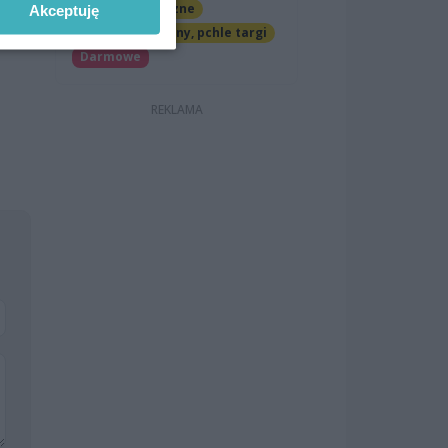
Imprezy cykliczne
Akceptuję
Jarmarki, festyny, pchle targi
Darmowe