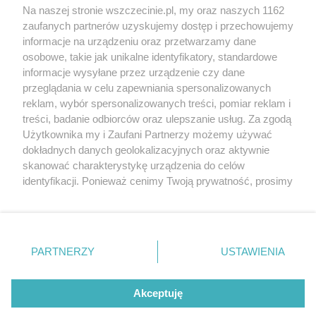
Wernisaże
Specjalny koncert z okazji
Na naszej stronie wszczecinie.pl, my oraz naszych 1162
20. urodzin portalu
zaufanych partnerów uzyskujemy dostęp i przechowujemy
Więcej
wSzczecinie.pl
informacje na urządzeniu oraz przetwarzamy dane
osobowe, takie jak unikalne identyfikatory, standardowe
Regulamin konkursów
informacje wysyłane przez urządzenie czy dane
śniadaniówka "Hej
przeglądania w celu zapewniania spersonalizowanych
Szczecin! Jest piątek!"
reklam, wybór spersonalizowanych treści, pomiar reklam i
treści, badanie odbiorców oraz ulepszanie usług. Za zgodą
Użytkownika my i Zaufani Partnerzy możemy używać
dokładnych danych geolokalizacyjnych oraz aktywnie
Partnerzy
skanować charakterystykę urządzenia do celów
Praca Szczecin
identyfikacji. Ponieważ cenimy Twoją prywatność, prosimy
o zgodę na korzystanie z tych technologii poprzez
the:protocol
kliknięcie „Akceptuję”. Zgoda jest dobrowolna i zawsze
POZASzczecin.pl
możesz ją zmienić/wycofać klikając przycisk ustawień
prywatności znajdujący się w lewym dolnym rogu strony
PARTNERZY
USTAWIENIA
. Niektóre rodzaje przetwarzania danych nie wymagają
zgody użytkownika, ale masz prawo sprzeciwić się
© 2026 wSzczecinie.pl
takiemu przetwarzaniu. Preferencje będą miały
Akceptuję
Created by GOD
zastosowania tylko na tej witrynie.