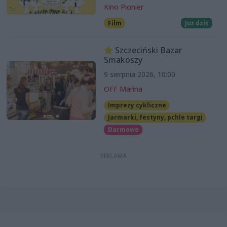
Kino Pionier
Film
Już dziś
Szczeciński Bazar
Smakoszy
9 sierpnia 2026, 10:00
OFF Marina
Imprezy cykliczne
Jarmarki, festyny, pchle targi
Darmowe