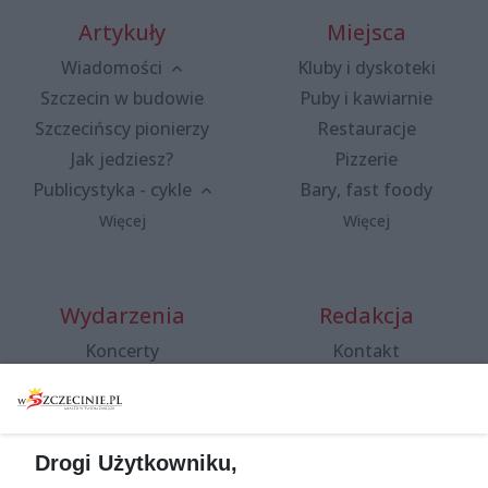
Artykuły
Miejsca
Wiadomości
Kluby i dyskoteki
Szczecin w budowie
Puby i kawiarnie
Szczecińscy pionierzy
Restauracje
Jak jedziesz?
Pizzerie
Publicystyka - cykle
Bary, fast foody
Więcej
Więcej
Wydarzenia
Redakcja
Koncerty
Kontakt
Warsztaty
Regulamin i polityka
prywatności
Spacery i oprowadzania
Reklama
Jarmarki, festyny, pchle
Drogi Użytkowniku,
targi
Redakcja