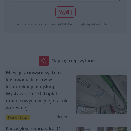
Wyślij
Formularz jest chroniony dzięki reCAPTCHA od Google:
Prywatność
|
Warunki
.
Najczęściej czytane
Miesiąc z nowym system
kasowania biletów w
komunikacji miejskiej.
Wystawiono 1300 opłat
dodatkowych więcej niż rok
wcześniej
2 dni temu
Komunikacja
Niezwykła dwunastka. Oni