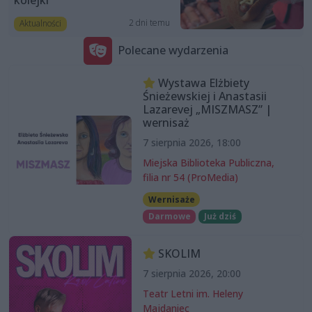
kolejki”
2 dni temu
Aktualności
Polecane wydarzenia
Wystawa Elżbiety
Śnieżewskiej i Anastasii
Lazarevej „MISZMASZ” |
wernisaż
7 sierpnia 2026, 18:00
Miejska Biblioteka Publiczna,
filia nr 54 (ProMedia)
Wernisaże
Darmowe
Już dziś
SKOLIM
7 sierpnia 2026, 20:00
Teatr Letni im. Heleny
Majdaniec