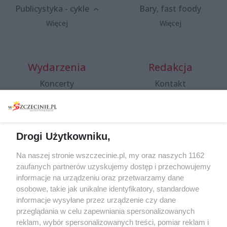
Publicystyka - cykle
Bary, fast foody
Więcej
Więcej
Wydarzenia
Redakcja
Koncerty
Kontakt
Warsztaty
Regulamin i polityka
prywatności
Spacery i oprowadzania
Reklama
Jarmarki, festyny, pchle
Drogi Użytkowniku,
targi
Redakcja
Wernisaże
Specjalny koncert z okazji
Na naszej stronie wszczecinie.pl, my oraz naszych 1162
20. urodzin portalu
zaufanych partnerów uzyskujemy dostęp i przechowujemy
Więcej
wSzczecinie.pl
informacje na urządzeniu oraz przetwarzamy dane
osobowe, takie jak unikalne identyfikatory, standardowe
Regulamin konkursów
informacje wysyłane przez urządzenie czy dane
śniadaniówka "Hej
przeglądania w celu zapewniania spersonalizowanych
Szczecin! Jest piątek!"
reklam, wybór spersonalizowanych treści, pomiar reklam i