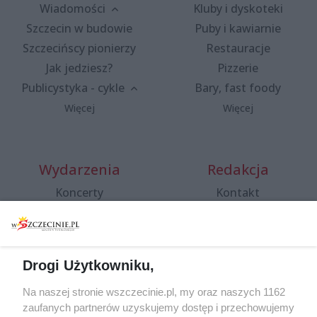
Wiadomości
Kluby i dyskoteki
Szczecin w budowie
Puby i kawiarnie
Szczecińscy pionierzy
Restauracje
Jak jedziesz?
Pizzerie
Publicystyka - cykle
Bary, fast foody
Więcej
Więcej
Wydarzenia
Redakcja
Koncerty
Kontakt
Warsztaty
Regulamin i polityka
prywatności
Spacery i oprowadzania
Reklama
Jarmarki, festyny, pchle
Drogi Użytkowniku,
targi
Redakcja
Wernisaże
Specjalny koncert z okazji
Na naszej stronie wszczecinie.pl, my oraz naszych 1162
20. urodzin portalu
zaufanych partnerów uzyskujemy dostęp i przechowujemy
Więcej