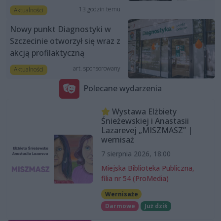
13 godzin temu
Aktualności
Nowy punkt Diagnostyki w
Szczecinie otworzył się wraz z
akcją profilaktyczną
art. sponsorowany
Aktualności
Polecane wydarzenia
Wystawa Elżbiety
Śnieżewskiej i Anastasii
Lazarevej „MISZMASZ” |
wernisaż
7 sierpnia 2026, 18:00
Miejska Biblioteka Publiczna,
filia nr 54 (ProMedia)
Wernisaże
Darmowe
Już dziś