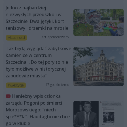
Jedno z najbardziej
niezwykłych przedszkoli w
Szczecinie. Dwa języki, kort
tenisowy i drzemki na mrozie
art. sponsorowany
Aktualności
Tak będą wyglądać zabytkowe
kamienice w centrum
Szczecina! „Do tej pory to nie
było możliwe w historycznej
zabudowie miasta”
17 godzin temu
Inwestycje
Haniebny wpis członka
zarządu Pogoni po śmierci
Morozowskiego: “niech
spie***la”. Haditaghi nie chce
go w klubie