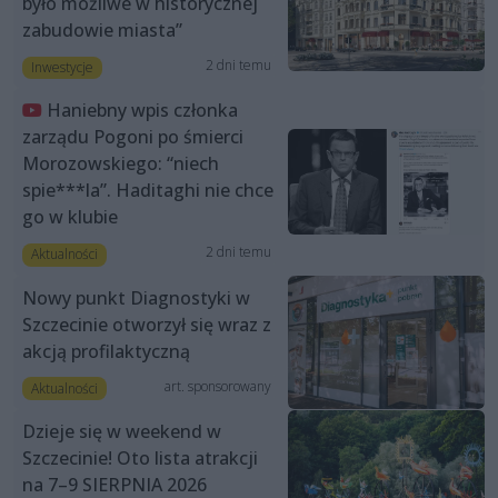
było możliwe w historycznej
zabudowie miasta”
2 dni temu
Inwestycje
Haniebny wpis członka
zarządu Pogoni po śmierci
Morozowskiego: “niech
spie***la”. Haditaghi nie chce
go w klubie
2 dni temu
Aktualności
Nowy punkt Diagnostyki w
Szczecinie otworzył się wraz z
akcją profilaktyczną
art. sponsorowany
Aktualności
Dzieje się w weekend w
Szczecinie! Oto lista atrakcji
na 7–9 SIERPNIA 2026