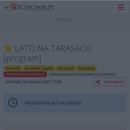
LATO NA TARASACH
[program]
Koncerty
Spektakle i opery
Dla dzieci
Warsztaty
Patronat wSzczecinie.pl
Zamek Książąt Pomorskich w Szczecinie
Udostępnij
niedziela, 10 sierpnia 2025, 17:00
Wydarzenie już się odbyło