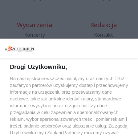
Wydarzenia
Redakcja
Koncerty
Kontakt
Warsztaty
Regulamin i polityka
prywatności
Spacery i oprowadzania
Reklama
Jarmarki, festyny, pchle
Drogi Użytkowniku,
targi
Redakcja
Wernisaże
Specjalny koncert z okazji
Na naszej stronie wszczecinie.pl, my oraz naszych 1162
20. urodzin portalu
zaufanych partnerów uzyskujemy dostęp i przechowujemy
Więcej
wSzczecinie.pl
informacje na urządzeniu oraz przetwarzamy dane
osobowe, takie jak unikalne identyfikatory, standardowe
Regulamin konkursów
informacje wysyłane przez urządzenie czy dane
śniadaniówka "Hej
przeglądania w celu zapewniania spersonalizowanych
Szczecin! Jest piątek!"
reklam, wybór spersonalizowanych treści, pomiar reklam i
treści, badanie odbiorców oraz ulepszanie usług. Za zgodą
Użytkownika my i Zaufani Partnerzy możemy używać