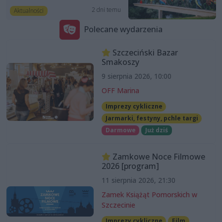
2 dni temu
Aktualności
Polecane wydarzenia
Szczeciński Bazar
Smakoszy
9 sierpnia 2026, 10:00
OFF Marina
Imprezy cykliczne
Jarmarki, festyny, pchle targi
Darmowe
Już dziś
Zamkowe Noce Filmowe
2026 [program]
11 sierpnia 2026, 21:30
Zamek Książąt Pomorskich w
Szczecinie
Imprezy cykliczne
Film