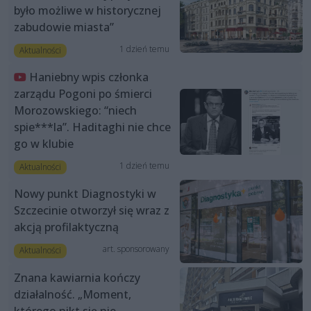
było możliwe w historycznej
zabudowie miasta”
1 dzień temu
Aktualności
Haniebny wpis członka
zarządu Pogoni po śmierci
Morozowskiego: “niech
spie***la”. Haditaghi nie chce
go w klubie
1 dzień temu
Aktualności
Nowy punkt Diagnostyki w
Szczecinie otworzył się wraz z
akcją profilaktyczną
art. sponsorowany
Aktualności
Znana kawiarnia kończy
działalność. „Moment,
którego nikt się nie