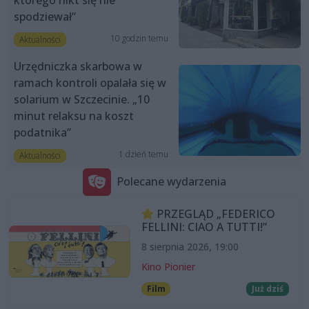
spodziewał”
10 godzin temu
Aktualności
Urzędniczka skarbowa w
ramach kontroli opalała się w
solarium w Szczecinie. „10
minut relaksu na koszt
podatnika”
1 dzień temu
Aktualności
Polecane wydarzenia
PRZEGLĄD „FEDERICO
FELLINI: CIAO A TUTTI!”
8 sierpnia 2026, 19:00
Kino Pionier
Film
Już dziś