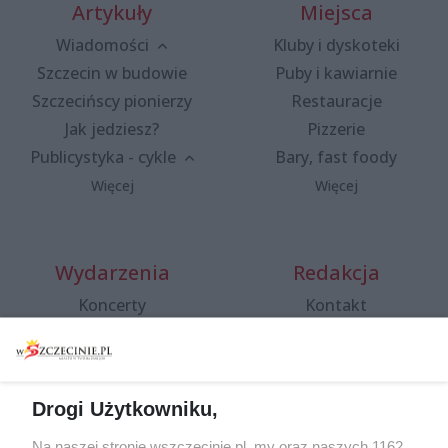
Artykuły
Miejsca
Wiadomości
Kluby i dyskoteki
Szczecin w budowie
Puby i kawiarnie
Szczecińscy pionierzy
Restauracje
Jak jedziesz?
Pizzerie
Publicystyka - cykle
Bary, fast foody
Więcej
Więcej
Wydarzenia
Redakcja
Koncerty
Kontakt
Warsztaty
Regulamin i polityka
prywatności
Spacery i oprowadzania
Reklama
Jarmarki, festyny, pchle
Drogi Użytkowniku,
targi
Redakcja
Wernisaże
Specjalny koncert z okazji
Na naszej stronie wszczecinie.pl, my oraz naszych 1162