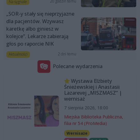
20 godzin temu
Na sygnale
„SOR-y stały się nieprzyjazne
dla pacjentów. Wzywasz
karetkę albo giniesz w
kolejce”. Lekarze zabierają
głos po raporcie NIK
2 dni temu
Aktualności
Polecane wydarzenia
Wystawa Elżbiety
Śnieżewskiej i Anastasii
Lazarevej „MISZMASZ” |
wernisaż
7 sierpnia 2026, 18:00
Miejska Biblioteka Publiczna,
filia nr 54 (ProMedia)
Wernisaże