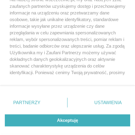
20. urodzin portalu
zaufanych partnerów uzyskujemy dostęp i przechowujemy
Więcej
wSzczecinie.pl
informacje na urządzeniu oraz przetwarzamy dane
osobowe, takie jak unikalne identyfikatory, standardowe
Regulamin konkursów
informacje wysyłane przez urządzenie czy dane
śniadaniówka "Hej
przeglądania w celu zapewniania spersonalizowanych
Szczecin! Jest piątek!"
reklam, wybór spersonalizowanych treści, pomiar reklam i
treści, badanie odbiorców oraz ulepszanie usług. Za zgodą
Użytkownika my i Zaufani Partnerzy możemy używać
dokładnych danych geolokalizacyjnych oraz aktywnie
Partnerzy
skanować charakterystykę urządzenia do celów
Praca Szczecin
identyfikacji. Ponieważ cenimy Twoją prywatność, prosimy
o zgodę na korzystanie z tych technologii poprzez
the:protocol
kliknięcie „Akceptuję”. Zgoda jest dobrowolna i zawsze
POZASzczecin.pl
możesz ją zmienić/wycofać klikając przycisk ustawień
prywatności znajdujący się w lewym dolnym rogu strony
PARTNERZY
USTAWIENIA
. Niektóre rodzaje przetwarzania danych nie wymagają
zgody użytkownika, ale masz prawo sprzeciwić się
© 2026 wSzczecinie.pl
takiemu przetwarzaniu. Preferencje będą miały
Akceptuję
Created by GOD
zastosowania tylko na tej witrynie.