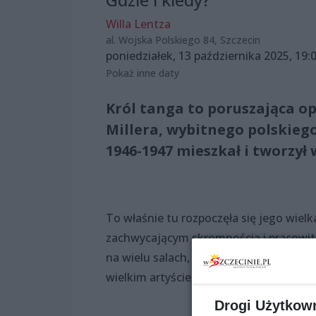
Willa Lentza
al. Wojska Polskiego 84, Szczecin
poniedziałek, 13 października 2025, 19:
Pokaż inne daty
Król tanga to poruszająca o
Millera, wybitnego polskieg
1946-1947 mieszkał i tworzył 
To właśnie tu rozpoczęła się jego wiel
zachwycającym skromnością i pracowitoś
na wielu salach, występował w progra
wielkim artyście, a dzięki warstwie wo
Drogi Użytkow