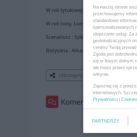
Na naszej stronie ws
W roli tytułowej : Kacper Kujawa
przechowujemy informa
standardowe informac
W roli żony, Luny Miller : Maria Wójtow
spersonalizowanych re
ulepszanie usług. Za
Scenariusz : Sylwia Trojanowska
geolokalizacyjnych or
cenimy Twoją prywatno
Reżyseria : Arkadiusz Buszko
Zgoda jest dobrowoln
się w lewym dolnym r
ale masz prawo sprzec
witrynie.
Udostępnij
Zapoznaj się z poniż
internetowych. Szcze
Komentarze
Prywatności
i
Cookie
PARTNERZY