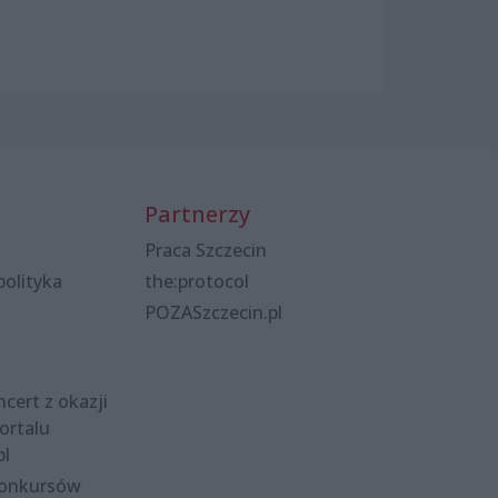
Partnerzy
Praca Szczecin
polityka
the:protocol
POZASzczecin.pl
cert z okazji
ortalu
pl
konkursów