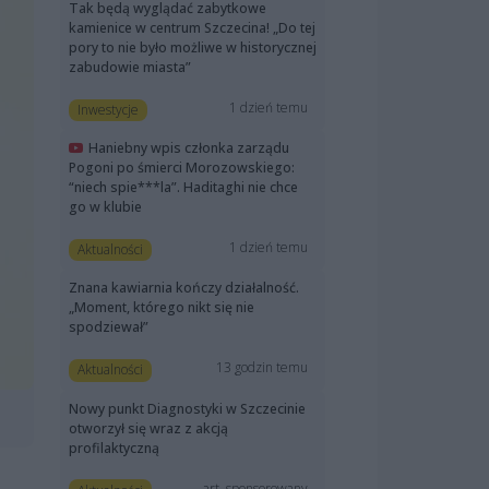
Tak będą wyglądać zabytkowe
kamienice w centrum Szczecina! „Do tej
pory to nie było możliwe w historycznej
zabudowie miasta”
1 dzień temu
Inwestycje
Haniebny wpis członka zarządu
Pogoni po śmierci Morozowskiego:
“niech spie***la”. Haditaghi nie chce
go w klubie
1 dzień temu
Aktualności
Znana kawiarnia kończy działalność.
„Moment, którego nikt się nie
spodziewał”
13 godzin temu
Aktualności
Nowy punkt Diagnostyki w Szczecinie
otworzył się wraz z akcją
profilaktyczną
art. sponsorowany