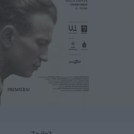
Za ile?