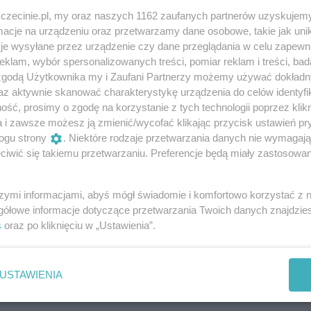
zczecinie.pl, my oraz naszych 1162 zaufanych partnerów uzyskujemy
cje na urządzeniu oraz przetwarzamy dane osobowe, takie jak unika
je wysyłane przez urządzenie czy dane przeglądania w celu zapewn
icz
klam, wybór spersonalizowanych treści, pomiar reklam i treści, bad
 zgodą Użytkownika my i Zaufani Partnerzy możemy używać dokład
az aktywnie skanować charakterystykę urządzenia do celów identyfi
ść, prosimy o zgodę na korzystanie z tych technologii poprzez klikn
a i zawsze możesz ją zmienić/wycofać klikając przycisk ustawień pr
ogu strony
. Niektóre rodzaje przetwarzania danych nie wymagaj
iwić się takiemu przetwarzaniu. Preferencje będą miały zastosowania
szymi informacjami, abyś mógł świadomie i komfortowo korzystać z
gółowe informacje dotyczące przetwarzania Twoich danych znajdzi
s
oraz po kliknięciu w „Ustawienia”.
USTAWIENIA