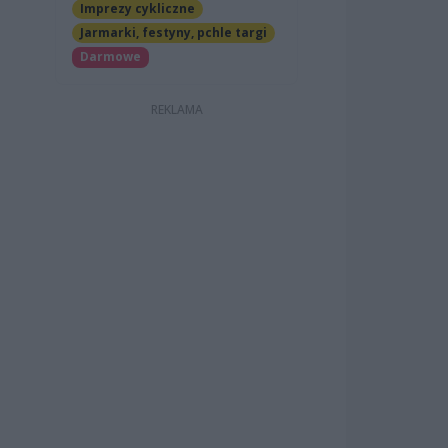
Imprezy cykliczne
Jarmarki, festyny, pchle targi
Darmowe