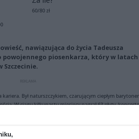
60/80 zł
00
powieść, nawiązująca do życia Tadeusza
o powojennego piosenkarza, który w latach
w Szczecinie.
ka kariera. Był naturszczykiem, czarującym ciepłym barytone
cią. W ciągu kilkunastu miesięcy nagrał 63 płyty, koncert
mach muzycznych. Spektakl przywraca pamięć o zapomnian
kalnej także utwory, które wykonywał.
niku,