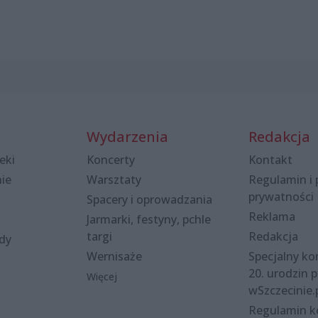
Wydarzenia
Redakcja
eki
Koncerty
Kontakt
nie
Warsztaty
Regulamin i 
prywatności
Spacery i oprowadzania
Reklama
Jarmarki, festyny, pchle
targi
Redakcja
ody
Wernisaże
Specjalny kon
20. urodzin p
Więcej
wSzczecinie.
Regulamin 