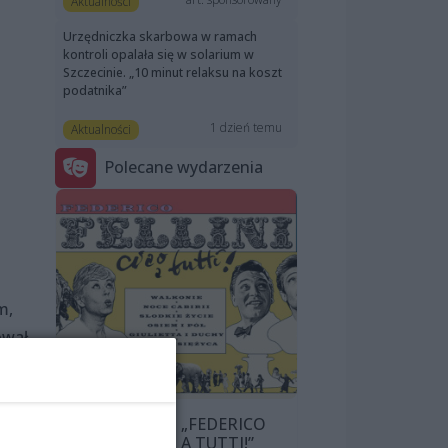
Aktualności
Urzędniczka skarbowa w ramach
kontroli opalała się w solarium w
Szczecinie. „10 minut relaksu na koszt
podatnika”
1 dzień temu
Aktualności
Polecane wydarzenia
m,
ował
ym,
PRZEGLĄD „FEDERICO
FELLINI: CIAO A TUTTI!”