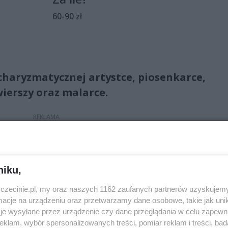
60-90 zł
charyzmatycznej artystce, piosenkarce,
ierszy oraz malarce.
 rockową poetką. Scena była jej żywiołem, tu zmieniała się ja
hwilę liryczna. Wraz z grupą Maanam wylansowała mnóstwo
nonu polskiej muzyki rozrywkowej. W latach 80. ubiegłego
niku,
 jakiej dotąd nie było w polskim show-biznesie.
zczecinie.pl, my oraz naszych 1162 zaufanych partnerów uzyskujemy
cje na urządzeniu oraz przetwarzamy dane osobowe, takie jak unika
je wysyłane przez urządzenie czy dane przeglądania w celu zapewn
klam, wybór spersonalizowanych treści, pomiar reklam i treści, bad