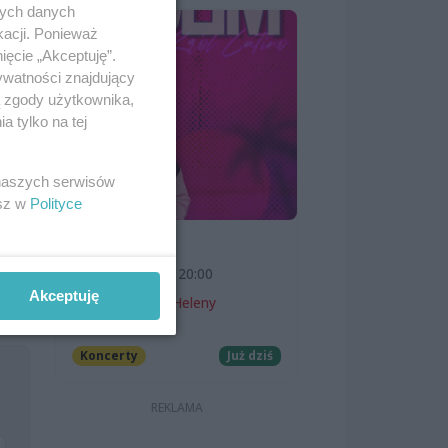
nych danych
kacji. Ponieważ
ięcie „Akceptuję”.
ywatności znajdujący
ą zgody użytkownika,
 tylko na tej
 naszych serwisów
esz w
Polityce
SKOLIM
7 sierpnia 2026, 20:00
Akceptuję
Teatr Letni im. Heleny
Majdaniec
Koncerty
Już dziś