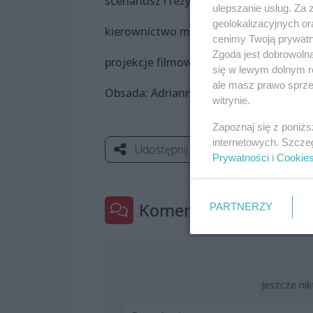
scenariusz i reżyseria: Adam Opatowicz
ulepszanie usług. Za
geolokalizacyjnych or
kierownictwo muzyczne: Krzysztof Ba
cenimy Twoją prywatno
Zgoda jest dobrowoln
projekcje filmowe: Michał Materna
się w lewym dolnym r
ale masz prawo sprzec
Obsada: Adrianna Szymańska, Krzyszto
witrynie.
Zapoznaj się z poniż
internetowych. Szcze
Udostępnij
Prywatności
i
Cookie
Komentarze
PARTNERZY
0
Jeszcze nik