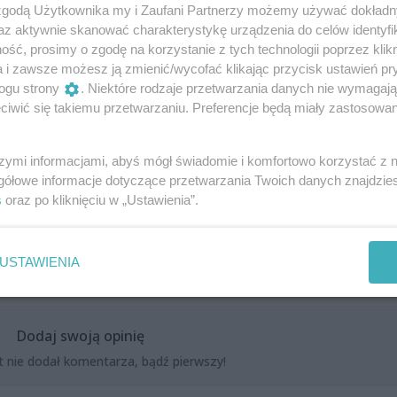
 zgodą Użytkownika my i Zaufani Partnerzy możemy używać dokład
az aktywnie skanować charakterystykę urządzenia do celów identyfi
ranowski
ść, prosimy o zgodę na korzystanie z tych technologii poprzez klikn
a i zawsze możesz ją zmienić/wycofać klikając przycisk ustawień pr
ogu strony
. Niektóre rodzaje przetwarzania danych nie wymagaj
iwić się takiemu przetwarzaniu. Preferencje będą miały zastosowania
f Baranowski, Łukasz Wons (gościnnie)
szymi informacjami, abyś mógł świadomie i komfortowo korzystać z
gółowe informacje dotyczące przetwarzania Twoich danych znajdzi
s
oraz po kliknięciu w „Ustawienia”.
USTAWIENIA
Dodaj swoją opinię
t nie dodał komentarza, bądź pierwszy!