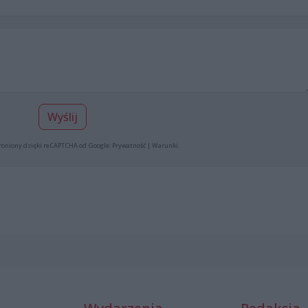
Wyślij
roniony dzięki reCAPTCHA od Google:
Prywatność
|
Warunki
.