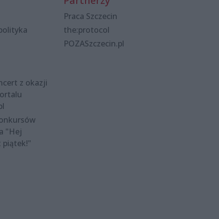
Partnerzy
Praca Szczecin
polityka
the:protocol
POZASzczecin.pl
cert z okazji
ortalu
pl
konkursów
a "Hej
t piątek!"