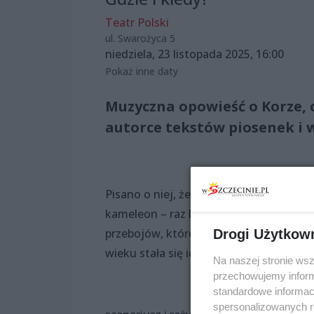
Teatr Polski
ul. Swarożyca 5
niedziela, 23 listopada 2025, 16:00
Pokaż inne daty
Muzyczna opowieść o Korze, 
autorce tekstów piosenek i w
Pisano o niej, że jest wieczną hipiską i
kameleon – raz była drapieżna, a za c
przebojów, które na stałe weszły do ka
Drogi Użytkow
wieku stała się idolką tłumów, gwiazdą,
Na naszej stronie ws
przechowujemy informa
standardowe informac
spersonalizowanych re