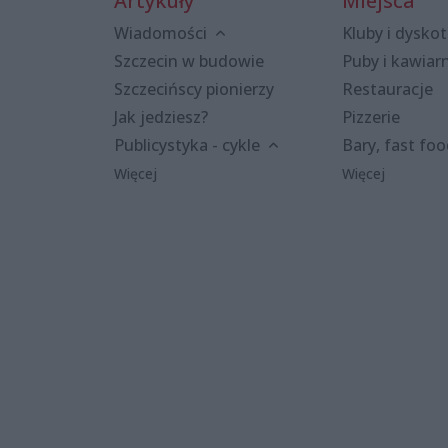
Artykuły
Miejsca
Wiadomości
Kluby i dyskot
Szczecin w budowie
Puby i kawiar
Szczecińscy pionierzy
Restauracje
Jak jedziesz?
Pizzerie
Publicystyka - cykle
Bary, fast fo
Więcej
Więcej