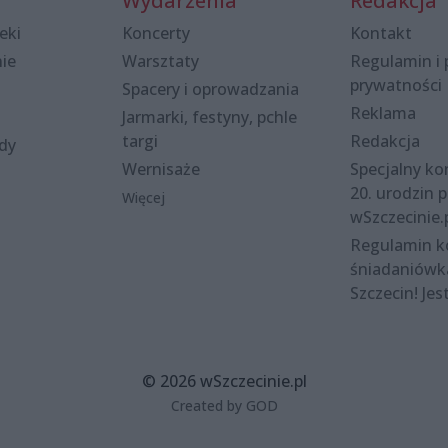
Wydarzenia
Redakcja
eki
Koncerty
Kontakt
nie
Warsztaty
Regulamin i 
prywatności
Spacery i oprowadzania
Reklama
Jarmarki, festyny, pchle
targi
Redakcja
ody
Wernisaże
Specjalny kon
20. urodzin p
Więcej
wSzczecinie.
Regulamin 
śniadaniówk
Szczecin! Jes
© 2026 wSzczecinie.pl
Created by GOD