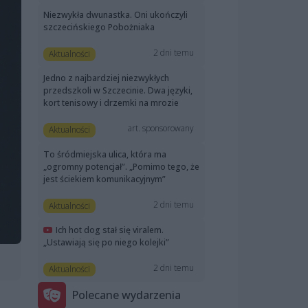
Niezwykła dwunastka. Oni ukończyli
szczecińskiego Pobożniaka
2 dni temu
Aktualności
Jedno z najbardziej niezwykłych
przedszkoli w Szczecinie. Dwa języki,
kort tenisowy i drzemki na mrozie
art. sponsorowany
Aktualności
To śródmiejska ulica, która ma
„ogromny potencjał”. „Pomimo tego, że
jest ściekiem komunikacyjnym”
2 dni temu
Aktualności
Ich hot dog stał się viralem.
„Ustawiają się po niego kolejki”
2 dni temu
Aktualności
Polecane wydarzenia