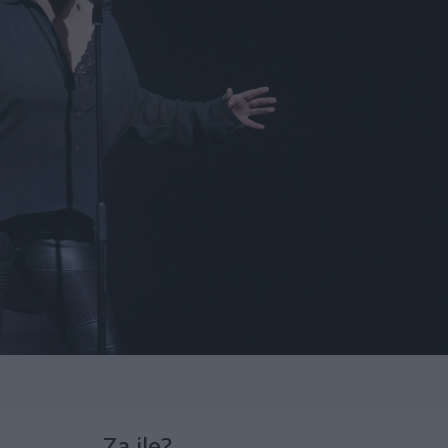
Za ile?