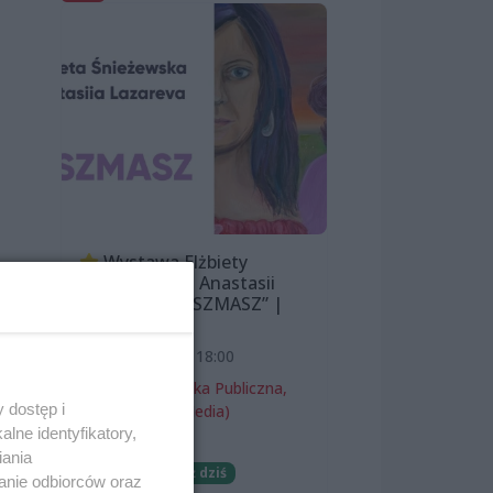
Wystawa Elżbiety
Śnieżewskiej i Anastasii
Lazarevej „MISZMASZ” |
k
wernisaż
7 sierpnia 2026, 18:00
Miejska Biblioteka Publiczna,
 dostęp i
filia nr 54 (ProMedia)
lne identyfikatory,
Wernisaże
iania
Darmowe
Już dziś
anie odbiorców oraz