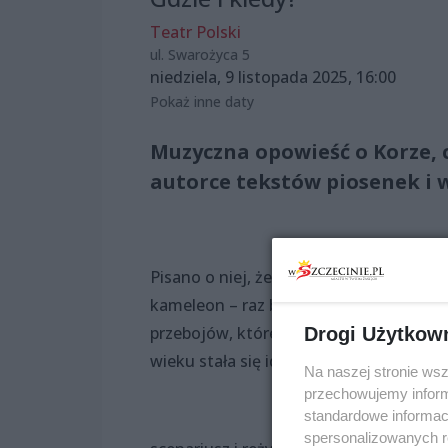
Teatr Polski
ul. Swarożyca 5
niedziela, 9 listopada 2025, 16:00
Pokaż inne daty
Muzyczna opowieść o Korze, 
autorce tekstów piosenek i w
Pisano o niej, że jest wieczną hipiską i
kameleon – raz była drapieżna, a za c
przebojów, które na stałe weszły do ka
Drogi Użytkow
wieku stała się idolką tłumów, gwiazdą,
Na naszej stronie ws
przechowujemy informa
standardowe informac
spersonalizowanych re