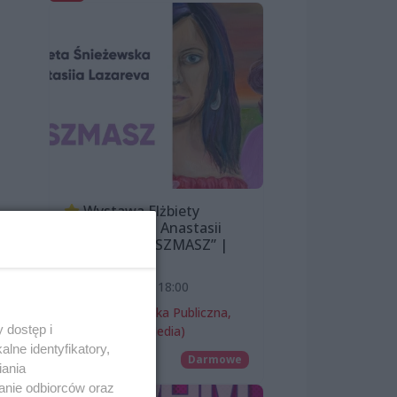
Wystawa Elżbiety
Śnieżewskiej i Anastasii
Lazarevej „MISZMASZ” |
k
wernisaż
7 sierpnia 2026, 18:00
Miejska Biblioteka Publiczna,
 dostęp i
filia nr 54 (ProMedia)
lne identyfikatory,
Wernisaże
Darmowe
iania
anie odbiorców oraz