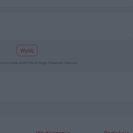
Wyślij
roniony dzięki reCAPTCHA od Google:
Prywatność
|
Warunki
.