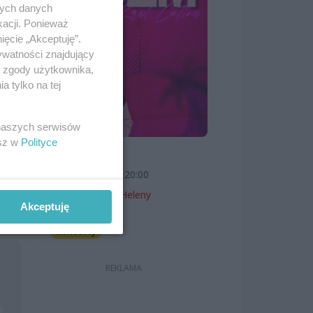
nych danych
kacji. Ponieważ
ięcie „Akceptuję”.
ywatności znajdujący
ą zgody użytkownika,
 tylko na tej
 naszych serwisów
esz w
Polityce
SKOLIM
7 sierpnia 2026, 20:00
Teatr Letni im. Heleny
Akceptuję
Majdaniec
Koncerty