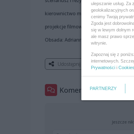
scenariusz i reżyseria: Adam Opatowicz
ulepszanie usług. Za
geolokalizacyjnych or
kierownictwo muzyczne: Krzysztof Ba
cenimy Twoją prywatno
Zgoda jest dobrowoln
projekcje filmowe: Michał Materna
się w lewym dolnym r
ale masz prawo sprzec
Obsada: Adrianna Szymańska, Krzyszto
witrynie.
Zapoznaj się z poniż
internetowych. Szcze
Udostępnij
Prywatności
i
Cookie
Komentarze
PARTNERZY
0
Jeszcze nik