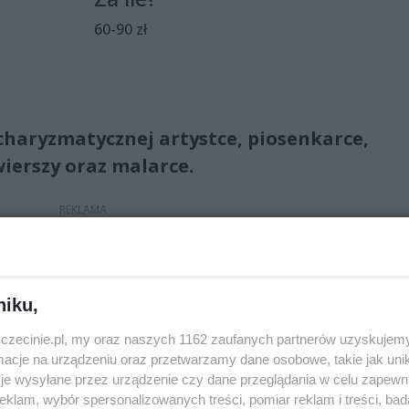
60-90 zł
charyzmatycznej artystce, piosenkarce,
ierszy oraz malarce.
 rockową poetką. Scena była jej żywiołem, tu zmieniała się ja
hwilę liryczna. Wraz z grupą Maanam wylansowała mnóstwo
nonu polskiej muzyki rozrywkowej. W latach 80. ubiegłego
niku,
 jakiej dotąd nie było w polskim show-biznesie.
zczecinie.pl, my oraz naszych 1162 zaufanych partnerów uzyskujemy
cje na urządzeniu oraz przetwarzamy dane osobowe, takie jak unika
je wysyłane przez urządzenie czy dane przeglądania w celu zapewn
klam, wybór spersonalizowanych treści, pomiar reklam i treści, bad