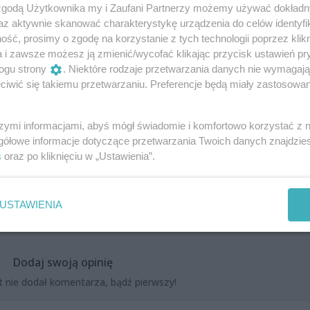
 zgodą Użytkownika my i Zaufani Partnerzy możemy używać dokład
az aktywnie skanować charakterystykę urządzenia do celów identyfi
ranowski
ść, prosimy o zgodę na korzystanie z tych technologii poprzez klikn
a i zawsze możesz ją zmienić/wycofać klikając przycisk ustawień pr
ogu strony
. Niektóre rodzaje przetwarzania danych nie wymagaj
iwić się takiemu przetwarzaniu. Preferencje będą miały zastosowania
f Baranowski, Łukasz Wons (gościnnie)
szymi informacjami, abyś mógł świadomie i komfortowo korzystać z
gółowe informacje dotyczące przetwarzania Twoich danych znajdzi
s
oraz po kliknięciu w „Ustawienia”.
USTAWIENIA
Dodaj swoją opinię
t nie dodał komentarza, bądź pierwszy!