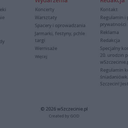
Wydarzenia
Redakcja
eki
Koncerty
Kontakt
nie
Warsztaty
Regulamin i 
prywatności
Spacery i oprowadzania
Reklama
Jarmarki, festyny, pchle
targi
Redakcja
ody
Wernisaże
Specjalny kon
20. urodzin p
Więcej
wSzczecinie.
Regulamin 
śniadaniówk
Szczecin! Jes
© 2026 wSzczecinie.pl
Created by GOD