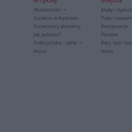
Artykuły
Miejsca
Wiadomości
Kluby i dyskot
Szczecin w budowie
Puby i kawiar
Szczecińscy pionierzy
Restauracje
Jak jedziesz?
Pizzerie
Publicystyka - cykle
Bary, fast fo
Więcej
Więcej