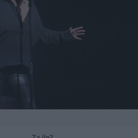
Za ile?