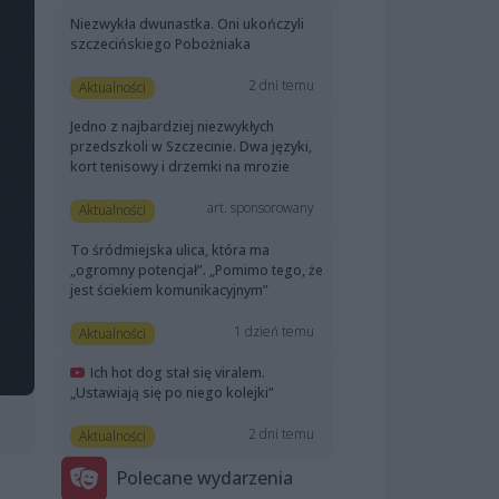
Niezwykła dwunastka. Oni ukończyli
szczecińskiego Pobożniaka
2 dni temu
Aktualności
Jedno z najbardziej niezwykłych
przedszkoli w Szczecinie. Dwa języki,
kort tenisowy i drzemki na mrozie
art. sponsorowany
Aktualności
To śródmiejska ulica, która ma
„ogromny potencjał”. „Pomimo tego, że
jest ściekiem komunikacyjnym”
1 dzień temu
Aktualności
Ich hot dog stał się viralem.
„Ustawiają się po niego kolejki”
2 dni temu
Aktualności
Polecane wydarzenia