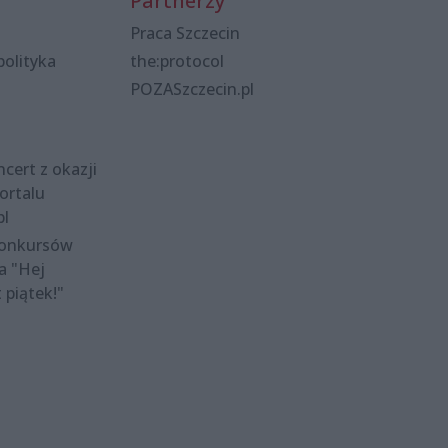
Partnerzy
Praca Szczecin
polityka
the:protocol
POZASzczecin.pl
cert z okazji
ortalu
pl
konkursów
a "Hej
t piątek!"