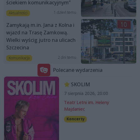
ściekiem komunikacyjnym”
1 dzień temu
Aktualności
Zamykają m.in. Jana z Kolna i
wjazd na Trasę Zamkową.
Wielki wyścig jutro na ulicach
Szczecina
2 dni temu
Komunikacja
Polecane wydarzenia
SKOLIM
7 sierpnia 2026, 20:00
Teatr Letni im. Heleny
Majdaniec
Koncerty