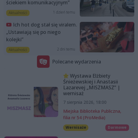
ściekiem komunikacyjnym”
1 dzień temu
Aktualności
Ich hot dog stał się viralem.
„Ustawiają się po niego
kolejki”
2 dni temu
Aktualności
Polecane wydarzenia
Wystawa Elżbiety
Śnieżewskiej i Anastasii
Lazarevej „MISZMASZ” |
wernisaż
7 sierpnia 2026, 18:00
Miejska Biblioteka Publiczna,
filia nr 54 (ProMedia)
Wernisaże
Darmowe