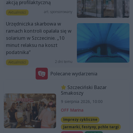
akcją profilaktyczną
art. sponsorowany
Aktualności
Urzędniczka skarbowa w
ramach kontroli opalała się w
solarium w Szczecinie. „10
minut relaksu na koszt
podatnika”
2 dni temu
Aktualności
Polecane wydarzenia
Szczeciński Bazar
Smakoszy
9 sierpnia 2026, 10:00
OFF Marina
Imprezy cykliczne
Jarmarki, festyny, pchle targi