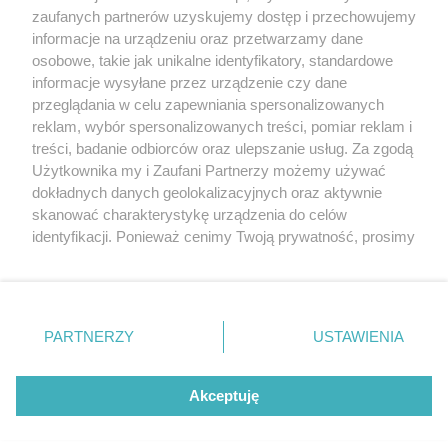
20. urodzin portalu
zaufanych partnerów uzyskujemy dostęp i przechowujemy
Więcej
wSzczecinie.pl
informacje na urządzeniu oraz przetwarzamy dane
osobowe, takie jak unikalne identyfikatory, standardowe
Regulamin konkursów
informacje wysyłane przez urządzenie czy dane
śniadaniówka "Hej
przeglądania w celu zapewniania spersonalizowanych
Szczecin! Jest piątek!"
reklam, wybór spersonalizowanych treści, pomiar reklam i
treści, badanie odbiorców oraz ulepszanie usług. Za zgodą
Użytkownika my i Zaufani Partnerzy możemy używać
dokładnych danych geolokalizacyjnych oraz aktywnie
Partnerzy
skanować charakterystykę urządzenia do celów
Praca Szczecin
identyfikacji. Ponieważ cenimy Twoją prywatność, prosimy
o zgodę na korzystanie z tych technologii poprzez
the:protocol
kliknięcie „Akceptuję”. Zgoda jest dobrowolna i zawsze
POZASzczecin.pl
możesz ją zmienić/wycofać klikając przycisk ustawień
prywatności znajdujący się w lewym dolnym rogu strony
PARTNERZY
USTAWIENIA
. Niektóre rodzaje przetwarzania danych nie wymagają
zgody użytkownika, ale masz prawo sprzeciwić się
© 2026 wSzczecinie.pl
takiemu przetwarzaniu. Preferencje będą miały
Akceptuję
Created by GOD
zastosowania tylko na tej witrynie.