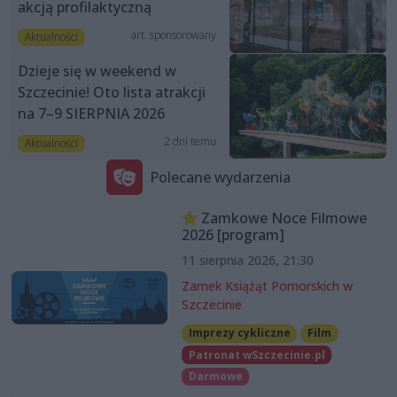
akcją profilaktyczną
art. sponsorowany
Aktualności
Dzieje się w weekend w
Szczecinie! Oto lista atrakcji
na 7–9 SIERPNIA 2026
2 dni temu
Aktualności
Polecane wydarzenia
Zamkowe Noce Filmowe
2026 [program]
11 sierpnia 2026, 21:30
Zamek Książąt Pomorskich w
Szczecinie
Imprezy cykliczne
Film
Patronat wSzczecinie.pl
Darmowe