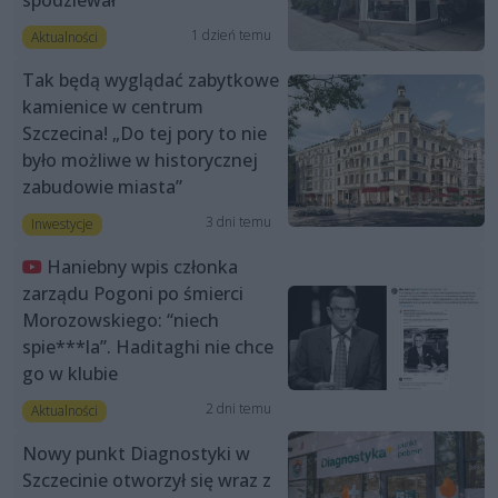
1 dzień temu
Aktualności
Tak będą wyglądać zabytkowe
kamienice w centrum
Szczecina! „Do tej pory to nie
było możliwe w historycznej
zabudowie miasta”
3 dni temu
Inwestycje
Haniebny wpis członka
zarządu Pogoni po śmierci
Morozowskiego: “niech
spie***la”. Haditaghi nie chce
go w klubie
2 dni temu
Aktualności
Nowy punkt Diagnostyki w
Szczecinie otworzył się wraz z