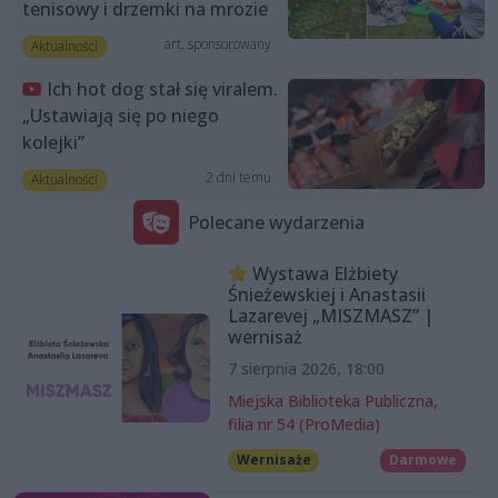
tenisowy i drzemki na mrozie
art. sponsorowany
Aktualności
Ich hot dog stał się viralem.
„Ustawiają się po niego
kolejki”
2 dni temu
Aktualności
Polecane wydarzenia
Wystawa Elżbiety
Śnieżewskiej i Anastasii
Lazarevej „MISZMASZ” |
wernisaż
7 sierpnia 2026, 18:00
Miejska Biblioteka Publiczna,
filia nr 54 (ProMedia)
Wernisaże
Darmowe